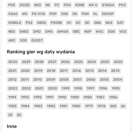
PS5
XSX|S
NS2
NS
PC
PS4
XONE
WII U
STADIA
PS3
X360
WII
PS VITA
PSP
3DS
DS
PSN
XL
ESHOP
MOBILE
PS2
XBOX
PSONE
VC
GC
DC
GBA
N64
SAT
NES
SNES
SMD
SMS
AMIGA
GBC
NGP
WSC
SGG
VCS
ARC
3DO
QUEST
Ranking gier wg daty wydania
2030
2029
2028
2027
2026
2025
2024
2023
2022
2021
2020
2019
2018
2017
2016
2015
2014
2013
2012
2011
2010
2009
2008
2007
2006
2005
2004
2003
2002
2001
2000
1999
1998
1997
1996
1995
1994
1993
1992
1991
1990
1989
1988
1987
1986
1985
1984
1983
1982
1981
1980
1979
1978
205
26
25
20
Inne