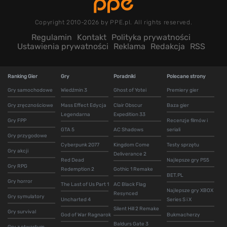
Copyright 2010-2026 by PPE.pl. All rights reserved.
Regulamin
Kontakt
Polityka prywatności
Ustawienia prywatności
Reklama
Redakcja
RSS
Ranking Gier
Gry
Poradniki
Polecane strony
Gry samochodowe
Wiedźmin 3
Ghost of Yotei
Premiery gier
Gry zręcznościowe
Mass Effect Edycja
Clair Obscur
Baza gier
Legendarna
Expedition 33
Gry FPP
Recenzje filmów i
GTA 5
AC Shadows
seriali
Gry przygodowe
Cyberpunk 2077
Kingdom Come
Testy sprzętu
Gry akcji
Deliverance 2
Red Dead
Najlepsze gry PS5
Gry RPG
Redemption 2
Gothic 1 Remake
BET.PL
Gry horror
The Last of Us Part 1
AC Black Flag
Najlepsze gry XBOX
Resynced
Gry symulatory
Uncharted 4
Series S i X
Silent Hill 2 Remake
Gry survival
God of War Ragnarok
Bukmacherzy
Baldurs Gate 3