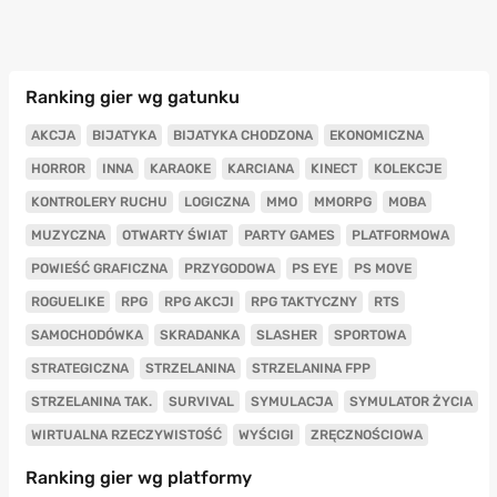
Ranking gier wg gatunku
AKCJA
BIJATYKA
BIJATYKA CHODZONA
EKONOMICZNA
HORROR
INNA
KARAOKE
KARCIANA
KINECT
KOLEKCJE
KONTROLERY RUCHU
LOGICZNA
MMO
MMORPG
MOBA
MUZYCZNA
OTWARTY ŚWIAT
PARTY GAMES
PLATFORMOWA
POWIEŚĆ GRAFICZNA
PRZYGODOWA
PS EYE
PS MOVE
ROGUELIKE
RPG
RPG AKCJI
RPG TAKTYCZNY
RTS
SAMOCHODÓWKA
SKRADANKA
SLASHER
SPORTOWA
STRATEGICZNA
STRZELANINA
STRZELANINA FPP
STRZELANINA TAK.
SURVIVAL
SYMULACJA
SYMULATOR ŻYCIA
WIRTUALNA RZECZYWISTOŚĆ
WYŚCIGI
ZRĘCZNOŚCIOWA
Ranking gier wg platformy