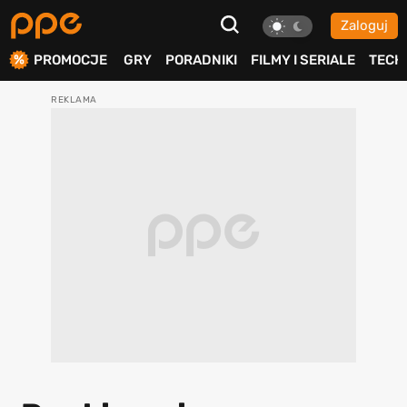
Zaloguj
ierdź
PROMOCJE
GRY
PORADNIKI
FILMY I SERIALE
TECH