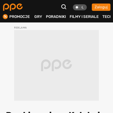
Zaloguj
ierdź
PROMOCJE
GRY
PORADNIKI
FILMY I SERIALE
TECH