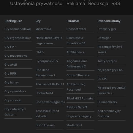
Ustawienia prywatności
Reklama
Redakcja
RSS
Ranking Gier
Gry
Poradniki
Polecane strony
Gry samochodowe
Wiedźmin 3
Ghost of Yotei
Premiery gier
Gry zręcznościowe
Mass Effect Edycja
Clair Obscur
Baza gier
Legendarna
Expedition 33
Gry FPP
Recenzje filmów i
GTA 5
AC Shadows
seriali
Gry przygodowe
Cyberpunk 2077
Kingdom Come
Testy sprzętu
Gry akcji
Deliverance 2
Red Dead
Najlepsze gry PS5
Gry RPG
Redemption 2
Gothic 1 Remake
BET.PL
Gry horror
The Last of Us Part 1
AC Black Flag
Najlepsze gry XBOX
Resynced
Gry symulatory
Uncharted 4
Series S i X
Silent Hill 2 Remake
Gry survival
God of War Ragnarok
Bukmacherzy
Baldurs Gate 3
Gry z otwartym
Assassin's Creed
Kod promocyjny
światem
Valhalla
Hogwarts Legacy
Fortuna
Disco Elysium
Wiedźmin 3