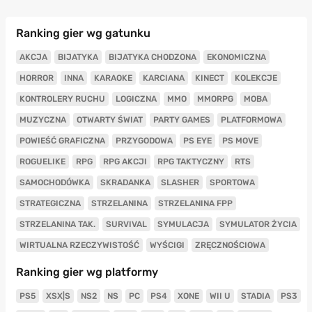
Ranking gier wg gatunku
AKCJA
BIJATYKA
BIJATYKA CHODZONA
EKONOMICZNA
HORROR
INNA
KARAOKE
KARCIANA
KINECT
KOLEKCJE
KONTROLERY RUCHU
LOGICZNA
MMO
MMORPG
MOBA
MUZYCZNA
OTWARTY ŚWIAT
PARTY GAMES
PLATFORMOWA
POWIEŚĆ GRAFICZNA
PRZYGODOWA
PS EYE
PS MOVE
ROGUELIKE
RPG
RPG AKCJI
RPG TAKTYCZNY
RTS
SAMOCHODÓWKA
SKRADANKA
SLASHER
SPORTOWA
STRATEGICZNA
STRZELANINA
STRZELANINA FPP
STRZELANINA TAK.
SURVIVAL
SYMULACJA
SYMULATOR ŻYCIA
WIRTUALNA RZECZYWISTOŚĆ
WYŚCIGI
ZRĘCZNOŚCIOWA
Ranking gier wg platformy
PS5
XSX|S
NS2
NS
PC
PS4
XONE
WII U
STADIA
PS3