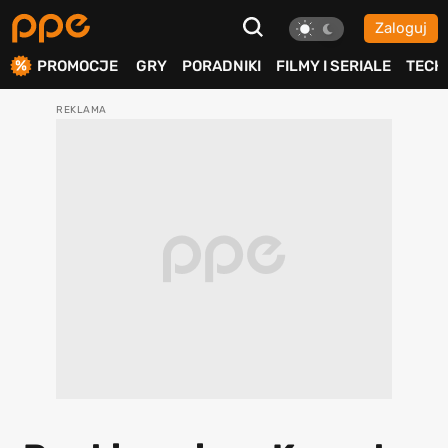
Zaloguj
ierdź
PROMOCJE
GRY
PORADNIKI
FILMY I SERIALE
TECH