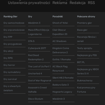
Ustawienia prywatności
Reklama
Redakcja
RSS
Ranking Gier
Gry
Poradniki
Polecane strony
Gry samochodowe
Wiedźmin 3
Ghost of Yotei
Premiery gier
Gry zręcznościowe
Mass Effect Edycja
Clair Obscur
Baza gier
Legendarna
Expedition 33
Gry FPP
Recenzje filmów i
GTA 5
AC Shadows
seriali
Gry przygodowe
Cyberpunk 2077
Kingdom Come
Testy sprzętu
Gry akcji
Deliverance 2
Red Dead
Najlepsze gry PS5
Gry RPG
Redemption 2
Gothic 1 Remake
BET.PL
Gry horror
The Last of Us Part 1
AC Black Flag
Najlepsze gry XBOX
Resynced
Gry symulatory
Uncharted 4
Series S i X
Silent Hill 2 Remake
Gry survival
God of War Ragnarok
Bukmacherzy
Baldurs Gate 3
Gry z otwartym
Assassin's Creed
Kod promocyjny
światem
Valhalla
Hogwarts Legacy
Fortuna
Disco Elysium
Wiedźmin 3