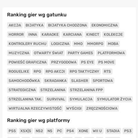
Ranking gier wg gatunku
AKCJA
BIJATYKA
BIJATYKA CHODZONA
EKONOMICZNA
HORROR
INNA
KARAOKE
KARCIANA
KINECT
KOLEKCJE
KONTROLERY RUCHU
LOGICZNA
MMO
MMORPG
MOBA
MUZYCZNA
OTWARTY ŚWIAT
PARTY GAMES
PLATFORMOWA
POWIEŚĆ GRAFICZNA
PRZYGODOWA
PS EYE
PS MOVE
ROGUELIKE
RPG
RPG AKCJI
RPG TAKTYCZNY
RTS
SAMOCHODÓWKA
SKRADANKA
SLASHER
SPORTOWA
STRATEGICZNA
STRZELANINA
STRZELANINA FPP
STRZELANINA TAK.
SURVIVAL
SYMULACJA
SYMULATOR ŻYCIA
WIRTUALNA RZECZYWISTOŚĆ
WYŚCIGI
ZRĘCZNOŚCIOWA
Ranking gier wg platformy
PS5
XSX|S
NS2
NS
PC
PS4
XONE
WII U
STADIA
PS3