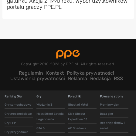
gatunku Akcja z 1990 roku. Wybór użytkowników
portalu graczy PPE.PL
Copyright 2010-2026 by PPE.pl. All rights reserved.
Regulamin
Kontakt
Polityka prywatności
Ustawienia prywatności
Reklama
Redakcja
RSS
Ranking Gier
Gry
Poradniki
Polecane strony
Gry samochodowe
Wiedźmin 3
Ghost of Yotei
Premiery gier
Gry zręcznościowe
Mass Effect Edycja
Clair Obscur
Baza gier
Legendarna
Expedition 33
Gry FPP
Recenzje filmów i
GTA 5
AC Shadows
seriali
Gry przygodowe