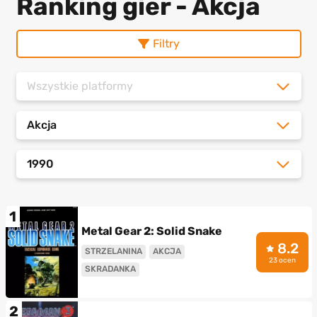
Ranking gier - Akcja
Filtry
Wszystkie platformy
Akcja
1990
1
Metal Gear 2: Solid Snake
8.2
STRZELANINA
AKCJA
23 ocen
SKRADANKA
2