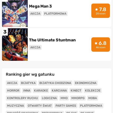
Mega Man 3
7.8
AKCJA
PLATFORMOWA
20 ocen
3
The Ultimate Stuntman
6.8
AKCJA
46 ocen
Ranking gier wg gatunku
AKCJA
BIJATYKA
BIJATYKA CHODZONA
EKONOMICZNA
HORROR
INNA
KARAOKE
KARCIANA
KINECT
KOLEKCJE
KONTROLERY RUCHU
LOGICZNA
MMO
MMORPG
MOBA
MUZYCZNA
OTWARTY ŚWIAT
PARTY GAMES
PLATFORMOWA