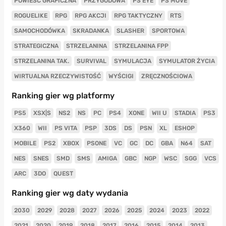
POWIEŚĆ GRAFICZNA
PRZYGODOWA
PS EYE
PS MOVE
ROGUELIKE
RPG
RPG AKCJI
RPG TAKTYCZNY
RTS
SAMOCHODÓWKA
SKRADANKA
SLASHER
SPORTOWA
STRATEGICZNA
STRZELANINA
STRZELANINA FPP
STRZELANINA TAK.
SURVIVAL
SYMULACJA
SYMULATOR ŻYCIA
WIRTUALNA RZECZYWISTOŚĆ
WYŚCIGI
ZRĘCZNOŚCIOWA
Ranking gier wg platformy
PS5
XSX|S
NS2
NS
PC
PS4
XONE
WII U
STADIA
PS3
X360
WII
PS VITA
PSP
3DS
DS
PSN
XL
ESHOP
MOBILE
PS2
XBOX
PSONE
VC
GC
DC
GBA
N64
SAT
NES
SNES
SMD
SMS
AMIGA
GBC
NGP
WSC
SGG
VCS
ARC
3DO
QUEST
Ranking gier wg daty wydania
2030
2029
2028
2027
2026
2025
2024
2023
2022
2021
2020
2019
2018
2017
2016
2015
2014
2013