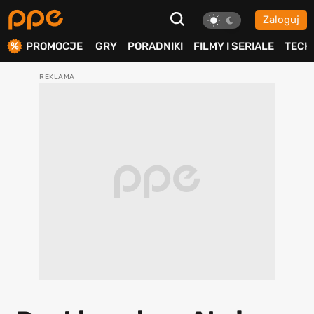
Zaloguj
ierdź
PROMOCJE
GRY
PORADNIKI
FILMY I SERIALE
TECH