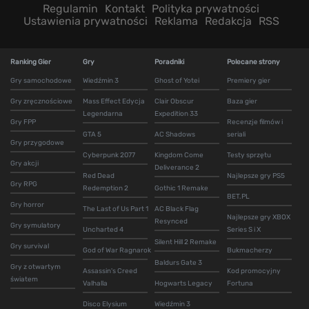
Regulamin
Kontakt
Polityka prywatności
Ustawienia prywatności
Reklama
Redakcja
RSS
Ranking Gier
Gry
Poradniki
Polecane strony
Gry samochodowe
Wiedźmin 3
Ghost of Yotei
Premiery gier
Gry zręcznościowe
Mass Effect Edycja
Clair Obscur
Baza gier
Legendarna
Expedition 33
Gry FPP
Recenzje filmów i
GTA 5
AC Shadows
seriali
Gry przygodowe
Cyberpunk 2077
Kingdom Come
Testy sprzętu
Gry akcji
Deliverance 2
Red Dead
Najlepsze gry PS5
Gry RPG
Redemption 2
Gothic 1 Remake
BET.PL
Gry horror
The Last of Us Part 1
AC Black Flag
Najlepsze gry XBOX
Resynced
Gry symulatory
Uncharted 4
Series S i X
Silent Hill 2 Remake
Gry survival
God of War Ragnarok
Bukmacherzy
Baldurs Gate 3
Gry z otwartym
Assassin's Creed
Kod promocyjny
światem
Valhalla
Hogwarts Legacy
Fortuna
Disco Elysium
Wiedźmin 3