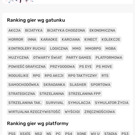
Ranking gier wg gatunku
AKCJA
BIJATYKA
BIJATYKA CHODZONA
EKONOMICZNA
HORROR
INNA
KARAOKE
KARCIANA
KINECT
KOLEKCJE
KONTROLERY RUCHU
LOGICZNA
MMO
MMORPG
MOBA
MUZYCZNA
OTWARTY ŚWIAT
PARTY GAMES
PLATFORMOWA
POWIEŚĆ GRAFICZNA
PRZYGODOWA
PS EYE
PS MOVE
ROGUELIKE
RPG
RPG AKCJI
RPG TAKTYCZNY
RTS
SAMOCHODÓWKA
SKRADANKA
SLASHER
SPORTOWA
STRATEGICZNA
STRZELANINA
STRZELANINA FPP
STRZELANINA TAK.
SURVIVAL
SYMULACJA
SYMULATOR ŻYCIA
WIRTUALNA RZECZYWISTOŚĆ
WYŚCIGI
ZRĘCZNOŚCIOWA
Ranking gier wg platformy
PS5
XSX|S
NS2
NS
PC
PS4
XONE
WII U
STADIA
PS3