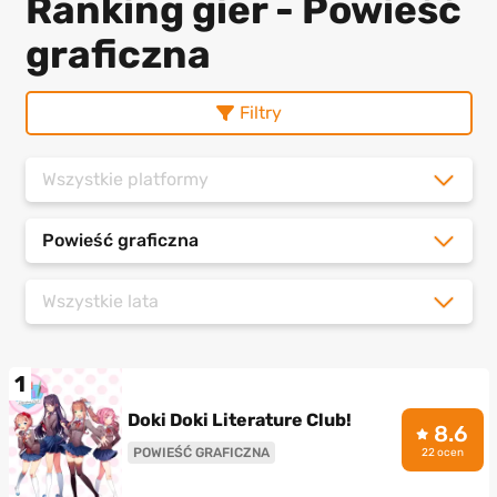
Ranking gier - Powieść
graficzna
Filtry
Wszystkie platformy
Powieść graficzna
Wszystkie lata
1
Doki Doki Literature Club!
8.6
POWIEŚĆ GRAFICZNA
22 ocen