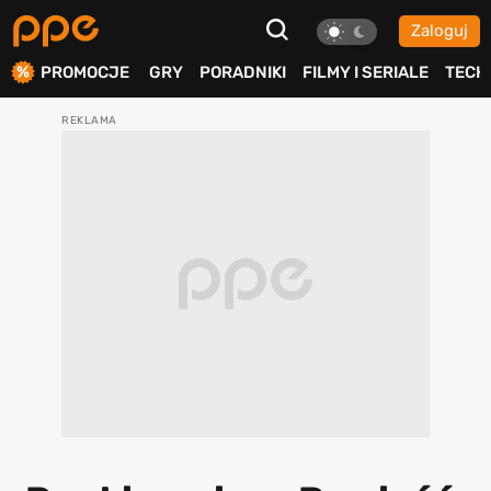
Zaloguj
ierdź
PROMOCJE
GRY
PORADNIKI
FILMY I SERIALE
TECH