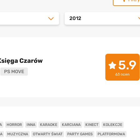
2012
Księga Czarów
5.9
PS MOVE
63 ocen
A
HORROR
INNA
KARAOKE
KARCIANA
KINECT
KOLEKCJE
A
MUZYCZNA
OTWARTY ŚWIAT
PARTY GAMES
PLATFORMOWA