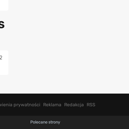
S
2
wienia prywatności
Reklama
Redakcja
RSS
Polecane strony