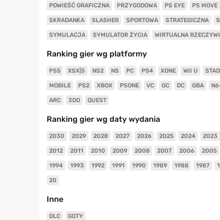
POWIEŚĆ GRAFICZNA
PRZYGODOWA
PS EYE
PS MOVE
SKRADANKA
SLASHER
SPORTOWA
STRATEGICZNA
S
SYMULACJA
SYMULATOR ŻYCIA
WIRTUALNA RZECZYW
Ranking gier wg platformy
PS5
XSX|S
NS2
NS
PC
PS4
XONE
WII U
STAD
MOBILE
PS2
XBOX
PSONE
VC
GC
DC
GBA
N6
ARC
3DO
QUEST
Ranking gier wg daty wydania
2030
2029
2028
2027
2026
2025
2024
2023
2012
2011
2010
2009
2008
2007
2006
2005
1994
1993
1992
1991
1990
1989
1988
1987
20
Inne
DLC
GOTY