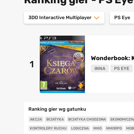
3DO Interactive Multiplayer
PS Eye
Wonderbook: 
1
INNA
PS EYE
Ranking gier wg gatunku
AKCJA
BIJATYKA
BIJATYKA CHODZONA
EKONOMICZN
KONTROLERY RUCHU
LOGICZNA
MMO
MMORPG
MOB