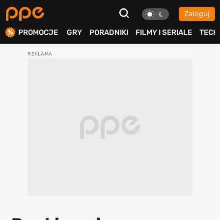
Zaloguj
ierdź
PROMOCJE
GRY
PORADNIKI
FILMY I SERIALE
TECH