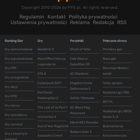
Copyright 2010-2026 by PPE.pl. All rights reserved.
Regulamin
Kontakt
Polityka prywatności
Ustawienia prywatności
Reklama
Redakcja
RSS
Ranking Gier
Gry
Poradniki
Polecane strony
Gry samochodowe
Wiedźmin 3
Ghost of Yotei
Premiery gier
Gry zręcznościowe
Mass Effect Edycja
Clair Obscur
Baza gier
Legendarna
Expedition 33
Gry FPP
Recenzje filmów i
GTA 5
AC Shadows
seriali
Gry przygodowe
Cyberpunk 2077
Kingdom Come
Testy sprzętu
Gry akcji
Deliverance 2
Red Dead
Najlepsze gry PS5
Gry RPG
Redemption 2
Gothic 1 Remake
BET.PL
Gry horror
The Last of Us Part 1
AC Black Flag
Najlepsze gry XBOX
Resynced
Gry symulatory
Uncharted 4
Series S i X
Silent Hill 2 Remake
Gry survival
God of War Ragnarok
Bukmacherzy
Baldurs Gate 3
Gry z otwartym
Assassin's Creed
Kod promocyjny
światem