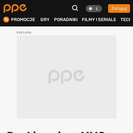
Zaloguj
ierdź
PROMOCJE
GRY
PORADNIKI
FILMY I SERIALE
TECH