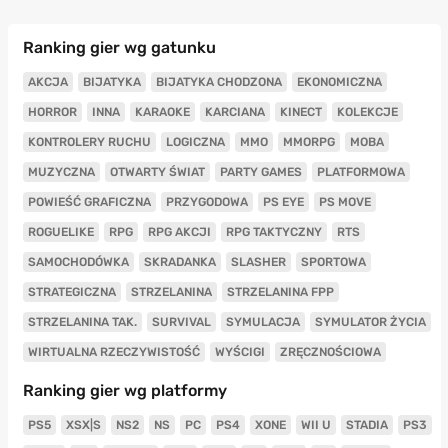
Ranking gier wg gatunku
AKCJA
BIJATYKA
BIJATYKA CHODZONA
EKONOMICZNA
HORROR
INNA
KARAOKE
KARCIANA
KINECT
KOLEKCJE
KONTROLERY RUCHU
LOGICZNA
MMO
MMORPG
MOBA
MUZYCZNA
OTWARTY ŚWIAT
PARTY GAMES
PLATFORMOWA
POWIEŚĆ GRAFICZNA
PRZYGODOWA
PS EYE
PS MOVE
ROGUELIKE
RPG
RPG AKCJI
RPG TAKTYCZNY
RTS
SAMOCHODÓWKA
SKRADANKA
SLASHER
SPORTOWA
STRATEGICZNA
STRZELANINA
STRZELANINA FPP
STRZELANINA TAK.
SURVIVAL
SYMULACJA
SYMULATOR ŻYCIA
WIRTUALNA RZECZYWISTOŚĆ
WYŚCIGI
ZRĘCZNOŚCIOWA
Ranking gier wg platformy
PS5
XSX|S
NS2
NS
PC
PS4
XONE
WII U
STADIA
PS3