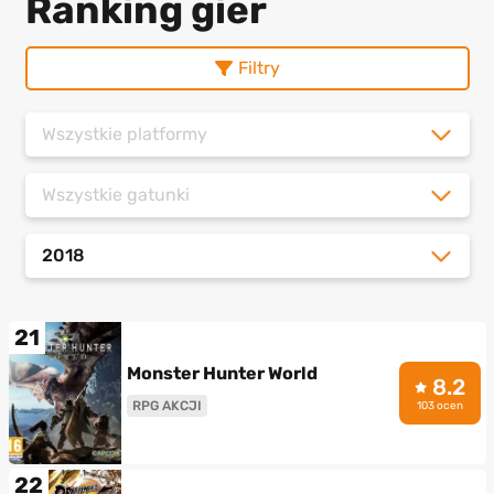
Ranking gier
Filtry
Wszystkie platformy
Wszystkie gatunki
2018
21
Monster Hunter World
8.2
RPG AKCJI
103 ocen
22