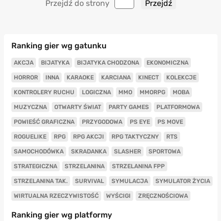
Przejdź do strony
Ranking gier wg gatunku
AKCJA
BIJATYKA
BIJATYKA CHODZONA
EKONOMICZNA
HORROR
INNA
KARAOKE
KARCIANA
KINECT
KOLEKCJE
KONTROLERY RUCHU
LOGICZNA
MMO
MMORPG
MOBA
MUZYCZNA
OTWARTY ŚWIAT
PARTY GAMES
PLATFORMOWA
POWIEŚĆ GRAFICZNA
PRZYGODOWA
PS EYE
PS MOVE
ROGUELIKE
RPG
RPG AKCJI
RPG TAKTYCZNY
RTS
SAMOCHODÓWKA
SKRADANKA
SLASHER
SPORTOWA
STRATEGICZNA
STRZELANINA
STRZELANINA FPP
STRZELANINA TAK.
SURVIVAL
SYMULACJA
SYMULATOR ŻYCIA
WIRTUALNA RZECZYWISTOŚĆ
WYŚCIGI
ZRĘCZNOŚCIOWA
Ranking gier wg platformy