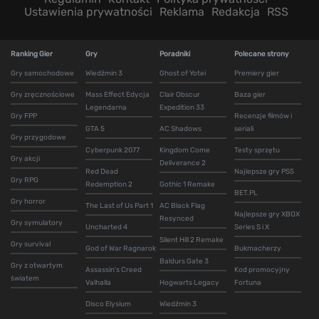
Ustawienia prywatności
Reklama
Redakcja
RSS
Ranking Gier
Gry
Poradniki
Polecane strony
Gry samochodowe
Wiedźmin 3
Ghost of Yotei
Premiery gier
Gry zręcznościowe
Mass Effect Edycja
Clair Obscur
Baza gier
Legendarna
Expedition 33
Gry FPP
Recenzje filmów i
GTA 5
AC Shadows
seriali
Gry przygodowe
Cyberpunk 2077
Kingdom Come
Testy sprzętu
Gry akcji
Deliverance 2
Red Dead
Najlepsze gry PS5
Gry RPG
Redemption 2
Gothic 1 Remake
BET.PL
Gry horror
The Last of Us Part 1
AC Black Flag
Najlepsze gry XBOX
Resynced
Gry symulatory
Uncharted 4
Series S i X
Silent Hill 2 Remake
Gry survival
God of War Ragnarok
Bukmacherzy
Baldurs Gate 3
Gry z otwartym
Assassin's Creed
Kod promocyjny
światem
Valhalla
Hogwarts Legacy
Fortuna
Disco Elysium
Wiedźmin 3