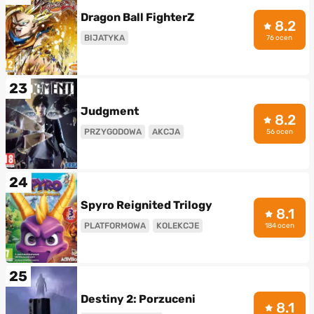
Dragon Ball FighterZ
8.2
BIJATYKA
76 ocen
23
Judgment
8.2
PRZYGODOWA
AKCJA
56 ocen
24
Spyro Reignited Trilogy
8.1
PLATFORMOWA
KOLEKCJE
184 ocen
25
Destiny 2: Porzuceni
8.1