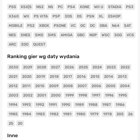
PS5
XSX|S
NS2
NS
PC
PS4
XONE
WII U
STADIA
PS3
X360
WII
PS VITA
PSP
3DS
DS
PSN
XL
ESHOP
MOBILE
PS2
XBOX
PSONE
VC
GC
DC
GBA
N64
SAT
NES
SNES
SMD
SMS
AMIGA
GBC
NGP
WSC
SGG
VCS
ARC
3DO
QUEST
Ranking gier wg daty wydania
2030
2029
2028
2027
2026
2025
2024
2023
2022
2021
2020
2019
2018
2017
2016
2015
2014
2013
2012
2011
2010
2009
2008
2007
2006
2005
2004
2003
2002
2001
2000
1999
1998
1997
1996
1995
1994
1993
1992
1991
1990
1989
1988
1987
1986
1985
1984
1983
1982
1981
1980
1979
1978
205
26
25
20
Inne