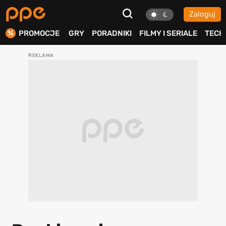
Zaloguj
ierdź
PROMOCJE
GRY
PORADNIKI
FILMY I SERIALE
TECH