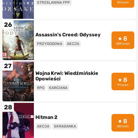
STRZELANINA FPP
30 ocen
26
Assassin's Creed: Odyssey
8
PRZYGODOWA
AKCJA
409 ocen
27
Wojna Krwi: Wiedźmińskie
Opowieści
8
91 ocen
RPG
KARCIANA
28
Hitman 2
8
AKCJA
SKRADANKA
68 ocen