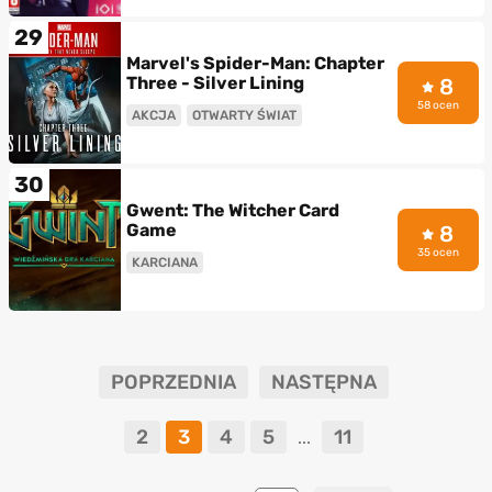
29
Marvel's Spider-Man: Chapter
Three - Silver Lining
8
58 ocen
AKCJA
OTWARTY ŚWIAT
30
Gwent: The Witcher Card
Game
8
35 ocen
KARCIANA
POPRZEDNIA
NASTĘPNA
2
3
4
5
11
...