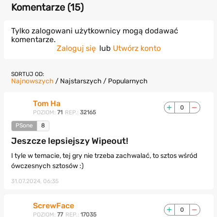
Komentarze (
15
)
Tylko zalogowani użytkownicy mogą dodawać
komentarze.
Zaloguj się
lub
Utwórz konto
SORTUJ OD:
Najnowszych
/
Najstarszych
/
Popularnych
Tom Ha
0
POZIOM:
71
REP.:
32165
PSone
8
Jeszcze lepsiejszy Wipeout!
I tyle w temacie, tej gry nie trzeba zachwalać, to sztos wśród
ówczesnych sztosów :)
31.07.2024, 06:35
ScrewFace
0
POZIOM:
77
REP.:
17035