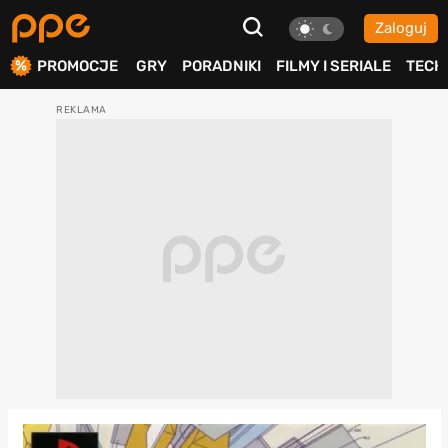
Zaloguj
ierdź
PROMOCJE
GRY
PORADNIKI
FILMY I SERIALE
TECH