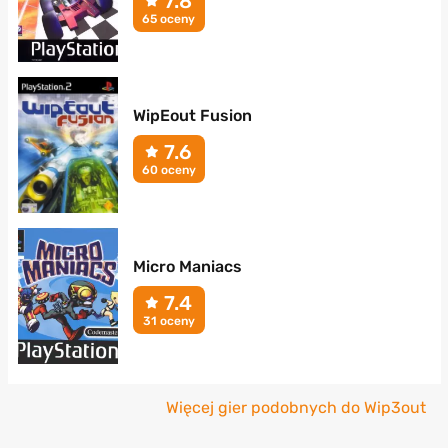
7.8
65 oceny
WipEout Fusion
7.6
60 oceny
Micro Maniacs
7.4
31 oceny
Więcej gier podobnych do Wip3out