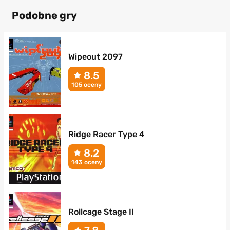
Podobne gry
Wipeout 2097
8.5
105 oceny
Ridge Racer Type 4
8.2
143 oceny
Rollcage Stage II