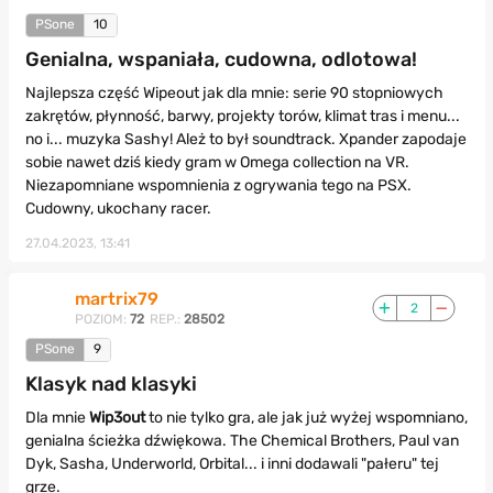
PSone
10
Genialna, wspaniała, cudowna, odlotowa!
Najlepsza część Wipeout jak dla mnie: serie 90 stopniowych
zakrętów, płynność, barwy, projekty torów, klimat tras i menu...
no i... muzyka Sashy! Ależ to był soundtrack. Xpander zapodaje
sobie nawet dziś kiedy gram w Omega collection na VR.
Niezapomniane wspomnienia z ogrywania tego na PSX.
Cudowny, ukochany racer.
27.04.2023, 13:41
martrix79
2
POZIOM:
72
REP.:
28502
PSone
9
Klasyk nad klasyki
Dla mnie
Wip3out
to nie tylko gra, ale jak już wyżej wspomniano,
genialna ścieżka dźwiękowa. The Chemical Brothers, Paul van
Dyk, Sasha, Underworld, Orbital... i inni dodawali "pałeru" tej
grze.