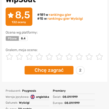
8,5
#181 w
rankingu gier
#15 w
rankingu gier Wyścigi
132
oceny
Ocena wg platformy:
PSone
8.4
Grałem, moja ocena:
Chcę zagrać
2
Producent:
Psygnosis
Premiery
Wersja językowa:
angielska
Świat:
08.09.1999
Gatunek:
Wyścigi
Europa:
08.09.1999
Śr. czas:
30 godzin