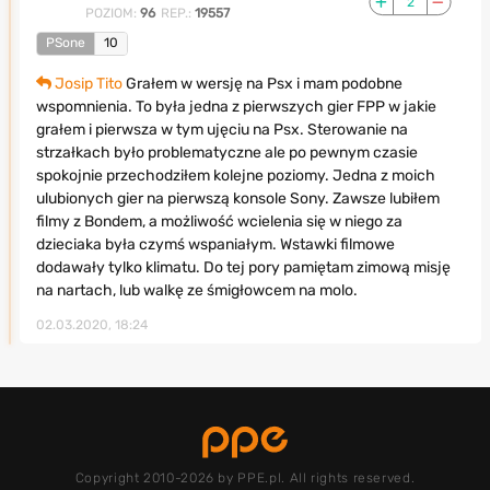
2
POZIOM:
96
REP.:
19557
PSone
10
Josip Tito
Grałem w wersję na Psx i mam podobne
wspomnienia. To była jedna z pierwszych gier FPP w jakie
grałem i pierwsza w tym ujęciu na Psx. Sterowanie na
strzałkach było problematyczne ale po pewnym czasie
spokojnie przechodziłem kolejne poziomy. Jedna z moich
ulubionych gier na pierwszą konsole Sony. Zawsze lubiłem
filmy z Bondem, a możliwość wcielenia się w niego za
dzieciaka była czymś wspaniałym. Wstawki filmowe
dodawały tylko klimatu. Do tej pory pamiętam zimową misję
na nartach, lub walkę ze śmigłowcem na molo.
02.03.2020, 18:24
Copyright 2010-2026 by PPE.pl. All rights reserved.