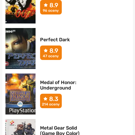
8.9
96 oceny
Perfect Dark
8.9
47 oceny
Medal of Honor:
Underground
8.3
214 oceny
Metal Gear Solid
(Game Boy Color)