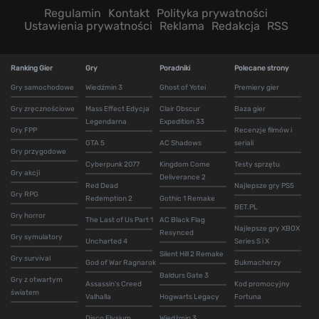
Regulamin
Kontakt
Polityka prywatności
Ustawienia prywatności
Reklama
Redakcja
RSS
Ranking Gier
Gry
Poradniki
Polecane strony
Gry samochodowe
Wiedźmin 3
Ghost of Yotei
Premiery gier
Gry zręcznościowe
Mass Effect Edycja
Clair Obscur
Baza gier
Legendarna
Expedition 33
Gry FPP
Recenzje filmów i
GTA 5
AC Shadows
seriali
Gry przygodowe
Cyberpunk 2077
Kingdom Come
Testy sprzętu
Gry akcji
Deliverance 2
Red Dead
Najlepsze gry PS5
Gry RPG
Redemption 2
Gothic 1 Remake
BET.PL
Gry horror
The Last of Us Part 1
AC Black Flag
Najlepsze gry XBOX
Resynced
Gry symulatory
Uncharted 4
Series S i X
Silent Hill 2 Remake
Gry survival
God of War Ragnarok
Bukmacherzy
Baldurs Gate 3
Gry z otwartym
Assassin's Creed
Kod promocyjny
światem
Valhalla
Hogwarts Legacy
Fortuna
Disco Elysium
Wiedźmin 3