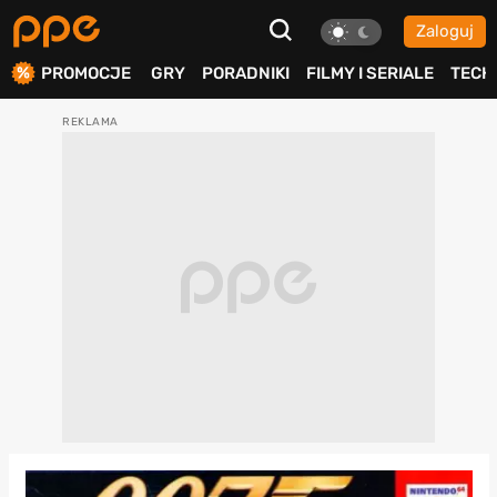
Zaloguj
ierdź
PROMOCJE
GRY
PORADNIKI
FILMY I SERIALE
TECH