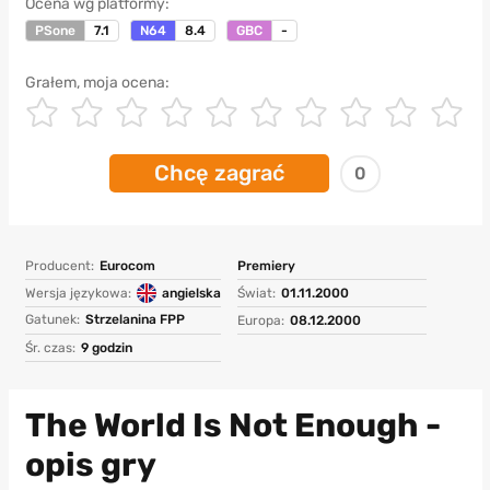
Ocena wg platformy:
PSone
7.1
N64
8.4
GBC
-
Grałem, moja ocena:
Chcę zagrać
0
Producent:
Eurocom
Premiery
Wersja językowa:
angielska
Świat:
01.11.2000
Gatunek:
Strzelanina FPP
Europa:
08.12.2000
Śr. czas:
9 godzin
The World Is Not Enough -
opis gry