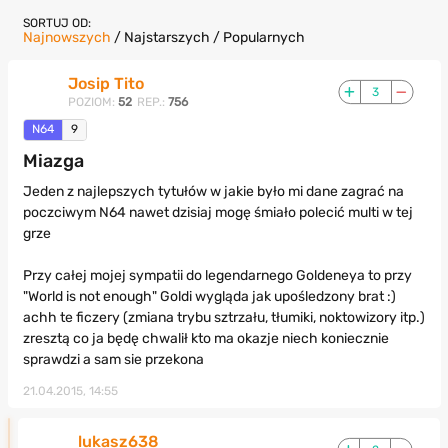
SORTUJ OD:
Najnowszych
/
Najstarszych
/
Popularnych
Josip Tito
3
POZIOM:
52
REP.:
756
N64
9
Miazga
Jeden z najlepszych tytułów w jakie było mi dane zagrać na
poczciwym N64 nawet dzisiaj mogę śmiało polecić multi w tej
grze
Przy całej mojej sympatii do legendarnego Goldeneya to przy
"World is not enough" Goldi wygląda jak upośledzony brat :)
achh te ficzery (zmiana trybu sztrzału, tłumiki, noktowizory itp.)
zresztą co ja będę chwalił kto ma okazje niech koniecznie
sprawdzi a sam sie przekona
21.04.2015, 14:55
lukasz638