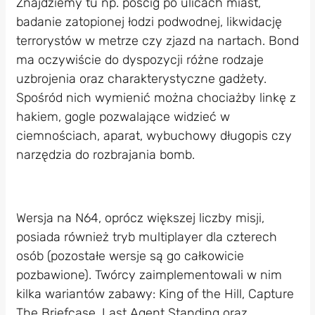
Znajdziemy tu np. pościg po ulicach miast,
badanie zatopionej łodzi podwodnej, likwidację
terrorystów w metrze czy zjazd na nartach. Bond
ma oczywiście do dyspozycji różne rodzaje
uzbrojenia oraz charakterystyczne gadżety.
Spośród nich wymienić można chociażby linkę z
hakiem, gogle pozwalające widzieć w
ciemnościach, aparat, wybuchowy długopis czy
narzędzia do rozbrajania bomb.
Wersja na N64, oprócz większej liczby misji,
posiada również tryb multiplayer dla czterech
osób (pozostałe wersje są go całkowicie
pozbawione). Twórcy zaimplementowali w nim
kilka wariantów zabawy: King of the Hill, Capture
The Briefcase, Last Agent Standing oraz