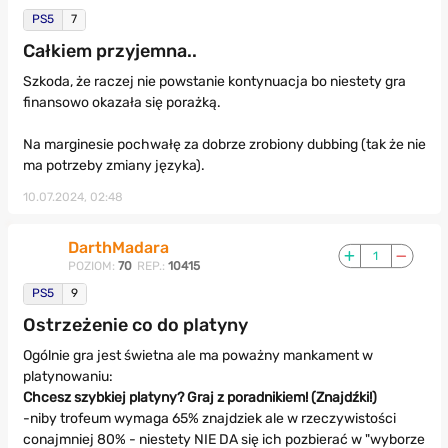
PS5
7
Całkiem przyjemna..
Szkoda, że raczej nie powstanie kontynuacja bo niestety gra
finansowo okazała się porażką.
Na marginesie pochwałę za dobrze zrobiony dubbing (tak że nie
ma potrzeby zmiany języka).
10.07.2024, 02:48
DarthMadara
1
POZIOM:
70
REP.:
10415
PS5
9
Ostrzeżenie co do platyny
Ogólnie gra jest świetna ale ma poważny mankament w
platynowaniu:
Chcesz szybkiej platyny? Graj z poradnikiem! (Znajdźki!)
-niby trofeum wymaga 65% znajdziek ale w rzeczywistości
conajmniej 80% - niestety NIE DA się ich pozbierać w "wyborze