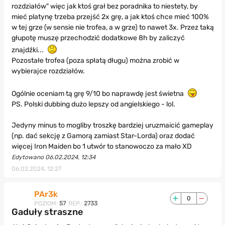
rozdziałów" więc jak ktoś grał bez poradnika to niestety, by
mieć platynę trzeba przejść 2x grę, a jak ktoś chce mieć 100%
w tej grze (w sensie nie trofea, a w grze) to nawet 3x. Przez taką
głupotę muszę przechodzić dodatkowe 8h by zaliczyć
znajdźki...
Pozostałe trofea (poza spłatą długu) można zrobić w
wybierajce rozdziałów.
Ogólnie oceniam tą grę 9/10 bo naprawdę jest świetna
PS. Polski dubbing dużo lepszy od angielskiego - lol.
Jedyny minus to mogliby troszkę bardziej uruzmaicić gameplay
(np. dać sekcję z Gamorą zamiast Star-Lorda) oraz dodać
więcej Iron Maiden bo 1 utwór to stanowoczo za mało XD
Edytowano 06.02.2024, 12:34
06.02.2024, 12:27
PAr3k
0
POZIOM:
57
REP.:
2733
Gaduły straszne