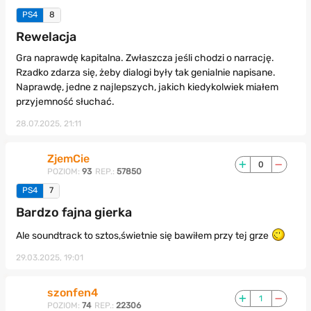
PS4
8
Rewelacja
Gra naprawdę kapitalna. Zwłaszcza jeśli chodzi o narrację.
Rzadko zdarza się, żeby dialogi były tak genialnie napisane.
Naprawdę, jedne z najlepszych, jakich kiedykolwiek miałem
przyjemność słuchać.
28.07.2025, 21:11
ZjemCie
0
POZIOM:
93
REP.:
57850
PS4
7
Bardzo fajna gierka
Ale soundtrack to sztos,świetnie się bawiłem przy tej grze
29.03.2025, 19:01
szonfen4
1
POZIOM:
74
REP.:
22306