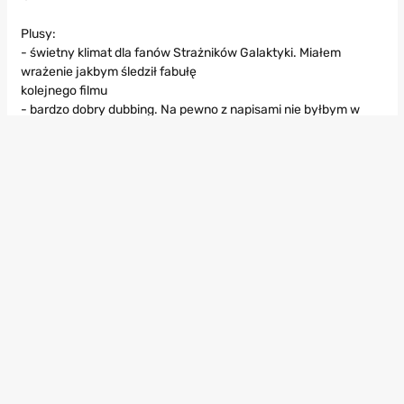
Plusy:
- świetny klimat dla fanów Strażników Galaktyki. Miałem
wrażenie jakbym śledził fabułę
kolejnego filmu
- bardzo dobry dubbing. Na pewno z napisami nie byłbym w
stanie ogarnąć
ciągłych dyskusji zespołu, który jest baardzo rozgadany
- bardzo ładna grafika (grałem na PS4 Pro)
- muzyka jak przystało na Strażników to świetna
licencjonowana setlista z lat 80-tych
- dodatkowy plus za bardzo ładną wersję pudełkową (Cosmic
Deluxe Edition), którą kupiłem
za 120 PLN ze steelbookiem i artbookiem, a wszystko
zapakowane w kilkuczęściowe pudełko.
Całość prezentuje się bardzo ładnie.
Minusy:
- szkoda, że postacie nie mają twarzy na licencji, ale szybko
można się przyzwyczaić
- gameplay jest chaotyczny i dość prosty