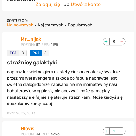
Zaloguj się
lub
Utwórz konto
SORTUJ OD:
Najnowszych
/
Najstarszych
/
Popularnych
Mr_nijaki
0
POZIOM:
37
REP.:
1195
PS5
8
PS4
8
strażnicy galaktyki
naprawdę swietna giera niestety nie sprzedała się świetnie
przez marvel avengers a szkoda bo fabuła naprawdę jest
świetna dialogi dobrze napisane nie ma mometów by nasi
bohaterowie w ogóle się nie odezwali może gameplay
najsłabszy ale fajnie się steruje strażnikami. Może kiedyś się
doczekamy kontynuacji
02.11.2025, 10:13
Glovis
1
POZIOM:
34
REP.:
2396