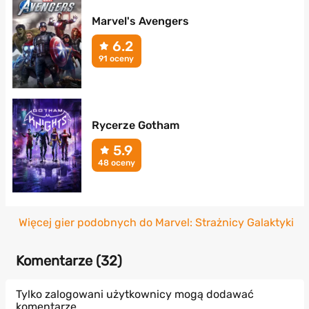
Marvel's Avengers
6.2
91 oceny
Rycerze Gotham
5.9
48 oceny
Więcej gier podobnych do Marvel: Strażnicy Galaktyki
Komentarze (
32
)
Tylko zalogowani użytkownicy mogą dodawać
komentarze.