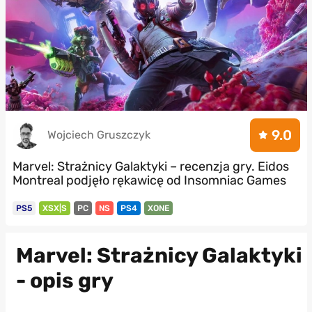
9.0
Wojciech Gruszczyk
Marvel: Strażnicy Galaktyki – recenzja gry. Eidos
Montreal podjęło rękawicę od Insomniac Games
PS5
XSX|S
PC
NS
PS4
XONE
Marvel: Strażnicy Galaktyki
- opis gry