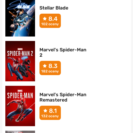
Stellar Blade
8.4
102 oceny
Marvel's Spider-Man
2
8.3
182 oceny
Marvel's Spider-Man
Remastered
8.1
132 oceny