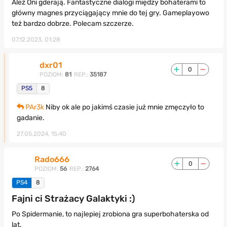
Ależ Oni gderają. Fantastyczne dialogi między bohaterami to
główny magnes przyciągający mnie do tej gry. Gameplayowo
też bardzo dobrze. Polecam szczerze.
07.12.2023, 01:28
dxr01
0
POZIOM:
81
REP.:
35187
PS5
8
PAr3k
Niby ok ale po jakimś czasie już mnie zmęczyło to
gadanie.
27.05.2024, 15:40
Rado666
0
POZIOM:
56
REP.:
2764
PS4
8
Fajni ci Strażacy Galaktyki :)
Po Spidermanie, to najlepiej zrobiona gra superbohaterska od
lat.