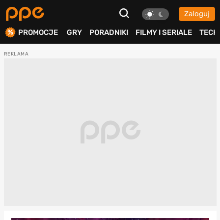
Zaloguj
ierdź
PROMOCJE
GRY
PORADNIKI
FILMY I SERIALE
TECH