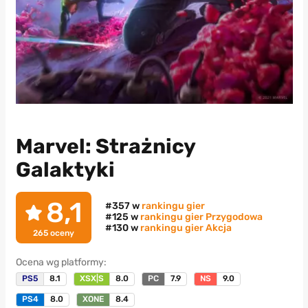
Marvel: Strażnicy
Galaktyki
8,1
#357 w
rankingu gier
#125 w
rankingu gier Przygodowa
#130 w
rankingu gier Akcja
265
oceny
Ocena wg platformy:
PS5
8.1
XSX|S
8.0
PC
7.9
NS
9.0
PS4
8.0
XONE
8.4