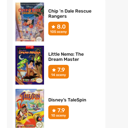
Chip 'n Dale Rescue
Rangers
,
8.0
105 oceny
Little Nemo: The
Dream Master
7.9
14 oceny
Disney’s TaleSpin
7.9
10 oceny