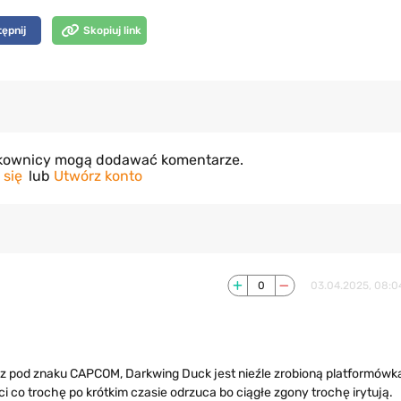
ępnij
Skopiuj link
tkownicy mogą dodawać komentarze.
 się
lub
Utwórz konto
0
03.04.2025, 08:0
o z pod znaku CAPCOM, Darkwing Duck jest nieźle zrobioną platformówk
i co trochę po krótkim czasie odrzuca bo ciągłe zgony trochę irytują.