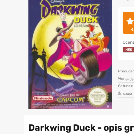
4
Ocena
NES
Producen
Wersja j
Gatunek:
Śr. czas:
Darkwing Duck - opis g