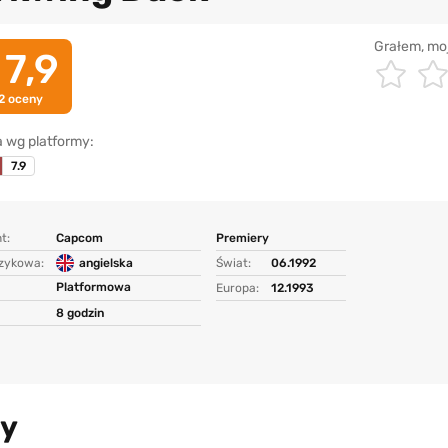
Grałem, mo
7,9
2
oceny
 wg platformy:
7.9
t:
Capcom
Premiery
ęzykowa:
angielska
Świat:
06.1992
Platformowa
Europa:
12.1993
8 godzin
ry