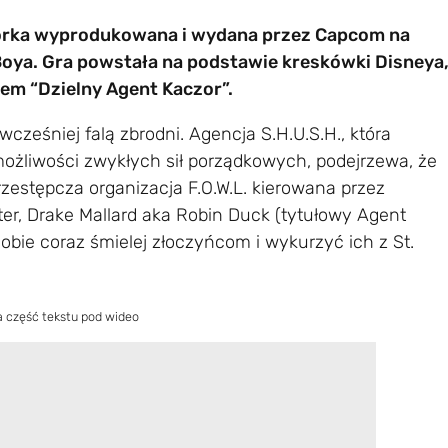
órka wyprodukowana i wydana przez Capcom na
oya. Gra powstała na podstawie kreskówki Disneya
em “Dzielny Agent Kaczor”.
cześniej falą zbrodni. Agencja S.H.U.S.H., która
ożliwości zwykłych sił porządkowych, podejrzewa, że
estępcza organizacja F.O.W.L. kierowana przez
ter, Drake Mallard aka Robin Duck (tytułowy Agent
obie coraz śmielej złoczyńcom i wykurzyć ich z St.
a część tekstu pod wideo