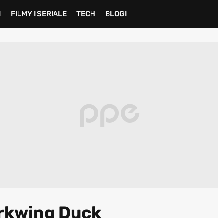
I
FILMY I SERIALE
TECH
BLOGI
rkwing Duck