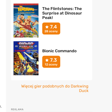
The Flintstones: The
Surprise at Dinosaur
Peak!
7.4
28 oceny
Bionic Commando
7.3
12 oceny
Więcej gier podobnych do Darkwing
Duck
.