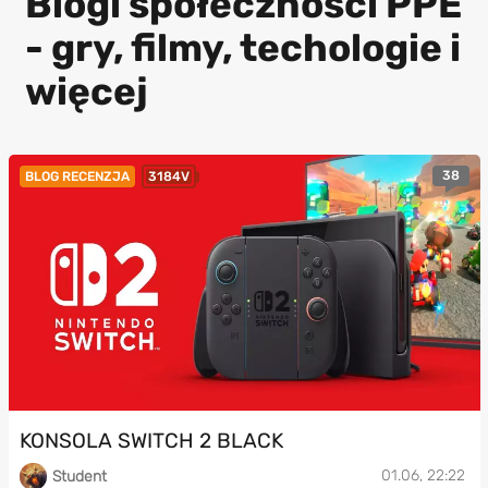
Blogi społeczności PPE
- gry, filmy, techologie i
więcej
38
BLOG RECENZJA
3184V
KONSOLA SWITCH 2 BLACK
01.06, 22:22
Student