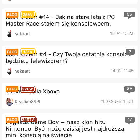
53
BLOG
266V
Kod i krzem #14 - Jak na stare lata z PC
Master Race stałem się konsolowcem.
16.04, 10:23
yakaart
7
BLOG
181V
Kod i krzem #4 - Czy Twoja ostatnia konsola
będzie... telewizorem?
14.02, 11:45
yakaart
39
BLOG
2215V
To ona zabiła Xboxa
11.07.2025, 12:01
Krystian89PL
17
BLOG
2437V
Pegasus Game Boy — nasz klon hitu
Nintendo. Być może dzisiaj jest najdroższą
mini konsolą na świecie