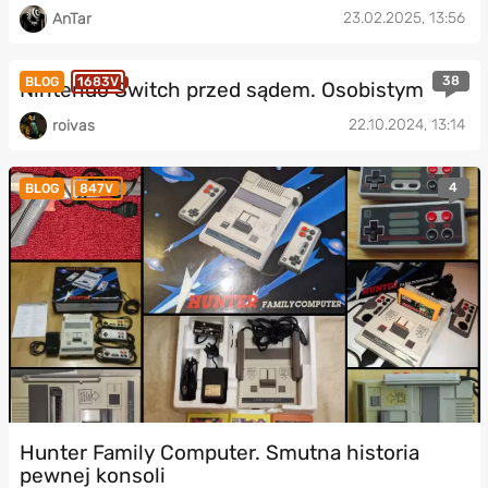
23.02.2025, 13:56
AnTar
38
BLOG
1683V
Nintendo Switch przed sądem. Osobistym
22.10.2024, 13:14
roivas
4
BLOG
847V
Hunter Family Computer. Smutna historia
pewnej konsoli