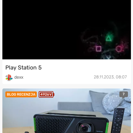
Play Station 5
28.11.2023, 08:07
dexx
7
BLOG RECENZJA
4926V