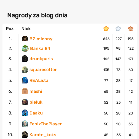
Nagrody za blog dnia
Poz.
Nick
1.
BZImienny
646
227
198
2.
Bankai84
195
98
122
3.
drunkparis
162
143
171
4.
squaresofter
135
73
60
5.
REALista
77
38
17
6.
mashi
65
38
42
7.
bieluk
52
25
11
8.
Daaku
50
28
20
9.
FenixThePlayer
50
20
35
10.
Karate_koks
45
33
41