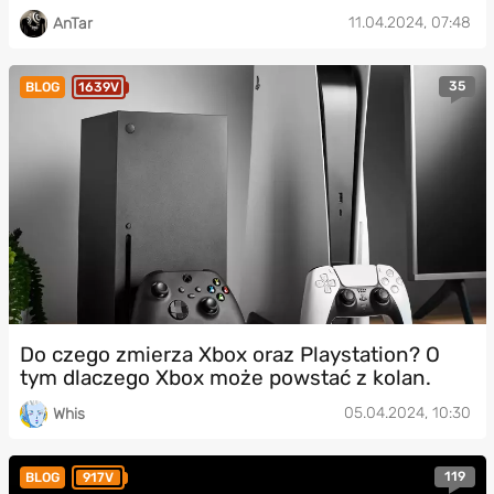
11.04.2024, 07:48
AnTar
35
BLOG
1639V
Do czego zmierza Xbox oraz Playstation? O
tym dlaczego Xbox może powstać z kolan.
05.04.2024, 10:30
Whis
119
BLOG
917V