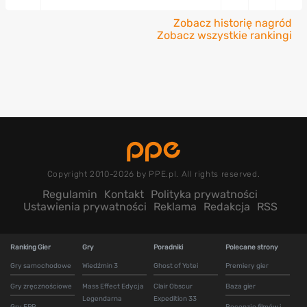
Zobacz historię nagród
Zobacz wszystkie rankingi
Copyright 2010-2026 by PPE.pl. All rights reserved.
Regulamin
Kontakt
Polityka prywatności
Ustawienia prywatności
Reklama
Redakcja
RSS
Ranking Gier
Gry
Poradniki
Polecane strony
Gry samochodowe
Wiedźmin 3
Ghost of Yotei
Premiery gier
Gry zręcznościowe
Mass Effect Edycja
Clair Obscur
Baza gier
Legendarna
Expedition 33