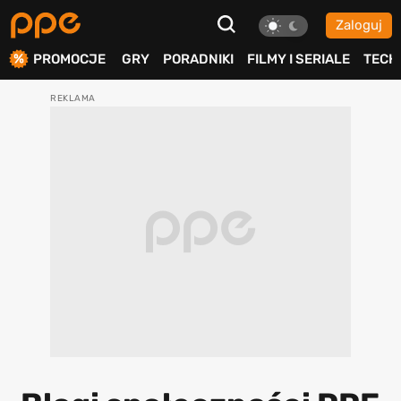
Zaloguj
ierdź
PROMOCJE
GRY
PORADNIKI
FILMY I SERIALE
TECH