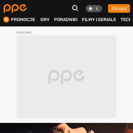
Zaloguj
ierdź
PROMOCJE
GRY
PORADNIKI
FILMY I SERIALE
TECH