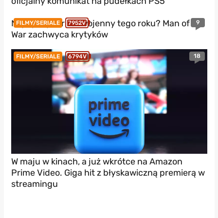
oficjalny komunikat na pudełkach PS5
Najlepszy thriller wojenny tego roku? Man of
9
FILMY/SERIALE
7952V
War zachwyca krytyków
18
FILMY/SERIALE
6794V
W maju w kinach, a już wkrótce na Amazon
Prime Video. Giga hit z błyskawiczną premierą w
streamingu