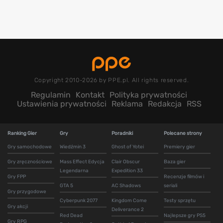
Copyright 2010-2026 by PPE.pl. All rights reserved.
Regulamin
Kontakt
Polityka prywatności
Ustawienia prywatności
Reklama
Redakcja
RSS
Ranking Gier
Gry
Poradniki
Polecane strony
Gry samochodowe
Wiedźmin 3
Ghost of Yotei
Premiery gier
Gry zręcznościowe
Mass Effect Edycja
Clair Obscur
Baza gier
Legendarna
Expedition 33
Gry FPP
Recenzje filmów i
GTA 5
AC Shadows
seriali
Gry przygodowe
Cyberpunk 2077
Kingdom Come
Testy sprzętu
Gry akcji
Deliverance 2
Red Dead
Najlepsze gry PS5
Gry RPG