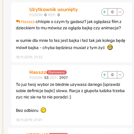
Użytkownik usunięty
0
POZIOM:
0
REP.:
0
Hasszz
chłopie o czym ty gadasz? jak oglądasz film z
dzieckiem to mu mówisz ze ogląda bajkę czy animacje?
w sumie dla mnie to tez jest bajka i też tak jak kolega będę
mówił bajka - chyba będziesz musiał z tym żyć
18.11.2019, 21:33
Hasszz
Zbanowany
0
POZIOM:
53
REP.:
2907
To juz twoj wybor ze blednie uzywasz danego (sprawdz
sobie definicje bajki) slowa. Racja z glupota ludzka trzeba
zyc nic sie na to nie poradzi :)
Bez odbioru
18.11.2019, 21:41