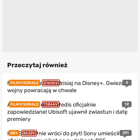
Przeczytaj również
Nowe Star Wars od dzisiaj na Disney+. Gwiezdne
4
FILMY/SERIALE
21606V
wojny powracają w chwale
Assassin’s Creed Heredis oficjalnie
12
FILMY/SERIALE
11844V
zapowiedziane! Ubisoft ujawnił zwiastun i datę
premiery
PlayStation nie wróci do płyt! Sony umieściło
291
GRY
8622V