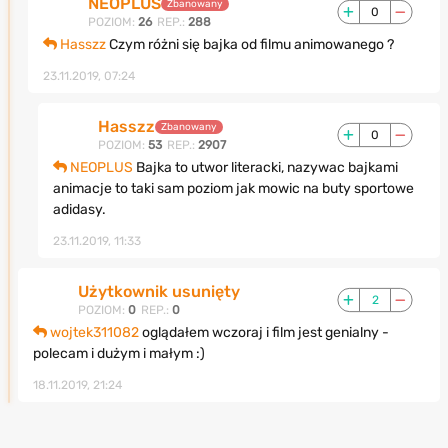
NEOPLUS
Zbanowany
0
POZIOM:
26
REP.:
288
Hasszz
Czym różni się bajka od filmu animowanego ?
23.11.2019, 07:24
Hasszz
Zbanowany
0
POZIOM:
53
REP.:
2907
NEOPLUS
Bajka to utwor literacki, nazywac bajkami
animacje to taki sam poziom jak mowic na buty sportowe
adidasy.
23.11.2019, 11:33
Użytkownik usunięty
2
POZIOM:
0
REP.:
0
wojtek311082
oglądałem wczoraj i film jest genialny -
polecam i dużym i małym :)
18.11.2019, 21:24