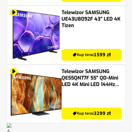
Telewizor SAMSUNG
UE43U8092F 43" LED 4K
Tizen
1599 zł
Kup teraz
Telewizor SAMSUNG
QE55QN77F 55" QD-Mini
LED 4K Mini LED 144Hz
Tizen TV HDMI 2.1
3299 zł
Kup teraz