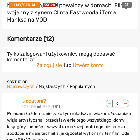
Nie podbił kin, teraz powalczy w domach. Film
27
FILMY/SERIALE
5582V
wojenny z synem Clinta Eastwooda i Toma
Hanksa na VOD
Komentarze (
12
)
Tylko zalogowani użytkownicy mogą dodawać
komentarze.
Zaloguj się
lub
Utwórz konto
SORTUJ OD:
Najnowszych
/
Najstarszych
/
Popularnych
luccatoni7
0
POZIOM:
66
REP.:
7811
Polecam każdemu, nie tylko tym młodszym widzom. Wspaniała
wizja artystyczna i przedstawienie tego wszystkiego: domy,
lasy, góry, ludność - wszystko ma swój urok i ogólnie bardzo
spodobała mi się technika, jaką został wykonany ten film. Ode
mnie 9,5/10 również.