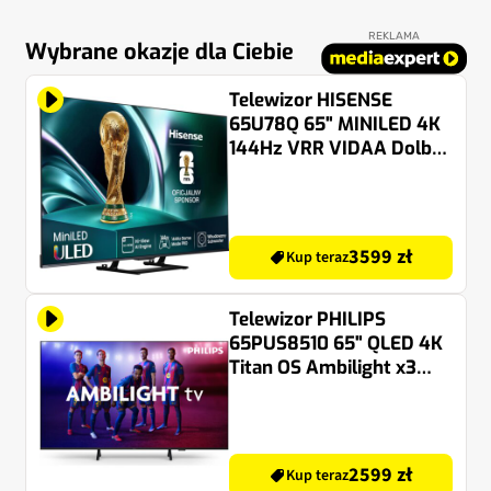
REKLAMA
Wybrane okazje dla Ciebie
Telewizor HISENSE
65U78Q 65" MINILED 4K
144Hz VRR VIDAA Dolby
Vision Dolby Atmos
HDMI 2.1
3599 zł
Kup teraz
Telewizor PHILIPS
65PUS8510 65" QLED 4K
Titan OS Ambilight x3
Dolby Atmos HDMI 2.1
2599 zł
Kup teraz