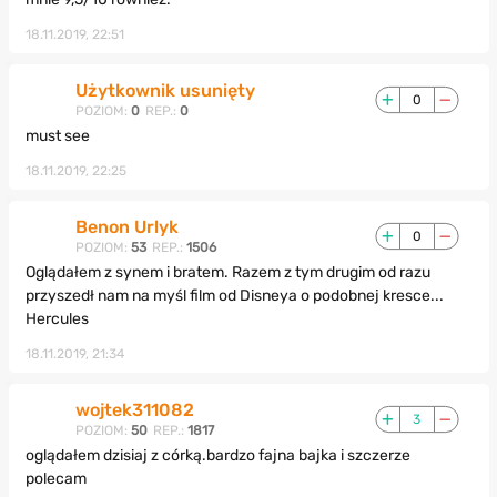
18.11.2019, 22:51
Użytkownik usunięty
0
POZIOM:
0
REP.:
0
must see
18.11.2019, 22:25
Benon Urlyk
0
POZIOM:
53
REP.:
1506
Oglądałem z synem i bratem. Razem z tym drugim od razu
przyszedł nam na myśl film od Disneya o podobnej kresce...
Hercules
18.11.2019, 21:34
wojtek311082
3
POZIOM:
50
REP.:
1817
oglądałem dzisiaj z córką.bardzo fajna bajka i szczerze
polecam