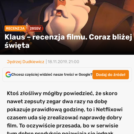
RECENZJA
2855V
Klaus – recenzja filmu. Coraz bliżej
święta
Jędrzej Dudkiewicz
| 18.11.2019, 21:00
Dodaj do źródeł
Chcesz częściej widzieć nasze treści w Google?
Ktoś złośliwy mógłby powiedzieć, że skoro
nawet zepsuty zegar dwa razy na dobę
pokazuje prawidłową godzinę, to i Netflixowi
czasem uda się zrealizować naprawdę dobry
film. To oczywiście przesada, bo w serwisie
tym dobre produkcje pojawiają się jednak