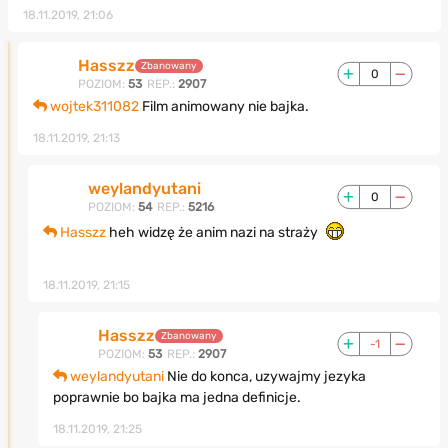
18.11.2019, 21:06
Hasszz
Zbanowany
0
POZIOM:
53
REP.:
2907
wojtek311082
Film animowany nie bajka.
18.11.2019, 21:13
weylandyutani
0
POZIOM:
54
REP.:
5216
Hasszz
heh widzę że anim nazi na straży
18.11.2019, 21:15
Hasszz
Zbanowany
-1
POZIOM:
53
REP.:
2907
weylandyutani
Nie do konca, uzywajmy jezyka
poprawnie bo bajka ma jedna definicje.
18.11.2019, 21:25