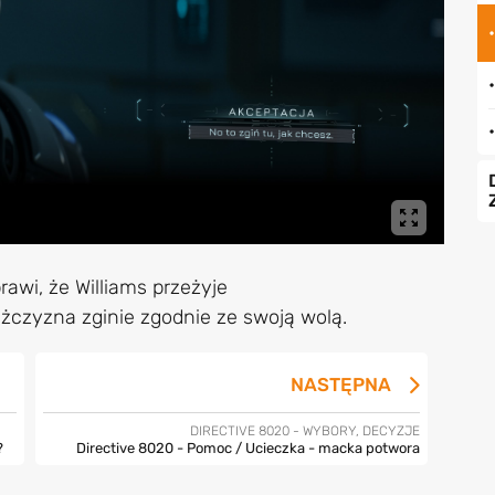
awi, że Williams przeżyje
żczyzna zginie zgodnie ze swoją wolą.
NASTĘPNA
DIRECTIVE 8020 - WYBORY, DECYZJE
?
Directive 8020 - Pomoc / Ucieczka - macka potwora