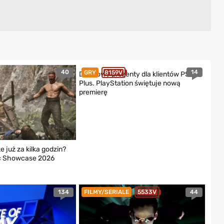
40
14
GRY
8159V
Darmowy prezenty dla klientów PS
Plus. PlayStation świętuje nową
premierę
 już za kilka godzin?
ic Showcase 2026
134
44
FILMY/SERIALE
5533V