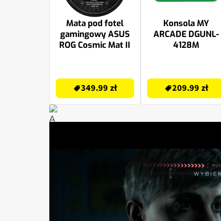
Mata pod fotel
Konsola MY
gamingowy ASUS
ARCADE DGUNL-
ROG Cosmic Mat II
4128M
349.99 zł
209.99 zł
349.99 zł
209.99 zł