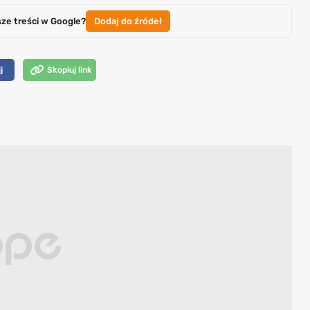
sze treści w Google?
Dodaj do źródeł
j
Skopiuj link