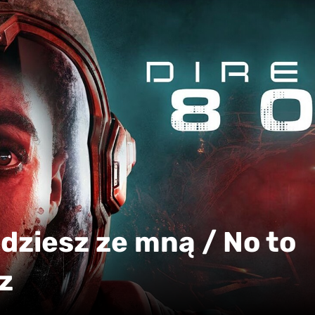
Idziesz ze mną / No to
z