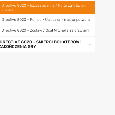
Directive 8020 - Idziesz ze mną / No to zgiń tu, jak
chcesz
Directive 8020 - Pomoc / Ucieczka - macka potwora
Directive 8020 - Zostaw / Ocal Mitchella za drzwiami
DIRECTIVE 8020 - ŚMIERCI BOHATERÓW i
ZAKOŃCZENIA GRY