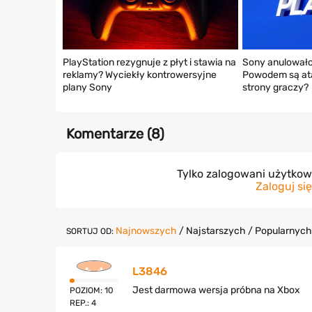
PlayStation rezygnuje z płyt i stawia na
Sony anulowało 
reklamy? Wyciekły kontrowersyjne
Powodem są ata
plany Sony
strony graczy?
Komentarze (
8
)
Tylko zalogowani użytko
Zaloguj się
Najnowszych
/
Najstarszych
/
Popularnych
SORTUJ OD:
L3846
Jest darmowa wersja próbna na Xbox
POZIOM: 10
REP.: 4