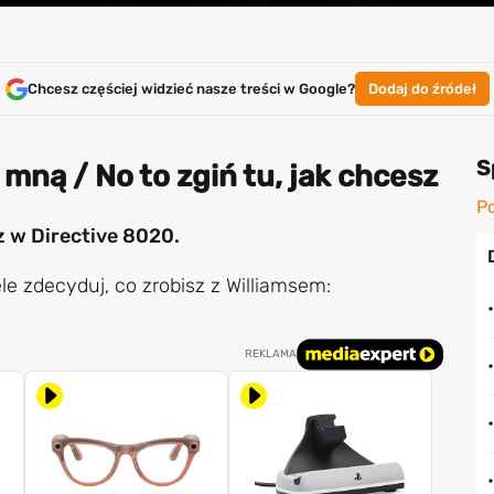
Chcesz częściej widzieć nasze treści w Google?
Dodaj do źródeł
S
 mną / No to zgiń tu, jak chcesz
Po
sz w Directive 8020.
le zdecyduj, co zrobisz z Williamsem:
REKLAMA