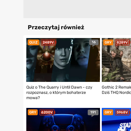
Przeczytaj również
16
QUIZ
2489V
GRY
8289V
Quiz o The Quarry i Until Dawn - czy
Gothic 2 Remake
rozpoznasz, o którym bohaterze
Dziś THQ Nord
mowa?
191
GRY
6200V
GRY
5968V