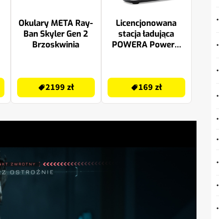
Okulary META Ray-
Licencjonowana
Ban Skyler Gen 2
stacja ładująca
Brzoskwinia
POWERA PowerA
Lumectra do PS
Portal PSPW0358-
2499.99 zł
169 zł
01
2199 zł
169 zł