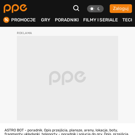
Zaloguj
ierdź
PROMOCJE
GRY
PORADNIKI
FILMY I SERIALE
TECH
ASTRO BOT - poradnik. Opis przejścia, plansze, areny, lokacje, boty,
fragmenty układanki, teleporty - poradnik i solucja do gry. Opis, przejścia,