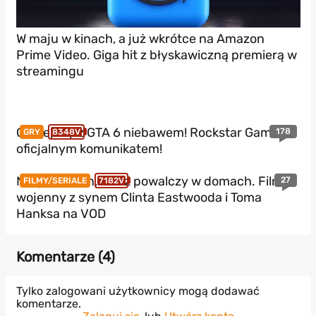
W maju w kinach, a już wkrótce na Amazon
Prime Video. Giga hit z błyskawiczną premierą w
streamingu
Gameplay z GTA 6 niebawem! Rockstar Games z
178
GRY
8348V
oficjalnym komunikatem!
Nie podbił kin, teraz powalczy w domach. Film
27
FILMY/SERIALE
7182V
wojenny z synem Clinta Eastwooda i Toma
Hanksa na VOD
Komentarze (
4
)
Tylko zalogowani użytkownicy mogą dodawać
komentarze.