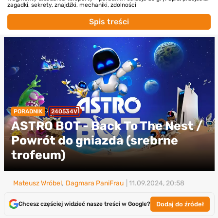
zagadki, sekrety, znajdźki, mechaniki, zdolności
Spis treści
PORADNIK
240534V
ASTRO BOT - Back To The Nest /
Powrót do gniazda (srebrne
trofeum)
Mateusz Wróbel
,
Dagmara PaniFrau
| 11.09.2024, 20:58
Dodaj do źródeł
Chcesz częściej widzieć nasze treści w Google?