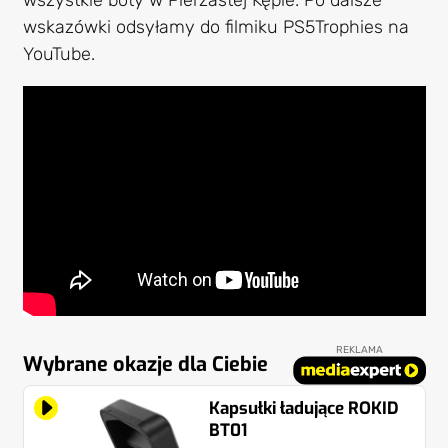
wskazówki odsyłamy do filmiku PS5Trophies na
YouTube.
REKLAMA
Wybrane okazje dla Ciebie
Kapsułki ładujące ROKID
BT01