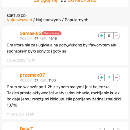
Zaloguj się
lub
Utwórz konto
SORTUJ OD:
Najnowszych
/
Najstarszych
/
Popularnych
Samael82
Zbanowany
0
POZIOM:
47
REP.:
4648
Gra ktora nie zaslugiwala na goty,Wukong byl faworytem ale
sponsorem bylo sony,to i goty sa.
23.06.2025, 10:15
przemax07
9
POZIOM:
37
REP.:
1103
Gram co wieczór po 1-2h z synem małym i jest bajeczka.
Jakieś proste aktywności w stylu dmuchanie, rozbijanie kulek
itd daje jemu, resztę mi kibicuje. Nie pomijamy żadnej znajdźki.
10/10
11.09.2024, 21:50
DeiviT