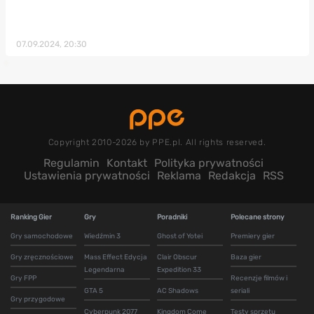
07.09.2024, 20:30
Copyright 2010-2026 by PPE.pl. All rights reserved.
Regulamin
Kontakt
Polityka prywatności
Ustawienia prywatności
Reklama
Redakcja
RSS
Ranking Gier
Gry
Poradniki
Polecane strony
Gry samochodowe
Wiedźmin 3
Ghost of Yotei
Premiery gier
Gry zręcznościowe
Mass Effect Edycja
Clair Obscur
Baza gier
Legendarna
Expedition 33
Gry FPP
Recenzje filmów i
GTA 5
AC Shadows
seriali
Gry przygodowe
Cyberpunk 2077
Kingdom Come
Testy sprzętu