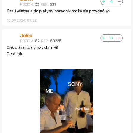
4
POZIOM:
33
REP.:
531
Gra świetna a do platyny poradnik może się przydać 👍
10.09.2024, 09:32
Jolex
8
POZIOM:
82
REP.:
80225
Jak utknę to skorzystam 😅
Jest tak