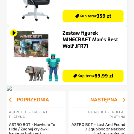
359 zł
Kup teraz
Zestaw figurek
MINECRAFT Man's Best
Wolf JFR71
89.99 zł
Kup teraz
POPRZEDNIA
NASTĘPNA
ASTRO BOT - TROFEA I
ASTRO BOT - TROFEA I
PLATYNA
PLATYNA
ASTRO BOT - Nowhere To
ASTRO BOT - Lost And Found
Hide / Żadnej kryjówki
/ Zgubiono znaleziono
(srebrne trofeum)
(srebrne trofeum)