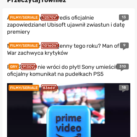
Assassin’s Creed Heredis oficjalnie
13
FILMY/SERIALE
12570V
zapowiedziane! Ubisoft ujawnił zwiastun i datę
premiery
Najlepszy thriller wojenny tego roku? Man of
9
FILMY/SERIALE
10160V
War zachwyca krytyków
PlayStation nie wróci do płyt! Sony umieściło
310
GRY
9130V
oficjalny komunikat na pudełkach PS5
18
FILMY/SERIALE
8366V