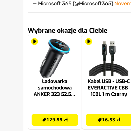
— Microsoft 365 (@Microsoft365)
Novem
Wybrane okazje dla Ciebie
Ładowarka
Kabel USB - USB-C
samochodowa
EVERACTIVE CBB-
ANKER 323 52.5W
1CBL 1 m Czarny
Czarny
139 zł
16.53 zł
129.99 zł
16.53 zł