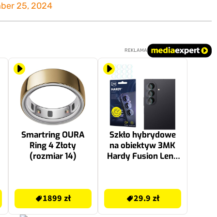
ber 25, 2024
REKLAMA
Smartring OURA
Szkło hybrydowe
Ring 4 Złoty
na obiektyw 3MK
(rozmiar 14)
Hardy Fusion Lens
Protection do
Samsung Galaxy Z
2349 zł
44.99 zł
Fold 8 Ultra (4 szt.)
1899 zł
29.9 zł