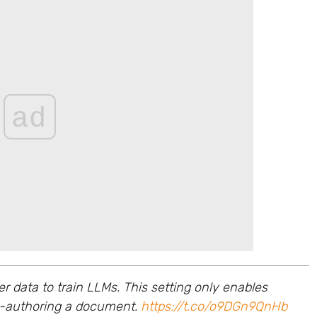
ad
 data to train LLMs. This setting only enables
co-authoring a document.
https://t.co/o9DGn9QnHb