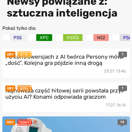
Newsy powiązane z:
sztuczna inteligencja
Pokaż tylko dla:
PS5
XPC
XSX|S
NS2
PS6
1
GRY
371V
Po kontrowersjach z AI twórca Persony mówi
„dość”. Kolejna gra pójdzie inną drogą
23.07, 13:46
1
GRY
825V
Najnowsza część hitowej serii powstała przy
użyciu AI? Konami odpowiada graczom
17.07, 16:16
14
GRY
1226V