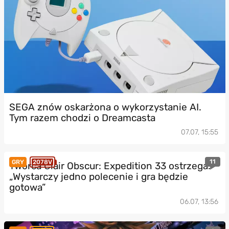
SEGA znów oskarżona o wykorzystanie AI.
Tym razem chodzi o Dreamcasta
07.07, 15:55
11
GRY
2078V
Twórca Clair Obscur: Expedition 33 ostrzega.
„Wystarczy jedno polecenie i gra będzie
gotowa”
06.07, 13:56