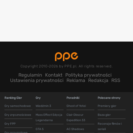
Copyright 2010-2026 by PPE.pl. All rights reserved.
Regulamin
Kontakt
Polityka prywatności
Ustawienia prywatności
Reklama
Redakcja
RSS
Ranking Gier
Gry
Poradniki
Polecane strony
Gry samochodowe
Wiedźmin 3
Ghost of Yotei
Premiery gier
Gry zręcznościowe
Mass Effect Edycja
Clair Obscur
Baza gier
Legendarna
Expedition 33
Gry FPP
Recenzje filmów i
GTA 5
AC Shadows
seriali
Gry przygodowe