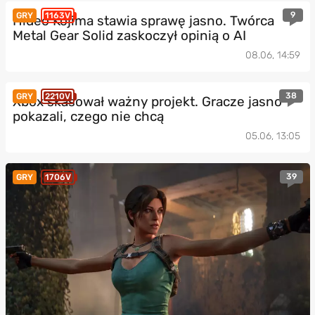
9
GRY
1163V
Hideo Kojima stawia sprawę jasno. Twórca
Metal Gear Solid zaskoczył opinią o AI
08.06, 14:59
38
GRY
2210V
Xbox skasował ważny projekt. Gracze jasno
pokazali, czego nie chcą
05.06, 13:05
39
GRY
1706V