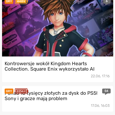
6
GRY
448V
Kontrowersje wokół Kingdom Hearts
Collection. Square Enix wykorzystało AI
22.06, 17:16
54
GRY
2256V
Ponad 10 tysięcy złotych za dysk do PS5!
Sony i gracze mają problem
17.06, 16:03