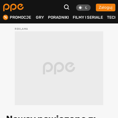
Zaloguj
ierdź
PROMOCJE
GRY
PORADNIKI
FILMY I SERIALE
TECH