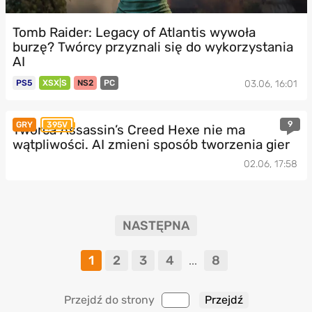
Tomb Raider: Legacy of Atlantis wywoła
burzę? Twórcy przyznali się do wykorzystania
AI
PS5
XSX|S
NS2
PC
03.06, 16:01
9
GRY
395V
Twórca Assassin’s Creed Hexe nie ma
wątpliwości. AI zmieni sposób tworzenia gier
02.06, 17:58
NASTĘPNA
1
2
3
4
8
...
Przejdź do strony