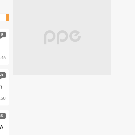
Mobile
18
5:16
58
m
:50
23
 A