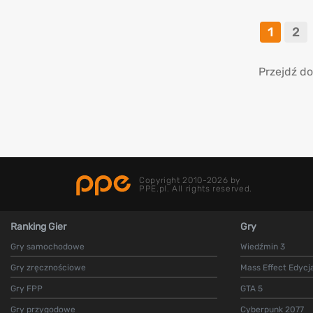
1
2
Przejdź do
Copyright 2010-2026 by
PPE.pl. All rights reserved.
Ranking Gier
Gry
Gry samochodowe
Wiedźmin 3
Gry zręcznościowe
Mass Effect Edycj
Gry FPP
GTA 5
Gry przygodowe
Cyberpunk 2077