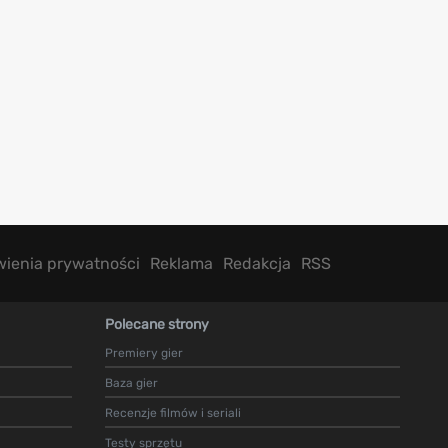
wienia prywatności
Reklama
Redakcja
RSS
Polecane strony
Premiery gier
Baza gier
Recenzje filmów i seriali
Testy sprzętu