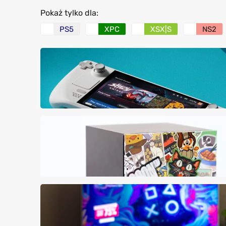
Pokaż tylko dla:
PS5
XPC
XSX|S
NS2