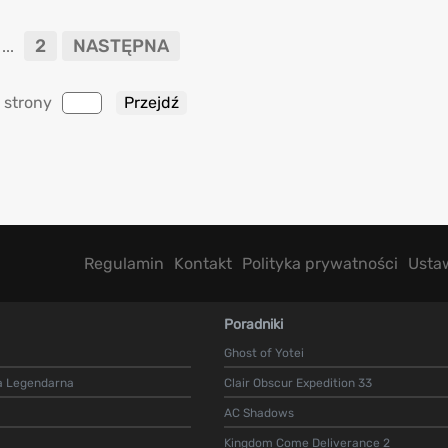
2
NASTĘPNA
...
 strony
Regulamin
Kontakt
Polityka prywatności
Usta
Poradniki
Ghost of Yotei
a Legendarna
Clair Obscur Expedition 33
AC Shadows
Kingdom Come Deliverance 2