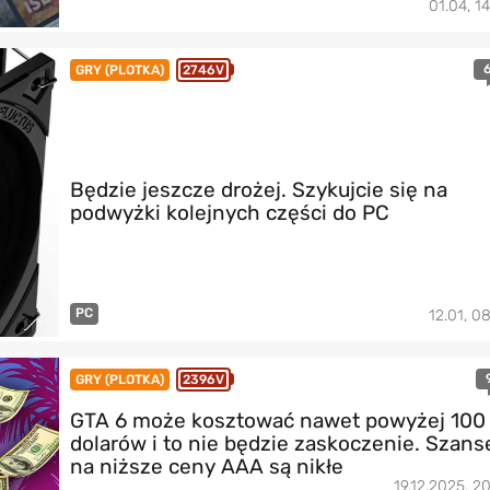
01.04, 14
GRY (PLOTKA)
2746V
Będzie jeszcze drożej. Szykujcie się na
podwyżki kolejnych części do PC
PC
12.01, 08
GRY (PLOTKA)
2396V
GTA 6 może kosztować nawet powyżej 100
dolarów i to nie będzie zaskoczenie. Szans
na niższe ceny AAA są nikłe
19.12.2025, 20