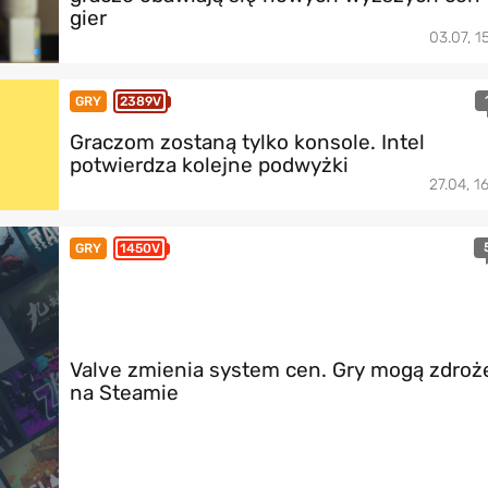
gier
03.07, 1
GRY
2389V
Graczom zostaną tylko konsole. Intel
potwierdza kolejne podwyżki
27.04, 1
GRY
1450V
Valve zmienia system cen. Gry mogą zdroż
na Steamie