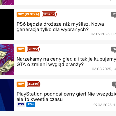
2
GRY (PLOTKA)
12870V
PS6 będzie droższe niż myślisz. Nowa
generacja tylko dla wybranych?
06.09.2025, 09
1
GRY
2572V
Narzekamy na ceny gier, a i tak je kupujemy
GTA 6 zmieni wygląd branży?
06.08.2025, 14
GRY
4941V
PlayStation podnosi ceny gier! Nie wszędzi
ale to kwestia czasu
PS5
PS4
29.06.2025, 11