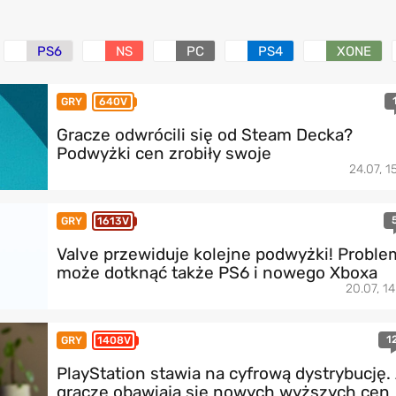
PS6
NS
PC
PS4
XONE
GRY
640V
Gracze odwrócili się od Steam Decka?
Podwyżki cen zrobiły swoje
24.07, 1
GRY
1613V
Valve przewiduje kolejne podwyżki! Proble
może dotknąć także PS6 i nowego Xboxa
20.07, 14
1
GRY
1408V
PlayStation stawia na cyfrową dystrybucję.
gracze obawiają się nowych wyższych cen