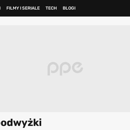
I
FILMY I SERIALE
TECH
BLOGI
podwyżki