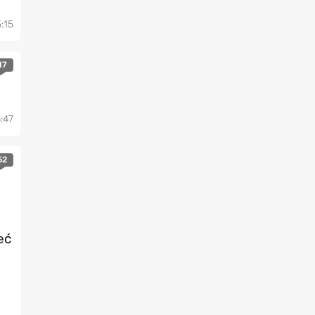
5:15
17
6:47
52
eć