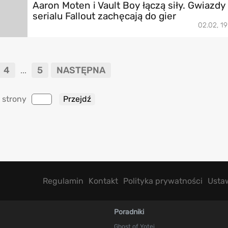
Aaron Moten i Vault Boy łączą siły. Gwiazdy
serialu Fallout zachęcają do gier
02.02, 19
4
5
NASTĘPNA
...
 strony
Regulamin
Kontakt
Polityka prywatności
Usta
Poradniki
Ghost of Yotei