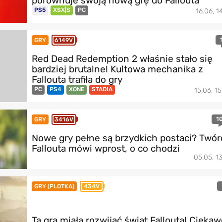
porównuje swoją nową grę do Fallouta
PS5
XSX|S
PC
16.06, 1
GRY
6149V
Red Dead Redemption 2 właśnie stało się
bardziej brutalne! Kultowa mechanika z
Fallouta trafiła do gry
PC
PS4
XONE
STADIA
15.06, 15
1
GRY
3416V
Nowe gry pełne są brzydkich postaci? Twór
Fallouta mówi wprost, o co chodzi
05.05, 13
GRY (PLOTKA)
434V
Ta gra miała rozwijać świat Fallouta! Cieka