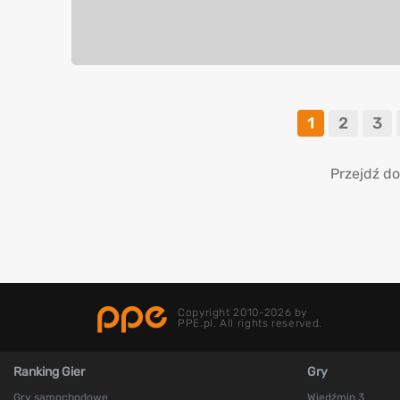
1
2
3
Przejdź do
Copyright 2010-2026 by
PPE.pl. All rights reserved.
Ranking Gier
Gry
Gry samochodowe
Wiedźmin 3