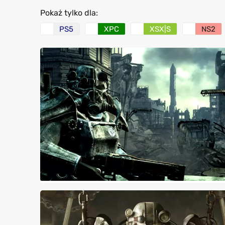
Pokaż tylko dla:
PS5
XPC
XSX|S
NS2