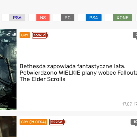
PS6
NS
PC
PS4
XONE
GRY
1696V
Bethesda zapowiada fantastyczne lata.
Potwierdzono WIELKIE plany wobec Fallouta
The Elder Scrolls
17.07, 1
1
GRY (PLOTKA)
2225V