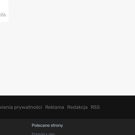
:06
wienia prywatności
Reklama
Redakcja
RSS
Polecane strony
Premiery gier