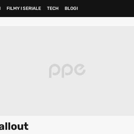
I
FILMY I SERIALE
TECH
BLOGI
allout