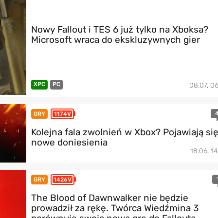
Nowy Fallout i TES 6 już tylko na Xboksa?
Microsoft wraca do ekskluzywnych gier
XPC
PC
08.07, 06
GRY
1174V
Kolejna fala zwolnień w Xbox? Pojawiają si
nowe doniesienia
18.06, 14
GRY
1426V
The Blood of Dawnwalker nie będzie
prowadził za rękę. Twórca Wiedźmina 3