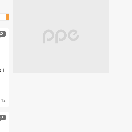
Mobile
20
 i
7:12
00