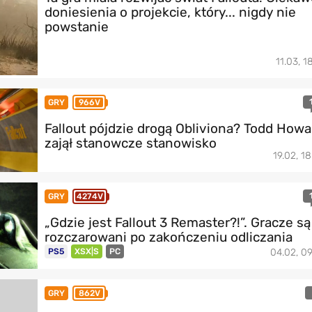
doniesienia o projekcie, który... nigdy nie
powstanie
11.03, 1
GRY
966V
Fallout pójdzie drogą Obliviona? Todd Howa
zajął stanowcze stanowisko
19.02, 18
GRY
4274V
„Gdzie jest Fallout 3 Remaster?!”. Gracze są
rozczarowani po zakończeniu odliczania
PS5
XSX|S
PC
04.02, 09
GRY
862V