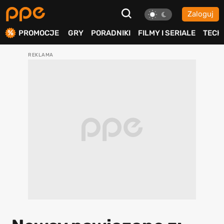
Zaloguj
ierdź
PROMOCJE
GRY
PORADNIKI
FILMY I SERIALE
TECH