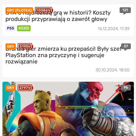
121
GRY (PLOTKA)
13586V
GTA 6 najdroższą grą w historii? Koszty
produkcji przyprawiają o zawrót głowy
PS5
XSX|S
16.12.2024, 17:39
57
GRY
3195V
Branża gier zmierza ku przepaści! Były szef
PlayStation zna przyczynę i sugeruje
rozwiązanie
30.10.2024, 18:50
96
GRY
2797V