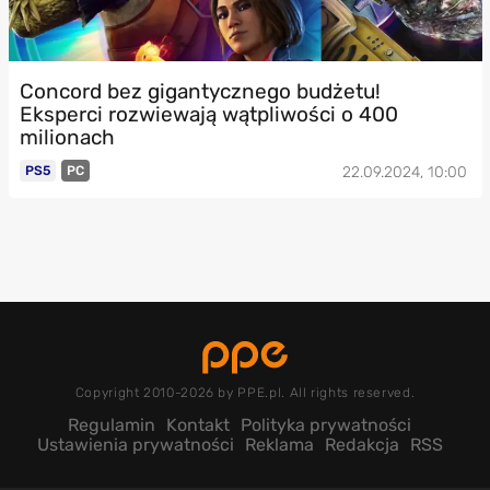
Concord bez gigantycznego budżetu!
Eksperci rozwiewają wątpliwości o 400
milionach
PS5
PC
22.09.2024, 10:00
Copyright 2010-2026 by PPE.pl. All rights reserved.
Regulamin
Kontakt
Polityka prywatności
Ustawienia prywatności
Reklama
Redakcja
RSS