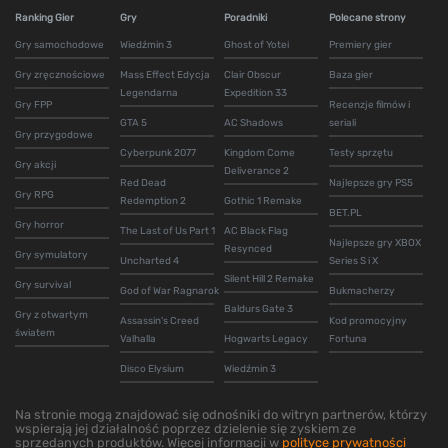
Ranking Gier
Gry
Poradniki
Polecane strony
Gry samochodowe
Wiedźmin 3
Ghost of Yotei
Premiery gier
Gry zręcznościowe
Mass Effect Edycja
Clair Obscur
Baza gier
Legendarna
Expedition 33
Gry FPP
Recenzje filmów i
GTA 5
AC Shadows
seriali
Gry przygodowe
Cyberpunk 2077
Kingdom Come
Testy sprzętu
Gry akcji
Deliverance 2
Red Dead
Najlepsze gry PS5
Gry RPG
Redemption 2
Gothic 1 Remake
BET.PL
Gry horror
The Last of Us Part 1
AC Black Flag
Najlepsze gry XBOX
Resynced
Gry symulatory
Uncharted 4
Series S i X
Silent Hill 2 Remake
Gry survival
God of War Ragnarok
Bukmacherzy
Baldurs Gate 3
Gry z otwartym
Assassin's Creed
Kod promocyjny
światem
Valhalla
Hogwarts Legacy
Fortuna
Disco Elysium
Wiedźmin 3
Na stronie mogą znajdować się odnośniki do witryn partnerów, którzy
wspierają jej działalność poprzez dzielenie się zyskiem ze
sprzedanych produktów. Więcej informacji w
polityce prywatności