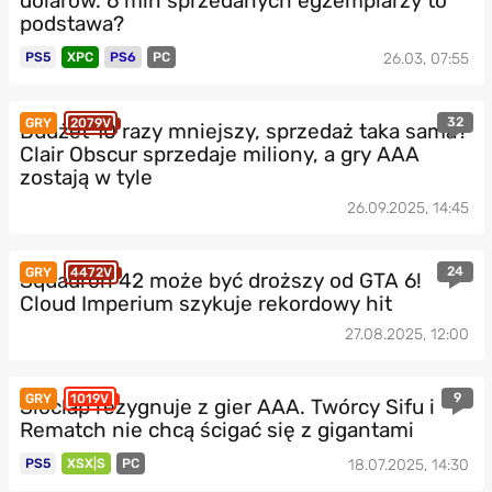
dolarów. 6 mln sprzedanych egzemplarzy to
podstawa?
PS5
XPC
PS6
PC
26.03, 07:55
32
GRY
2079V
Budżet 10 razy mniejszy, sprzedaż taka sama?
Clair Obscur sprzedaje miliony, a gry AAA
zostają w tyle
26.09.2025, 14:45
24
GRY
4472V
Squadron 42 może być droższy od GTA 6!
Cloud Imperium szykuje rekordowy hit
27.08.2025, 12:00
9
GRY
1019V
Sloclap rezygnuje z gier AAA. Twórcy Sifu i
Rematch nie chcą ścigać się z gigantami
PS5
XSX|S
PC
18.07.2025, 14:30