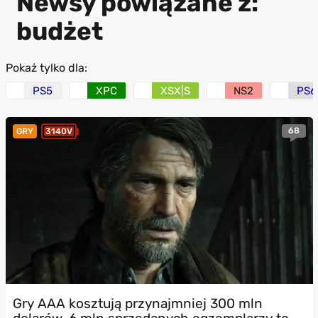
Newsy powiązane z:
budżet
Pokaż tylko dla:
PS5
XPC
XSX|S
NS2
PS6
68
GRY
3140V
Gry AAA kosztują przynajmniej 300 mln