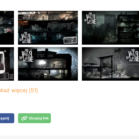
każ więcej (51)
ępnij
Skopiuj link