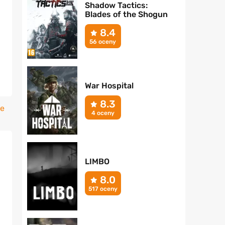
Shadow Tactics:
Blades of the Shogun
8.4
56 oceny
War Hospital
8.3
je
4 oceny
LIMBO
8.0
517 oceny