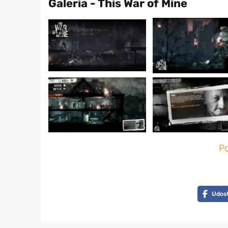
Galeria - This War of Mine
Po
Udost