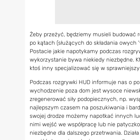
Żeby przeżyć, będziemy musieli budować r
po kątach (służących do składania owych '
Postacie jakie napotykamy podczas rozgrywk
wykorzystanie bywa niekiedy niezbędne. K
ktoś inny specjalizować się w sprawniejs
Podczas rozgrywki HUD informuje nas o por
wychodzenie poza dom jest wysoce niewsk
zregenerować siły podopiecznych, np. wysp
najlepszym czasem na poszukiwania i bardzo
swojej drodze możemy napotkać innych lu
nimi wejść we współpracę lub nie patyczko
niezbędne dla dalszego przetrwania. Działa