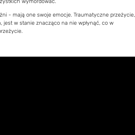
wszystkich wymordować.
różni - mają one swoje emocje. Traumatyczne przeżycie,
, jest w stanie znacząco na nie wpłynąć, co w
rzeżycie.