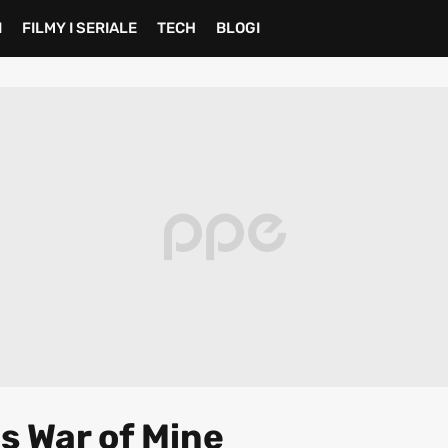
I
FILMY I SERIALE
TECH
BLOGI
s War of Mine