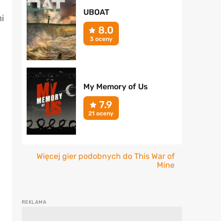
UBOAT
i
8.0
3 oceny
My Memory of Us
7.9
21 oceny
Więcej gier podobnych do This War of
Mine