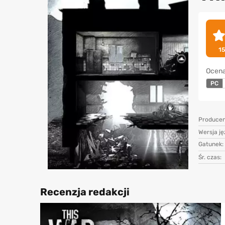
1
Ocena
PC
Producen
Wersja j
Gatunek:
Śr. czas:
Recenzja redakcji