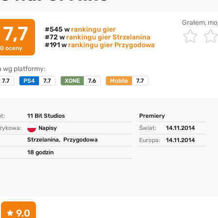
Grałem, mo
7,7
#545 w
rankingu gier
#72 w
rankingu gier Strzelanina
#191 w
rankingu gier Przygodowa
50
oceny
 wg platformy:
7.7
PS4
7.7
XONE
7.6
Mobile
7.7
t:
11 Bit Studios
Premiery
ęzykowa:
Napisy
Świat:
14.11.2014
Strzelanina,
Przygodowa
Europa:
14.11.2014
18 godzin
9.0