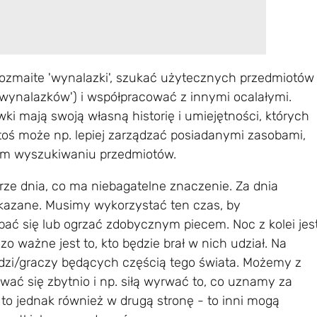
ozmaite 'wynalazki', szukać użytecznych przedmiotów
wynalazków') i współpracować z innymi ocalałymi.
i mają swoją własną historię i umiejętności, których
toś może np. lepiej zarządzać posiadanymi zasobami,
zym wyszukiwaniu przedmiotów.
ze dnia, co ma niebagatelne znaczenie. Za dnia
azane. Musimy wykorzystać ten czas, by
ać się lub ogrzać zdobycznym piecem. Noc z kolei jes
 ważne jest to, kto będzie brał w nich udział. Na
dzi/graczy będących częścią tego świata. Możemy z
wać się zbytnio i np. siłą wyrwać to, co uznamy za
 to jednak również w drugą stronę - to inni mogą