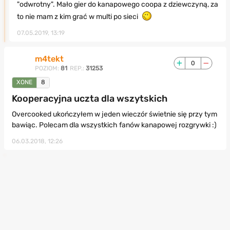
"odwrotny". Mało gier do kanapowego coopa z dziewczyną, za
to nie mam z kim grać w multi po sieci
07.05.2019, 13:19
m4tekt
0
POZIOM:
81
REP.:
31253
XONE
8
Kooperacyjna uczta dla wszytskich
Overcooked ukończyłem w jeden wieczór świetnie się przy tym
bawiąc. Polecam dla wszystkich fanów kanapowej rozgrywki :)
06.03.2018, 12:26