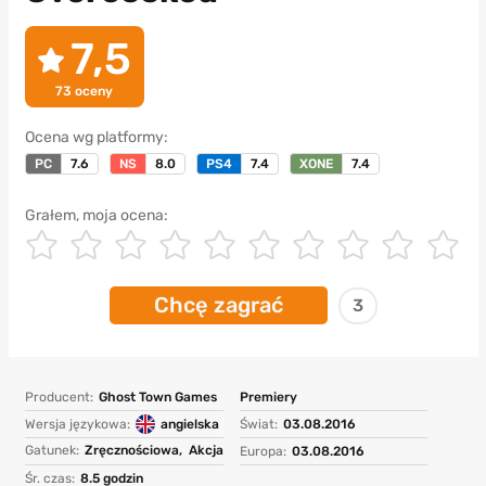
7,5
73
oceny
Ocena wg platformy:
PC
7.6
NS
8.0
PS4
7.4
XONE
7.4
Grałem, moja ocena:
Chcę zagrać
3
Producent:
Ghost Town Games
Premiery
Wersja językowa:
angielska
Świat:
03.08.2016
Gatunek:
Zręcznościowa,
Akcja
Europa:
03.08.2016
Śr. czas:
8.5 godzin