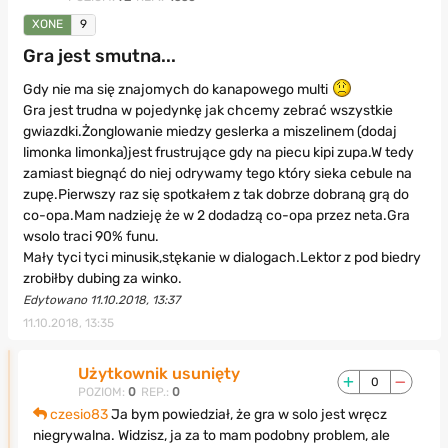
XONE
9
Gra jest smutna...
Gdy nie ma się znajomych do kanapowego multi
Gra jest trudna w pojedynkę jak chcemy zebrać wszystkie
gwiazdki.Żonglowanie miedzy geslerka a miszelinem (dodaj
limonka limonka)jest frustrujące gdy na piecu kipi zupa.W tedy
zamiast biegnąć do niej odrywamy tego który sieka cebule na
zupę.Pierwszy raz się spotkałem z tak dobrze dobraną grą do
co-opa.Mam nadzieję że w 2 dodadzą co-opa przez neta.Gra
wsolo traci 90% funu.
Mały tyci tyci minusik,stękanie w dialogach.Lektor z pod biedry
zrobiłby dubing za winko.
Edytowano 11.10.2018, 13:37
11.10.2018, 13:35
Użytkownik usunięty
0
POZIOM:
0
REP.:
0
czesio83
Ja bym powiedział, że gra w solo jest wręcz
niegrywalna. Widzisz, ja za to mam podobny problem, ale