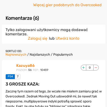
Więcej gier podobnych do Overcooked
Komentarze (
6
)
Tylko zalogowani użytkownicy mogą dodawać
komentarze.
Zaloguj się
lub
Utwórz konto
SORTUJ OD:
Najnowszych
/
Najstarszych
/
Popularnych
Kazuya86
0
POZIOM:
56
REP.:
10459
PS4
7
3 GROSZE KAZA:
Zacznę tym razem od tego, że wcale nie miałem zamiaru grać w
Overcooked!. Jednak Moving Out udowodnił mi, że nawet tak
niepozorne, multiplayerowe indyki potrafią sprawić sporo
frajdy. Fakt, że oba tytuły są "bliźniacze" zdradzają takie