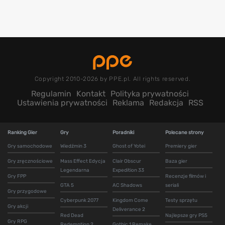
Copyright 2010-2026 by PPE.pl. All rights reserved.
Regulamin
Kontakt
Polityka prywatności
Ustawienia prywatności
Reklama
Redakcja
RSS
Ranking Gier
Gry
Poradniki
Polecane strony
Gry samochodowe
Wiedźmin 3
Ghost of Yotei
Premiery gier
Gry zręcznościowe
Mass Effect Edycja
Clair Obscur
Baza gier
Legendarna
Expedition 33
Gry FPP
Recenzje filmów i
GTA 5
AC Shadows
seriali
Gry przygodowe
Cyberpunk 2077
Kingdom Come
Testy sprzętu
Gry akcji
Deliverance 2
Red Dead
Najlepsze gry PS5
Gry RPG
Redemption 2
Gothic 1 Remake