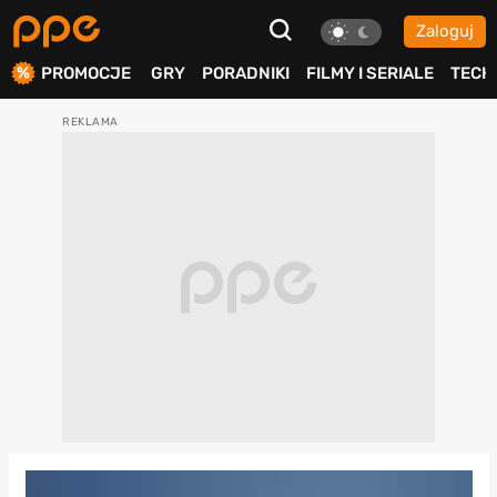
Zaloguj
ierdź
PROMOCJE
GRY
PORADNIKI
FILMY I SERIALE
TECH