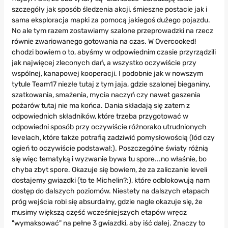
szczegóły jak sposób śledzenia akcji, śmieszne postacie jak i
sama eksploracja mapki za pomocą jakiegoś dużego pojazdu.
No ale tym razem zostawiamy szalone przeprowadzki na rzecz
równie zwariowanego gotowania na czas. W Overcooked!
chodzi bowiem o to, abyśmy w odpowiednim czasie przyrządzili
jak najwięcej zleconych dań, a wszystko oczywiście przy
wspólnej, kanapowej kooperacji. I podobnie jak w nowszym
tytule Team17 niezłe tutaj z tym jaja, gdzie szalonej bieganiny,
szatkowania, smażenia, mycia naczyń czy nawet gaszenia
pożarów tutaj nie ma końca. Dania składają się zatem z
odpowiednich składników, które trzeba przygotować w
odpowiedni sposób przy oczywiście różnorako utrudnionych
levelach, które także potrafią zadziwić pomysłowością (lód czy
ogień to oczywiście podstawa!:). Poszczególne światy różnią
się więc tematyką i wyzwanie bywa tu spore...no właśnie, bo
chyba zbyt spore. Okazuje się bowiem, że za zaliczanie leveli
dostajemy gwiazdki (to te Michelin?:), które odblokowują nam
dostęp do dalszych poziomów. Niestety na dalszych etapach
próg wejścia robi się absurdalny, gdzie nagle okazuje się, że
musimy większą część wcześniejszych etapów wręcz
"wymaksować" na pełne 3 gwiazdki, aby iść dalej. Znaczy to