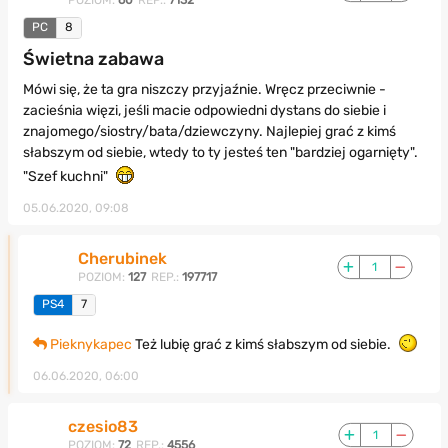
POZIOM:
60
REP.:
7132
PC
8
Świetna zabawa
Mówi się, że ta gra niszczy przyjaźnie. Wręcz przeciwnie -
zacieśnia więzi, jeśli macie odpowiedni dystans do siebie i
znajomego/siostry/bata/dziewczyny. Najlepiej grać z kimś
słabszym od siebie, wtedy to ty jesteś ten "bardziej ogarnięty".
"Szef kuchni"
05.06.2020, 09:08
Cherubinek
1
POZIOM:
127
REP.:
197717
PS4
7
Pieknykapec
Też lubię grać z kimś słabszym od siebie.
06.06.2020, 06:00
czesio83
1
POZIOM:
72
REP.:
4556