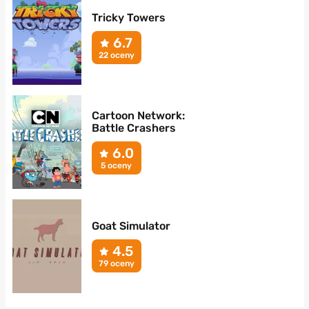
Tricky Towers
6.7
22 oceny
Cartoon Network:
Battle Crashers
6.0
5 oceny
Goat Simulator
4.5
79 oceny