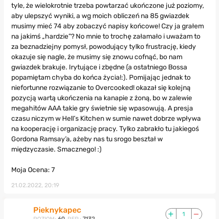
tyle, że wielokrotnie trzeba powtarzać ukończone już poziomy,
aby ulepszyć wyniki, a wg moich obliczeń na 85 gwiazdek
musimy mieć 74 aby zobaczyć napisy końcowe! Czy ja grałem
na jakimś „hardzie”? No mnie to trochę załamało i uważam to
za beznadziejny pomysł, powodujący tylko frustrację, kiedy
okazuje się nagle, że musimy się znowu cofnąć, bo nam
gwiazdek brakuje. Irytujące i zbędne (a ostatniego Bossa
popamiętam chyba do końca życia!:). Pomijając jednak to
niefortunne rozwiązanie to Overcooked! okazał się kolejną
pozycją wartą ukończenia na kanapie z żoną, bo w zalewie
megahitów AAA takie gry świetnie się wpasowują. A presja
czasu niczym w Hell’s Kitchen w sumie nawet dobrze wpływa
na kooperację i organizację pracy. Tylko zabrakło tu jakiegoś
Gordona Ramsay’a, ażeby nas tu srogo beształ w
międzyczasie. Smacznego! :)
Moja Ocena: 7
21.02.2022, 20:19
Pieknykapec
1