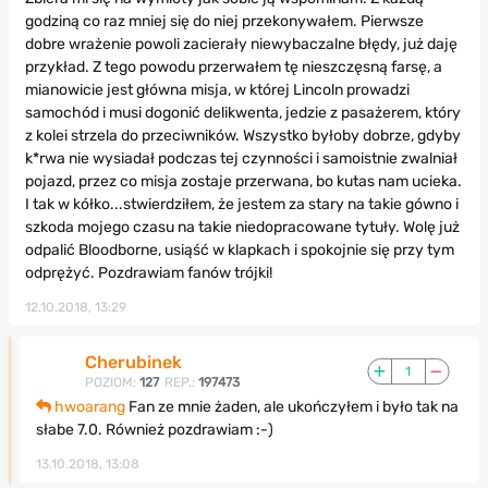
godziną co raz mniej się do niej przekonywałem. Pierwsze
dobre wrażenie powoli zacierały niewybaczalne błędy, już daję
przykład. Z tego powodu przerwałem tę nieszczęsną farsę, a
mianowicie jest główna misja, w której Lincoln prowadzi
samochód i musi dogonić delikwenta, jedzie z pasażerem, który
z kolei strzela do przeciwników. Wszystko byłoby dobrze, gdyby
k*rwa nie wysiadał podczas tej czynności i samoistnie zwalniał
pojazd, przez co misja zostaje przerwana, bo kutas nam ucieka.
I tak w kółko...stwierdziłem, że jestem za stary na takie gówno i
szkoda mojego czasu na takie niedopracowane tytuły. Wolę już
odpalić Bloodborne, usiąść w klapkach i spokojnie się przy tym
odprężyć. Pozdrawiam fanów trójki!
12.10.2018, 13:29
Cherubinek
1
POZIOM:
127
REP.:
197473
hwoarang
Fan ze mnie żaden, ale ukończyłem i było tak na
słabe 7.0. Również pozdrawiam :-)
13.10.2018, 13:08