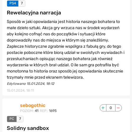
PS4
7
Rewelacyjna narracja
Sposób w jaki opowiadania jest historia naszego bohatera to
małe dzieło sztuki. Akcja gry wrzuca nas w środek wydarzeń
aby kolejno cofnąć nas do początków i sytuacji które
doprowadziły nas do miejsca w którym się znaleźliśmy.
Zaplecze historyczne zgrabnie współgra z fabułą gry, do tego
postacie poboczne które biorą udział w swoistych wywiadach i
przesłuchaniach opisując naszego bohatera jak również
wydarzenia w których brał udział. O ile sam gra potrafiła być
monotonna to historia oraz sposób jej opowiadania skutecznie
trzymały mnie przed ekranem telewizora.
Edytowano 15.01.2024, 18:12
15.01.2024, 18:11
sebogothic
0
POZIOM:
41
REP.:
1695
PC
7
Solidny sandbox