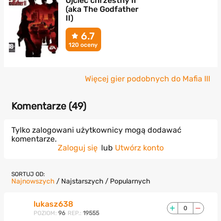
Ojciec chrzestny II
(aka The Godfather
II)
6.7
120 oceny
Więcej gier podobnych do Mafia III
Komentarze (
49
)
Tylko zalogowani użytkownicy mogą dodawać
komentarze.
Zaloguj się
lub
Utwórz konto
SORTUJ OD:
Najnowszych
/
Najstarszych
/
Popularnych
lukasz638
0
POZIOM:
96
REP.:
19555