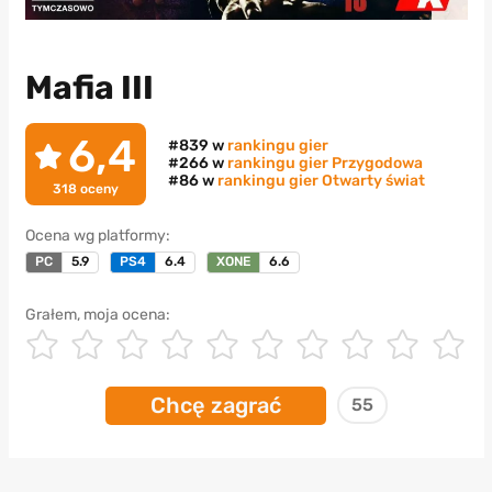
Mafia III
6,4
#839 w
rankingu gier
#266 w
rankingu gier Przygodowa
#86 w
rankingu gier Otwarty świat
318
oceny
Ocena wg platformy:
PC
5.9
PS4
6.4
XONE
6.6
Grałem, moja ocena:
Chcę zagrać
55