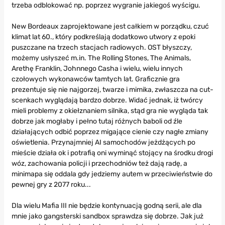
trzeba odblokować np. poprzez wygranie jakiegoś wyścigu.
New Bordeaux zaprojektowane jest całkiem w porządku, czuć
klimat lat 60., który podkreślają dodatkowo utwory z epoki
puszczane na trzech stacjach radiowych. OST błyszczy,
możemy usłyszeć m.in. The Rolling Stones, The Animals,
Arethę Franklin, Johnnego Casha i wielu, wielu innych
czołowych wykonawców tamtych lat. Graficznie gra
prezentuje się nie najgorzej, twarze i mimika, zwłaszcza na cut-
scenkach wyglądają bardzo dobrze. Widać jednak, iż twórcy
mieli problemy z okiełznaniem silnika, stąd gra nie wygląda tak
dobrze jak mogłaby i pełno tutaj różnych baboli od źle
działających odbić poprzez migające cienie czy nagłe zmiany
oświetlenia. Przynajmniej AI samochodów jeżdżących po
mieście działa ok i potrafią oni wyminąć stojący na środku drogi
wóz, zachowania policji i przechodniów też dają radę, a
minimapa się oddala gdy jedziemy autem w przeciwieństwie do
pewnej gry z 2077 roku...
Dla wielu Mafia III nie będzie kontynuacją godną serii, ale dla
mnie jako gangsterski sandbox sprawdza się dobrze. Jak już