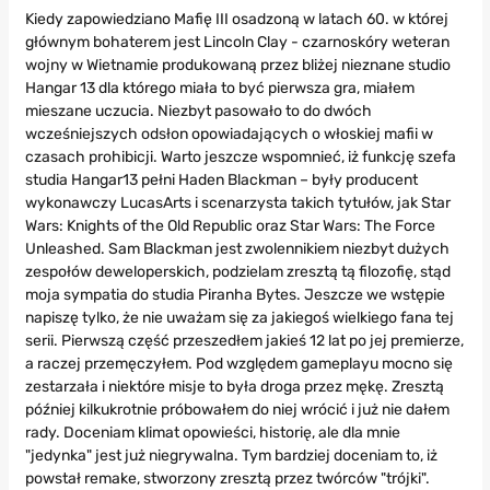
Kiedy zapowiedziano Mafię III osadzoną w latach 60. w której
głównym bohaterem jest Lincoln Clay - czarnoskóry weteran
wojny w Wietnamie produkowaną przez bliżej nieznane studio
Hangar 13 dla którego miała to być pierwsza gra, miałem
mieszane uczucia. Niezbyt pasowało to do dwóch
wcześniejszych odsłon opowiadających o włoskiej mafii w
czasach prohibicji. Warto jeszcze wspomnieć, iż funkcję szefa
studia Hangar13 pełni Haden Blackman – były producent
wykonawczy LucasArts i scenarzysta takich tytułów, jak Star
Wars: Knights of the Old Republic oraz Star Wars: The Force
Unleashed. Sam Blackman jest zwolennikiem niezbyt dużych
zespołów deweloperskich, podzielam zresztą tą filozofię, stąd
moja sympatia do studia Piranha Bytes. Jeszcze we wstępie
napiszę tylko, że nie uważam się za jakiegoś wielkiego fana tej
serii. Pierwszą część przeszedłem jakieś 12 lat po jej premierze,
a raczej przemęczyłem. Pod względem gameplayu mocno się
zestarzała i niektóre misje to była droga przez mękę. Zresztą
później kilkukrotnie próbowałem do niej wrócić i już nie dałem
rady. Doceniam klimat opowieści, historię, ale dla mnie
"jedynka" jest już niegrywalna. Tym bardziej doceniam to, iż
powstał remake, stworzony zresztą przez twórców "trójki".