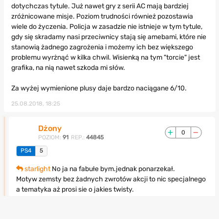
dotychczas tytule. Już nawet gry z serii AC mają bardziej
zróżnicowane misje. Poziom trudności również pozostawia
wiele do życzenia. Policja w zasadzie nie istnieje w tym tytule,
gdy się skradamy nasi przeciwnicy stają się amebami, które nie
stanowią żadnego zagrożenia i możemy ich bez większego
problemu wyrżnąć w kilka chwil. Wisienką na tym "torcie" jest
grafika, na nią nawet szkoda mi słów.
Za wyżej wymienione plusy daje bardzo naciągane 6/10.
25.08.2018, 18:25
Dżony
0
POZIOM:
91
REP.:
44845
PS4
5
starlight
No ja na fabułe bym.jednak ponarzekał.
Motyw zemsty bez żadnych zwrotów akcji to nic specjalnego
a tematyka aż prosi sie o jakies twisty.
W zasadzie na plus zaliczyłbym muzyczke oraz pierwszą
godzine gry która
niestety
zacheca do dalszego grania a im