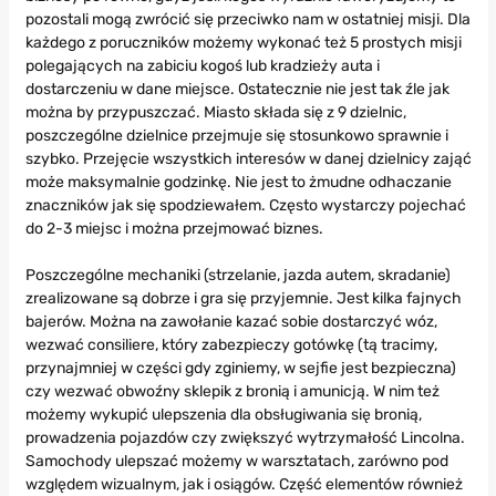
pozostali mogą zwrócić się przeciwko nam w ostatniej misji. Dla
każdego z poruczników możemy wykonać też 5 prostych misji
polegających na zabiciu kogoś lub kradzieży auta i
dostarczeniu w dane miejsce. Ostatecznie nie jest tak źle jak
można by przypuszczać. Miasto składa się z 9 dzielnic,
poszczególne dzielnice przejmuje się stosunkowo sprawnie i
szybko. Przejęcie wszystkich interesów w danej dzielnicy zająć
może maksymalnie godzinkę. Nie jest to żmudne odhaczanie
znaczników jak się spodziewałem. Często wystarczy pojechać
do 2-3 miejsc i można przejmować biznes.
Poszczególne mechaniki (strzelanie, jazda autem, skradanie)
zrealizowane są dobrze i gra się przyjemnie. Jest kilka fajnych
bajerów. Można na zawołanie kazać sobie dostarczyć wóz,
wezwać consiliere, który zabezpieczy gotówkę (tą tracimy,
przynajmniej w części gdy zginiemy, w sejfie jest bezpieczna)
czy wezwać obwoźny sklepik z bronią i amunicją. W nim też
możemy wykupić ulepszenia dla obsługiwania się bronią,
prowadzenia pojazdów czy zwiększyć wytrzymałość Lincolna.
Samochody ulepszać możemy w warsztatach, zarówno pod
względem wizualnym, jak i osiągów. Część elementów również