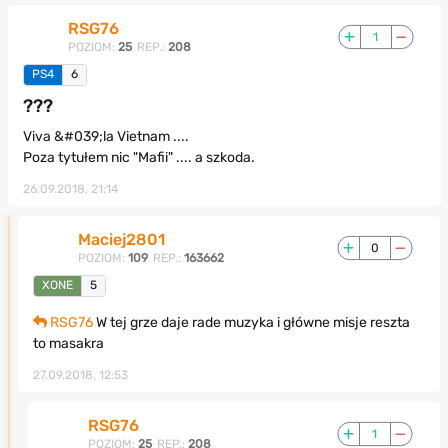
RSG76
1
POZIOM:
25
REP.:
208
PS4
6
???
Viva &#039;la Vietnam ....
Poza tytułem nic "Mafii" .... a szkoda.
26.09.2018, 21:14
Maciej2801
0
POZIOM:
109
REP.:
163662
XONE
5
RSG76
W tej grze daje rade muzyka i główne misje reszta
to masakra
27.09.2018, 12:53
RSG76
1
POZIOM:
25
REP.:
208