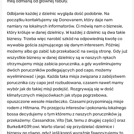
miłą odmianą od głównej fabuły.
Odbijanie każdej z dzielnic wygląda dość podobnie. Na
początku kontaktujemy się Donovanem, który daje nam
namiary na lokalnych informatorów. Ci mówią nam o biznesie,
który króluje w danej dzielnicy. W każdej z dzielnic są dwa takie
biznesy. Trzeba więc narobić szkód na odpowiednią kwotę co
wywabia gościa zajmującego się danym interesem. Później
możemy albo go zabić lub przekabacić na swoją stronę. Gdy już
wszystkie biznesy w danej dzielnicy są w naszych rękach
otrzymujemy misję zabicia porucznika, a gdy wyeliminujemy
dwóch poruczników podlegających pod capo, możemy
wyeliminować i jego. Każda taka misja związana z zabójstwem
porucznika czy capo jest rozbudowana, czasem nawet mamy
wybór jak do takiej misji podejść. Rozgrywają się w dość
klimatycznych miejscówkach jak stypa pogrzebowa,
opuszczone wesołe miasteczko. Czasami przypominają misje
rodem z Hitmana. Po przejęciu interesów i pokonaniu lokalnego
bossa decydujemy o tym któremu z naszych poruczników ją
przekażemy: Cassandrze, Vito (tak, temu z drugiej części) oraz
Burke&#039;owi. Warto starać się przydzielać dzielnice i
biznesy po równo, gdyż jeśli kogoś wyraźnie faworyzujemy to