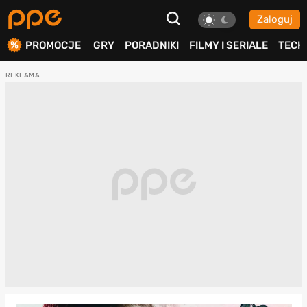
Zaloguj
ierdź
PROMOCJE
GRY
PORADNIKI
FILMY I SERIALE
TECH