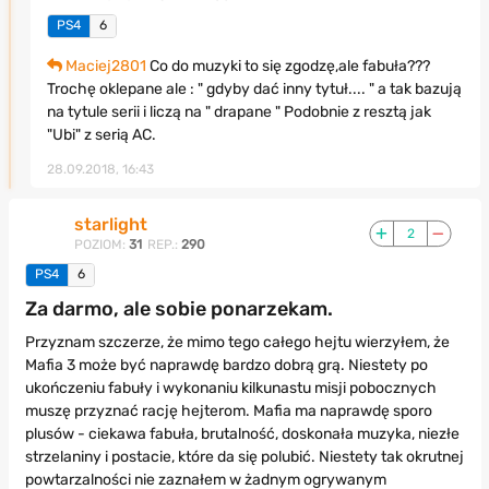
PS4
6
Maciej2801
Co do muzyki to się zgodzę,ale fabuła???
Trochę oklepane ale : " gdyby dać inny tytuł.... " a tak bazują
na tytule serii i liczą na " drapane " Podobnie z resztą jak
"Ubi" z serią AC.
28.09.2018, 16:43
starlight
2
POZIOM:
31
REP.:
290
PS4
6
Za darmo, ale sobie ponarzekam.
Przyznam szczerze, że mimo tego całego hejtu wierzyłem, że
Mafia 3 może być naprawdę bardzo dobrą grą. Niestety po
ukończeniu fabuły i wykonaniu kilkunastu misji pobocznych
muszę przyznać rację hejterom. Mafia ma naprawdę sporo
plusów - ciekawa fabuła, brutalność, doskonała muzyka, niezłe
strzelaniny i postacie, które da się polubić. Niestety tak okrutnej
powtarzalności nie zaznałem w żadnym ogrywanym