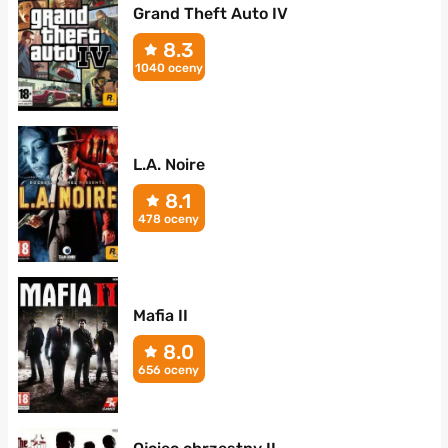
Grand Theft Auto IV
8.3
1040 oceny
L.A. Noire
8.1
478 oceny
Mafia II
8.0
656 oceny