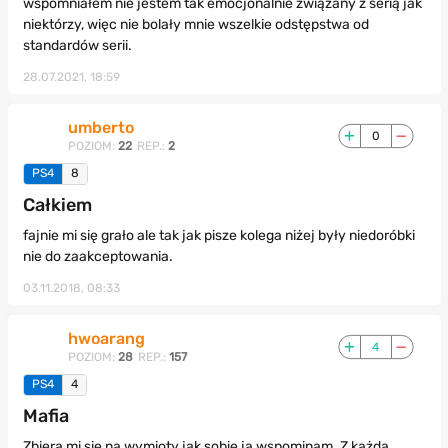
wspomniałem nie jestem tak emocjonalnie związany z serią jak
niektórzy, więc nie bolały mnie wszelkie odstępstwa od
standardów serii.
28.07.2021, 18:59
umberto
0
POZIOM:
22
REP.:
2
PS4
8
Całkiem
fajnie mi się grało ale tak jak pisze kolega niżej były niedoróbki
nie do zaakceptowania.
03.11.2018, 08:33
hwoarang
4
POZIOM:
28
REP.:
157
PS4
4
Mafia
Zbiera mi się na wymioty jak sobie ją wspominam. Z każdą