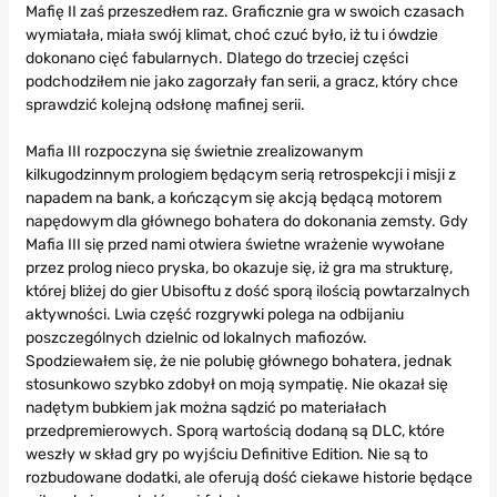
Mafię II zaś przeszedłem raz. Graficznie gra w swoich czasach
wymiatała, miała swój klimat, choć czuć było, iż tu i ówdzie
dokonano cięć fabularnych. Dlatego do trzeciej części
podchodziłem nie jako zagorzały fan serii, a gracz, który chce
sprawdzić kolejną odsłonę mafinej serii.
Mafia III rozpoczyna się świetnie zrealizowanym
kilkugodzinnym prologiem będącym serią retrospekcji i misji z
napadem na bank, a kończącym się akcją będącą motorem
napędowym dla głównego bohatera do dokonania zemsty. Gdy
Mafia III się przed nami otwiera świetne wrażenie wywołane
przez prolog nieco pryska, bo okazuje się, iż gra ma strukturę,
której bliżej do gier Ubisoftu z dość sporą ilością powtarzalnych
aktywności. Lwia część rozgrywki polega na odbijaniu
poszczególnych dzielnic od lokalnych mafiozów.
Spodziewałem się, że nie polubię głównego bohatera, jednak
stosunkowo szybko zdobył on moją sympatię. Nie okazał się
nadętym bubkiem jak można sądzić po materiałach
przedpremierowych. Sporą wartością dodaną są DLC, które
weszły w skład gry po wyjściu Definitive Edition. Nie są to
rozbudowane dodatki, ale oferują dość ciekawe historie będące