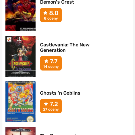
Demon's Crest
8.0
8 oceny
Castlevania: The New
Generation
7.7
14 oceny
Ghosts 'n Goblins
7.2
27 oceny