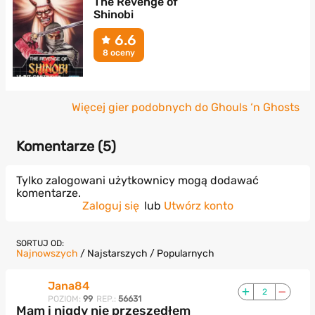
The Revenge of
Shinobi
6.6
8 oceny
Więcej gier podobnych do Ghouls ‘n Ghosts
Komentarze (
5
)
Tylko zalogowani użytkownicy mogą dodawać
komentarze.
Zaloguj się
lub
Utwórz konto
SORTUJ OD:
Najnowszych
/
Najstarszych
/
Popularnych
Jana84
2
POZIOM:
99
REP.:
56631
Mam i nigdy nie przeszedłem