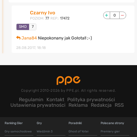
Czarny Ivo
0
POZIOM:
77
REP.:
17472
SMD
7
Jana84
Niepokonany jak Gołota!! ;-)
28.08.2017, 18:18
Copyright 2010-2026 by PPE.pl. All rights reserved.
Regulamin
Kontakt
Polityka prywatności
Ustawienia prywatności
Reklama
Redakcja
RSS
Ranking Gier
Gry
Poradniki
Polecane strony
Gry samochodowe
Wiedźmin 3
Ghost of Yotei
Premiery gier