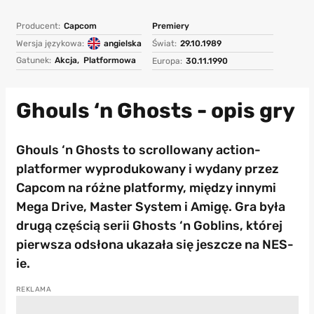
Producent:
Capcom
Premiery
Wersja językowa:
angielska
Świat:
29.10.1989
Gatunek:
Akcja,
Platformowa
Europa:
30.11.1990
Ghouls ‘n Ghosts - opis gry
Ghouls ‘n Ghosts to scrollowany action-
platformer wyprodukowany i wydany przez
Capcom na różne platformy, między innymi
Mega Drive, Master System i Amigę. Gra była
drugą częścią serii Ghosts ‘n Goblins, której
pierwsza odsłona ukazała się jeszcze na NES-
ie.