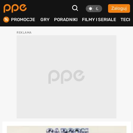
Zaloguj
ierdź
PROMOCJE
GRY
PORADNIKI
FILMY I SERIALE
TECH