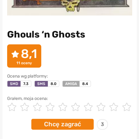
Ghouls ‘n Ghosts
8,1
11
oceny
Ocena wg platformy:
SMD
7.3
SMS
8.0
AMIGA
8.4
Grałem, moja ocena:
Chcę zagrać
3