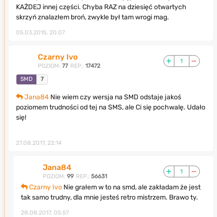
KAŻDEJ innej części. Chyba RAZ na dziesięć otwartych
skrzyń znalazłem broń, zwykle był tam wrogi mag.
05.03.2015, 20:07
Czarny Ivo
1
POZIOM:
77
REP.:
17472
SMD
7
Jana84
Nie wiem czy wersja na SMD odstaje jakoś
poziomem trudności od tej na SMS, ale Ci się pochwalę. Udało
się!
27.08.2017, 22:14
Jana84
1
POZIOM:
99
REP.:
56631
Czarny Ivo
Nie grałem w to na smd, ale zakładam że jest
tak samo trudny, dla mnie jesteś retro mistrzem. Brawo ty.
28.08.2017, 05:57