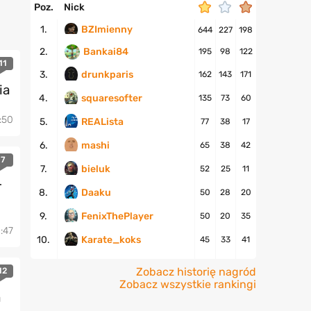
Poz.
Nick
1.
BZImienny
644
227
198
2.
Bankai84
195
98
122
11
drunkparis
3.
162
143
171
ia
squaresofter
4.
135
73
60
:50
REALista
5.
77
38
17
mashi
6.
65
38
42
7
bieluk
7.
52
25
11
r
Daaku
8.
50
28
20
FenixThePlayer
9.
50
20
35
:47
Karate_koks
10.
45
33
41
Zobacz historię nagród
12
Zobacz wszystkie rankingi
a