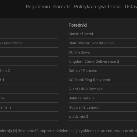
Regulamin
Kontakt
Polityka prywatności
Usta
Poradniki
Ghost of Yotei
a Legendarna
Clair Obscur Expedition 33
AC Shadows
Kingdom Come Deliverance 2
ion 2
Gothic 1 Remake
t 1
AC Black Flag Resynced
Silent Hill 2 Remake
rok
Baldurs Gate 3
alhalla
Hogwarts Legacy
Wiedźmin 3
ierają jej działalność poprzez dzielenie się zyskiem ze sprzedanych produk