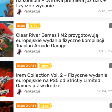
na konsole – cyfrowa premiera już dziś +
fizyczne wydanie
27.05, 22
PanKaktus
BLOG
117V
Clear River Games i M2 przygotowują
europejskie wydania fizyczne kompilacji
Toaplan Arcade Garage
17.05, 1
PanKaktus
BLOG O GRZE
189V
Irem Collection Vol. 2 – Fizyczne wydanie
europejskie na PS5 od Strictly Limited
Games już w drodze
26.04, 22
PanKaktus
BLOG O GRZE
130V