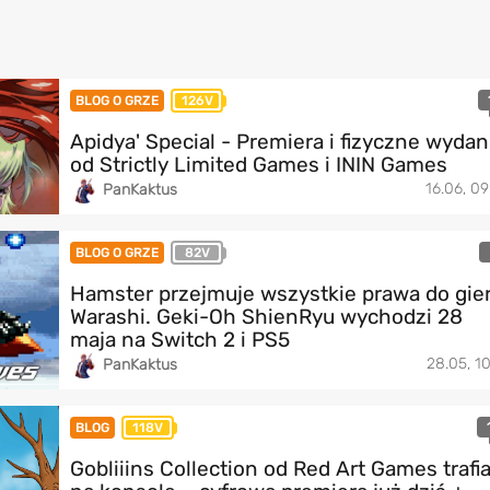
BLOG O GRZE
126V
Apidya' Special - Premiera i fizyczne wydan
od Strictly Limited Games i ININ Games
16.06, 09
PanKaktus
BLOG O GRZE
82V
Hamster przejmuje wszystkie prawa do gie
Warashi. Geki-Oh ShienRyu wychodzi 28
maja na Switch 2 i PS5
28.05, 10
PanKaktus
BLOG
118V
Gobliiins Collection od Red Art Games trafi