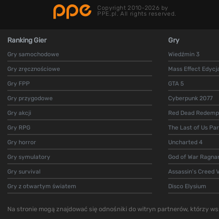
Copyright 2010-2026 by
PPE.pl. All rights reserved.
Ranking Gier
Gry
Gry samochodowe
Wiedźmin 3
Gry zręcznościowe
Mass Effect Edycj
Gry FPP
GTA 5
Gry przygodowe
Cyberpunk 2077
Gry akcji
Red Dead Redempt
Gry RPG
The Last of Us Par
Gry horror
Uncharted 4
Gry symulatory
God of War Ragna
Gry survival
Assassin's Creed V
Gry z otwartym światem
Disco Elysium
Na stronie mogą znajdować się odnośniki do witryn partnerów, którzy wsp