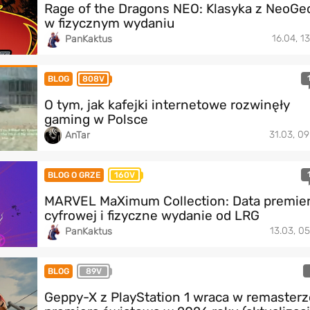
Rage of the Dragons NEO: Klasyka z NeoGe
w fizycznym wydaniu
16.04, 13
PanKaktus
BLOG
808V
O tym, jak kafejki internetowe rozwinęły
gaming w Polsce
31.03, 09
AnTar
BLOG O GRZE
160V
MARVEL MaXimum Collection: Data premie
cyfrowej i fizyczne wydanie od LRG
13.03, 05
PanKaktus
BLOG
89V
Geppy-X z PlayStation 1 wraca w remasterz