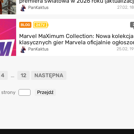
premiera światowa w 2026 roku (aktualizacj
27.02, 18
PanKaktus
BLOG
247V
Marvel MaXimum Collection: Nowa kolekcja
klasycznych gier Marvela oficjalnie ogłosz
25.02, 19
PanKaktus
4
12
NASTĘPNA
...
 strony