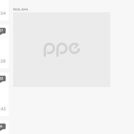
:54
17
3:28
12
:43
6