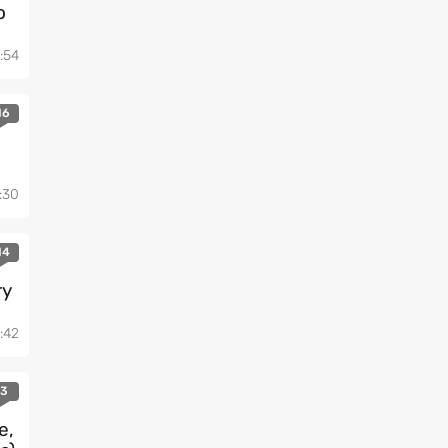
o
:54
16
:30
14
ry
:42
3
e,