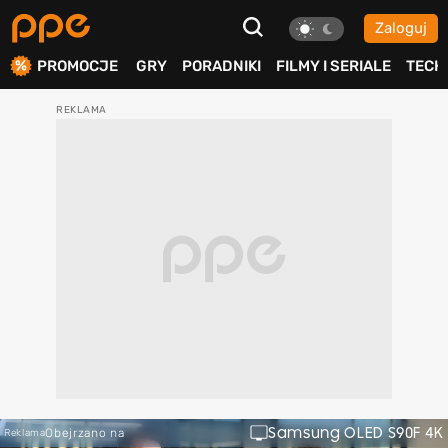
Zaloguj
ierdź
PROMOCJE
GRY
PORADNIKI
FILMY I SERIALE
TECH
Samsung OLED S90F 4K
Obejrzano na
Reklama