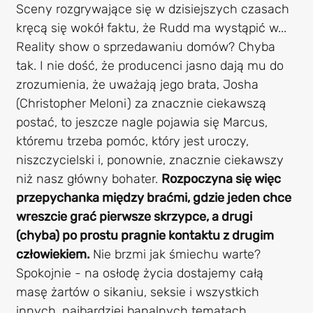
Sceny rozgrywające się w dzisiejszych czasach
kręcą się wokół faktu, że Rudd ma wystąpić w...
Reality show o sprzedawaniu domów? Chyba
tak. I nie dość, że producenci jasno dają mu do
zrozumienia, że uważają jego brata, Josha
(Christopher Meloni) za znacznie ciekawszą
postać, to jeszcze nagle pojawia się Marcus,
któremu trzeba pomóc, który jest uroczy,
niszczycielski i, ponownie, znacznie ciekawszy
niż nasz główny bohater.
Rozpoczyna się więc
przepychanka między braćmi, gdzie jeden chce
wreszcie grać pierwsze skrzypce, a drugi
(chyba) po prostu pragnie kontaktu z drugim
człowiekiem.
Nie brzmi jak śmiechu warte?
Spokojnie - na osłodę życia dostajemy całą
masę żartów o sikaniu, seksie i wszystkich
innych, najbardziej banalnych tematach.