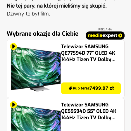
Nie tej pary, na której mieliśmy się skupić.
Dziwny to był film.
REKLAMA
Wybrane okazje dla Ciebie
Telewizor SAMSUNG
QE77S94D 77" OLED 4K
144Hz Tizen TV Dolby
Atmos HDMI 2.1
7499.97 zł
Kup teraz
Telewizor SAMSUNG
QE55S94D 55" OLED 4K
144Hz Tizen TV Dolby
Atmos HDMI 2.1