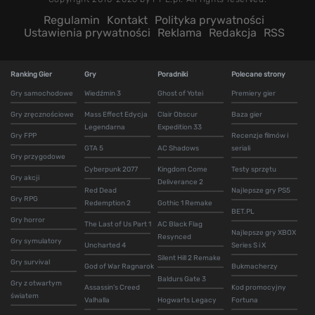
Regulamin
Kontakt
Polityka prywatności
Ustawienia prywatności
Reklama
Redakcja
RSS
Ranking Gier
Gry
Poradniki
Polecane strony
Gry samochodowe
Wiedźmin 3
Ghost of Yotei
Premiery gier
Gry zręcznościowe
Mass Effect Edycja
Clair Obscur
Baza gier
Legendarna
Expedition 33
Gry FPP
Recenzje filmów i
GTA 5
AC Shadows
seriali
Gry przygodowe
Cyberpunk 2077
Kingdom Come
Testy sprzętu
Gry akcji
Deliverance 2
Red Dead
Najlepsze gry PS5
Gry RPG
Redemption 2
Gothic 1 Remake
BET.PL
Gry horror
The Last of Us Part 1
AC Black Flag
Najlepsze gry XBOX
Resynced
Gry symulatory
Uncharted 4
Series S i X
Silent Hill 2 Remake
Gry survival
God of War Ragnarok
Bukmacherzy
Baldurs Gate 3
Gry z otwartym
Assassin's Creed
Kod promocyjny
światem
Valhalla
Hogwarts Legacy
Fortuna