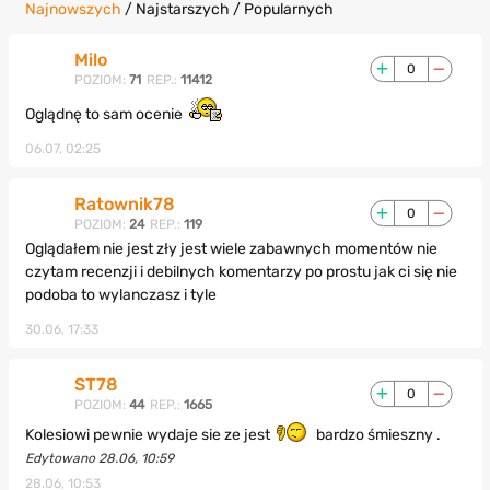
Najnowszych
/
Najstarszych
/
Popularnych
Milo
0
POZIOM:
71
REP.:
11412
Oglądnę to sam ocenie
06.07, 02:25
Ratownik78
0
POZIOM:
24
REP.:
119
Oglądałem nie jest zły jest wiele zabawnych momentów nie
czytam recenzji i debilnych komentarzy po prostu jak ci się nie
podoba to wylanczasz i tyle
30.06, 17:33
ST78
0
POZIOM:
44
REP.:
1665
Kolesiowi pewnie wydaje sie ze jest
bardzo śmieszny .
Edytowano 28.06, 10:59
28.06, 10:53