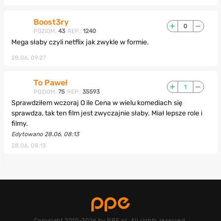
Boost3ry
0
POZIOM:
43
REP.:
1240
Mega słaby czyli netflix jak zwykle w formie.
28.06, 09:27
To Paweł
1
POZIOM:
75
REP.:
35593
Sprawdziłem wczoraj O ile Cena w wielu komediach się
sprawdza, tak ten film jest zwyczajnie słaby. Miał lepsze role i
filmy.
Edytowano 28.06, 08:13
28.06, 08:13
Copyright 2010-2026 by PPE.pl. All rights reserved.