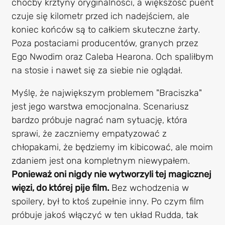
choćby krztyny oryginalności, a większość puent
czuje się kilometr przed ich nadejściem, ale
koniec końców są to całkiem skuteczne żarty.
Poza postaciami producentów, granych przez
Ego Nwodim oraz Caleba Hearona. Och spaliłbym
na stosie i nawet się za siebie nie oglądał.
Myślę, że największym problemem "Braciszka"
jest jego warstwa emocjonalna. Scenariusz
bardzo próbuje nagrać nam sytuację, która
sprawi, że zaczniemy empatyzować z
chłopakami, że będziemy im kibicować, ale moim
zdaniem jest ona kompletnym niewypałem.
Ponieważ oni nigdy nie wytworzyli tej magicznej
więzi, do której pije film.
Bez wchodzenia w
spoilery, był to ktoś zupełnie inny. Po czym film
próbuje jakoś włączyć w ten układ Rudda, tak