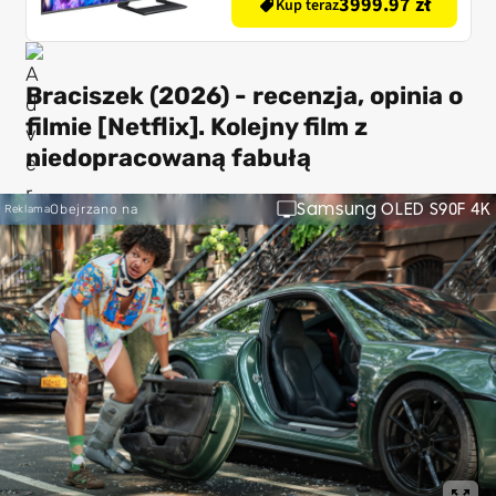
3999.97 zł
Kup teraz
Braciszek (2026) - recenzja, opinia o
filmie [Netflix]. Kolejny film z
niedopracowaną fabułą
Samsung OLED S90F 4K
Obejrzano na
Reklama