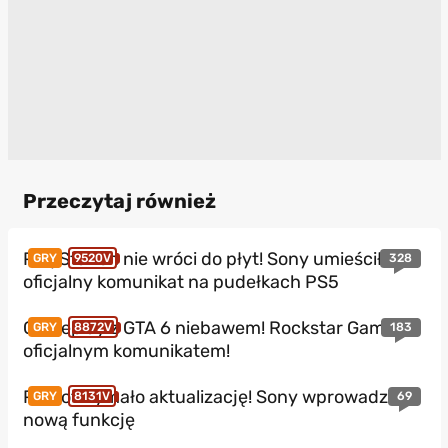
Przeczytaj również
PlayStation nie wróci do płyt! Sony umieściło
328
GRY
9520V
oficjalny komunikat na pudełkach PS5
Gameplay z GTA 6 niebawem! Rockstar Games z
183
GRY
8872V
oficjalnym komunikatem!
PS5 otrzymało aktualizację! Sony wprowadza
69
GRY
8131V
nową funkcję