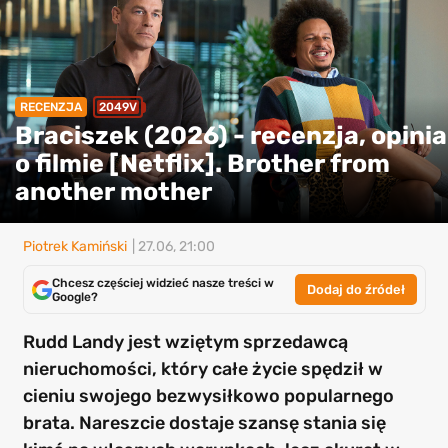
RECENZJA
2049V
Braciszek (2026) - recenzja, opinia
o filmie [Netflix]. Brother from
another mother
Piotrek Kamiński
| 27.06, 21:00
Chcesz częściej widzieć nasze treści w
Dodaj do źródeł
Google?
Rudd Landy jest wziętym sprzedawcą
nieruchomości, który całe życie spędził w
cieniu swojego bezwysiłkowo popularnego
brata. Nareszcie dostaje szansę stania się