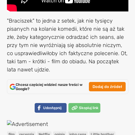
"Braciszek" to jedna z setek, jak nie tysięcy
pisanych na kolanie komedii, które nie są aż tak
złe, żeby kategorycznie odradzać ich seans, ale
przy tym nie wyróżniają się absolutnie niczym,
co usprawiedliwiłoby ich faktyczne polecenie. Ot,
taki tam - krótki - film do obiadu. Na początek
lata nawet ujdzie.
Chcesz częściej widzieć nasze treści w
Dodaj do źródeł
Google?
Udostępnij
Skopiuj link
film
recenzja
Netflix
opinia
john cena
Little brother