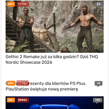
39
GRY
7779V
Gothic 2 Remake już za kilka godzin? Dziś THQ
Nordic Showcase 2026
Darmowy prezenty dla klientów PS Plus.
14
GRY
7778V
PlayStation świętuje nową premierę
190
GRY
5994V