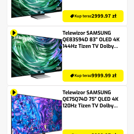
2999.97 zł
Kup teraz
Telewizor SAMSUNG
QE83S94D 83” OLED 4K
144Hz Tizen TV Dolby
Atmos HDMI 2.1
9999.99 zł
Kup teraz
Telewizor SAMSUNG
QE75Q74D 75" QLED 4K
120Hz Tizen TV Dolby
Atmos HDMI 2.1