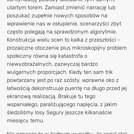
utartym torem. Zamiast zmienić narrację lub
poszukać zupełnie nowych sposobów na
wprawienie nas w osłupienie, scenarzyści zbyt
często polegają na sprawdzonym algorytmie.
Konstrukcja wielu scen to kalka z przeszłości -
prozaiczne otoczenie plus mikroskopijny problem
społeczny równa się katastrofa o
niewyobrażalnych, zazwyczaj bardzo
wulgarnych proporcjach. Kiedy ten sam trik
powtarzany jest po raz szósty, wprawne oko z
łatwością dekonstruuje puentę na długo przed jej
ekranową realizacją. Brakuje tu tego
wspaniałego, paraliżującego napięcia, z jakim
śledziliśmy losy Segury jeszcze kilkanaście
miesięcy temu.
Nie oznacza to w żadnym wypadku, że serial stał