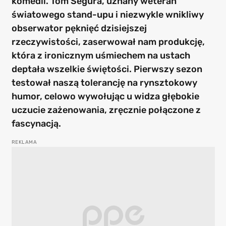
komedii. Tom Segura, uznany weteran
światowego stand-upu i niezwykle wnikliwy
obserwator pęknięć dzisiejszej
rzeczywistości, zaserwował nam produkcję,
która z ironicznym uśmiechem na ustach
deptała wszelkie świętości. Pierwszy sezon
testował naszą tolerancję na rynsztokowy
humor, celowo wywołując u widza głębokie
uczucie zażenowania, zręcznie połączone z
fascynacją.