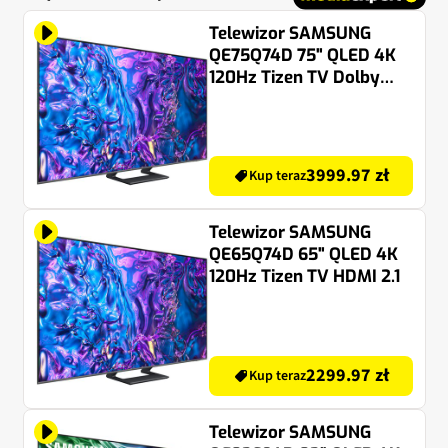
Telewizor SAMSUNG
QE75Q74D 75" QLED 4K
120Hz Tizen TV Dolby
Atmos HDMI 2.1
3999.97 zł
Kup teraz
Telewizor SAMSUNG
QE65Q74D 65" QLED 4K
120Hz Tizen TV HDMI 2.1
2299.97 zł
Kup teraz
Telewizor SAMSUNG