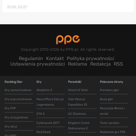
31.05, 22:27
Copyright 2010-2026 by PPE.pl. All rights reserved.
Regulamin
Kontakt
Polityka prywatności
Ustawienia prywatności
Reklama
Redakcja
RSS
Ranking Gier
Gry
Poradniki
Polecane strony
Gry samochodowe
Wiedźmin 3
Ghost of Yotei
Premiery gier
Gry zręcznościowe
Mass Effect Edycja
Clair Obscur
Baza gier
Legendarna
Expedition 33
Gry FPP
Recenzje filmów i
GTA 5
AC Shadows
seriali
Gry przygodowe
Cyberpunk 2077
Kingdom Come
Testy sprzętu
Gry akcji
Deliverance 2
Red Dead
Najlepsze gry PS5
Gry RPG