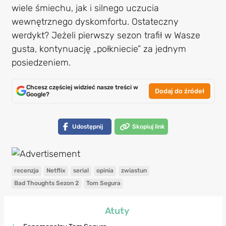
wiele śmiechu, jak i silnego uczucia
wewnętrznego dyskomfortu. Ostateczny
werdykt? Jeżeli pierwszy sezon trafił w Wasze
gusta, kontynuację „połkniecie” za jednym
posiedzeniem.
Chcesz częściej widzieć nasze treści w
Dodaj do źródeł
Google?
Udostępnij
Skopiuj link
recenzja
Netflix
serial
opinia
zwiastun
Bad Thoughts Sezon 2
Tom Segura
Atuty