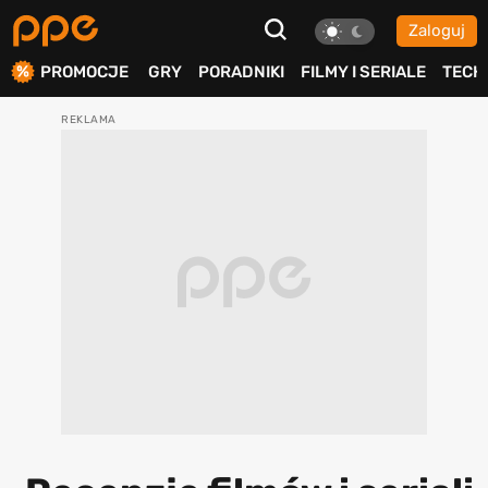
Zaloguj
ierdź
PROMOCJE
GRY
PORADNIKI
FILMY I SERIALE
TECH