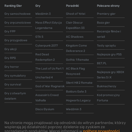
Ranking Gier
Gry
Poradniki
Polecane strony
Gry samochodowe
Wiedźmin 3
Ghost of Yotei
Premiery gier
Gry zręcznościowe
Mass Effect Edycja
Clair Obscur
Baza gier
Legendarna
Expedition 33
Gry FPP
Recenzje filmów i
GTA 5
AC Shadows
seriali
Gry przygodowe
Cyberpunk 2077
Kingdom Come
Testy sprzętu
Gry akcji
Deliverance 2
Red Dead
Najlepsze gry PS5
Gry RPG
Redemption 2
Gothic 1 Remake
BET.PL
Gry horror
The Last of Us Part 1
AC Black Flag
Najlepsze gry XBOX
Resynced
Gry symulatory
Uncharted 4
Series S i X
Silent Hill 2 Remake
Gry survival
God of War Ragnarok
Bukmacherzy
Baldurs Gate 3
Gry z otwartym
Assassin's Creed
Kod promocyjny
światem
Valhalla
Hogwarts Legacy
Fortuna
Disco Elysium
Wiedźmin 3
Na stronie mogą znajdować się odnośniki do witryn partnerów, którzy
wspierają jej działalność poprzez dzielenie się zyskiem ze
sprzedanych produktów. Więcej informacji w
polityce prywatności