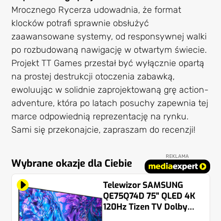
Mrocznego Rycerza udowadnia, że format
klocków potrafi sprawnie obsłużyć
zaawansowane systemy, od responsywnej walki
po rozbudowaną nawigację w otwartym świecie.
Projekt TT Games przestał być wyłącznie opartą
na prostej destrukcji otoczenia zabawką,
ewoluując w solidnie zaprojektowaną grę action-
adventure, która po latach posuchy zapewnia tej
marce odpowiednią reprezentację na rynku.
Sami się przekonajcie, zapraszam do recenzji!
REKLAMA
Wybrane okazje dla Ciebie
Telewizor SAMSUNG
QE75Q74D 75" QLED 4K
120Hz Tizen TV Dolby
Atmos HDMI 2.1