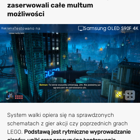
zaserwowali całe multum
możliwości
Samsung OLED S90F 4K
Testowano na
Reklama
System walki opiera się na sprawdzonych
schematach z gier akcji czy poprzednich grach
LEGO.
Podstawą jest rytmiczne wyprowadzanie