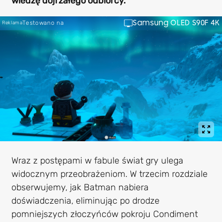
wiedzę dojrzałego odbiorcy.
Samsung OLED S90F 4K
Testowano na
Reklama
Wraz z postępami w fabule świat gry ulega
widocznym przeobrażeniom. W trzecim rozdziale
obserwujemy, jak Batman nabiera
doświadczenia, eliminując po drodze
pomniejszych złoczyńców pokroju Condiment