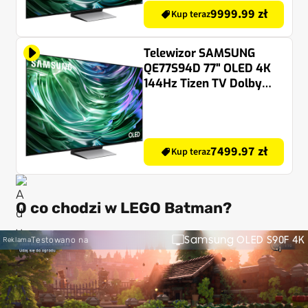
9999.99 zł
Kup teraz
Telewizor SAMSUNG
QE77S94D 77" OLED 4K
144Hz Tizen TV Dolby
Atmos HDMI 2.1
7499.97 zł
Kup teraz
O co chodzi w LEGO Batman?
Samsung OLED S90F 4K
Testowano na
Reklama