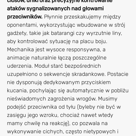
ciosów, uniki oraz precyzyjne kontrowanie
ataków sygnalizowanych nad głowami
przeciwników.
Płynnie przeskakujemy między
oponentami, wykorzystując wbudowane w strój
gadżety, takie jak batarangi czy wyrzutnie liny,
aby kontrolować sytuację na placu boju.
Mechanika jest wysoce responsywna, a
animacje naturalnie łączą poszczególne
uderzenia. Moduł starć bezpośrednich
uzupełniono o sekwencje skradankowe. Postacie
nie dysponują dedykowanym przyciskiem
kucania, pochylając się automatycznie w pobliżu
nieświadomych zagrożenia wrogów. Musimy
podejść przeciwnika od tyłu (byleby nie być w
zasięgu jego wzroku, chociaż nawet wtedy
mamy chwilę na reakcję), co pozwala na
wykonywanie cichych, często nietypowych i