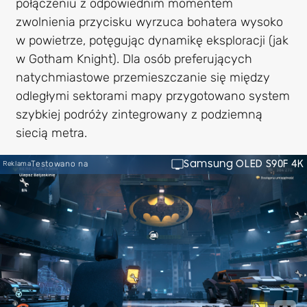
połączeniu z odpowiednim momentem
zwolnienia przycisku wyrzuca bohatera wysoko
w powietrze, potęgując dynamikę eksploracji (jak
w Gotham Knight). Dla osób preferujących
natychmiastowe przemieszczanie się między
odległymi sektorami mapy przygotowano system
szybkiej podróży zintegrowany z podziemną
siecią metra.
Samsung OLED S90F 4K
Testowano na
Reklama