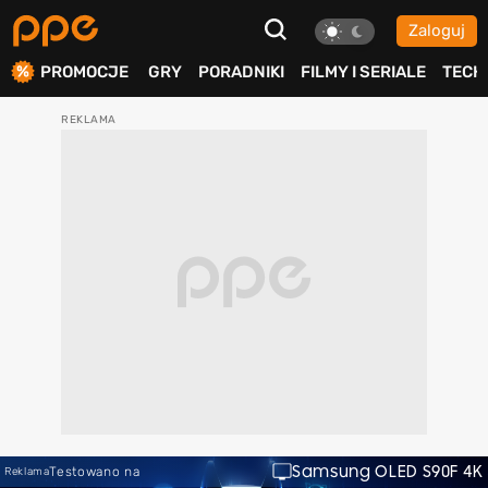
Zaloguj
ierdź
PROMOCJE
GRY
PORADNIKI
FILMY I SERIALE
TECH
Samsung OLED S90F 4K
Testowano na
Reklama