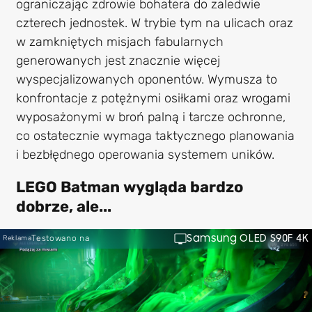
ograniczając zdrowie bohatera do zaledwie
czterech jednostek. W trybie tym na ulicach oraz
w zamkniętych misjach fabularnych
generowanych jest znacznie więcej
wyspecjalizowanych oponentów. Wymusza to
konfrontacje z potężnymi osiłkami oraz wrogami
wyposażonymi w broń palną i tarcze ochronne,
co ostatecznie wymaga taktycznego planowania
i bezbłędnego operowania systemem uników.
LEGO Batman wygląda bardzo
dobrze, ale...
Samsung OLED S90F 4K
Testowano na
Reklama