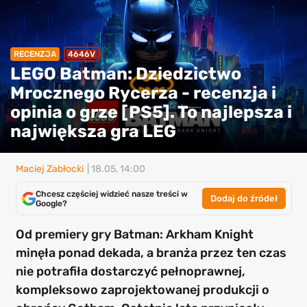
RECENZJA
4646V
LEGO Batman: Dziedzictwo
Mrocznego Rycerza - recenzja i
opinia o grze [PS5]. To najlepsza i
największa gra LEG
Maciej Zabłocki
| 18.05, 14:00
Chcesz częściej widzieć nasze treści w
Dodaj do źródeł
Google?
Od premiery gry Batman: Arkham Knight
minęła ponad dekada, a branża przez ten czas
nie potrafiła dostarczyć pełnoprawnej,
kompleksowo zaprojektowanej produkcji o