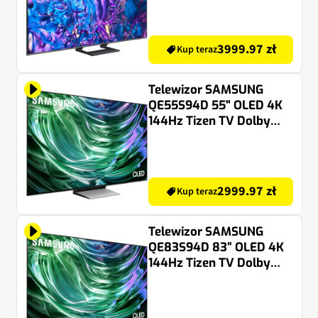
3999.97 zł
Kup teraz
Telewizor SAMSUNG
QE55S94D 55" OLED 4K
144Hz Tizen TV Dolby
Atmos HDMI 2.1
2999.97 zł
Kup teraz
Telewizor SAMSUNG
QE83S94D 83” OLED 4K
144Hz Tizen TV Dolby
Atmos HDMI 2.1