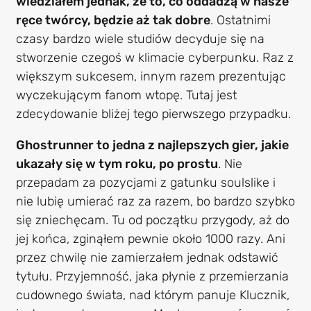
wiedziałem jednak, że to, co oddadzą w nasze
ręce twórcy, będzie aż tak dobre
. Ostatnimi
czasy bardzo wiele studiów decyduje się na
stworzenie czegoś w klimacie cyberpunku. Raz z
większym sukcesem, innym razem prezentując
wyczekującym fanom wtopę. Tutaj jest
zdecydowanie bliżej tego pierwszego przypadku.
Ghostrunner to jedna z najlepszych gier, jakie
ukazały się w tym roku, po prostu
. Nie
przepadam za pozycjami z gatunku soulslike i
nie lubię umierać raz za razem, bo bardzo szybko
się zniechęcam. Tu od początku przygody, aż do
jej końca, zginąłem pewnie około 1000 razy. Ani
przez chwilę nie zamierzałem jednak odstawić
tytułu. Przyjemność, jaka płynie z przemierzania
cudownego świata, nad którym panuje Klucznik,