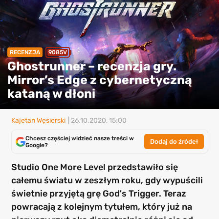
RECENZJA
9085V
Ghostrunner – recenzja gry.
Mirror’s Edge z cybernetyczną
kataną w dłoni
Kajetan Węsierski
| 26.10.2020, 15:00
Chcesz częściej widzieć nasze treści w
Dodaj do źródeł
Google?
Studio One More Level przedstawiło się
całemu światu w zeszłym roku, gdy wypuścili
świetnie przyjętą grę God's Trigger. Teraz
powracają z kolejnym tytułem, który już na