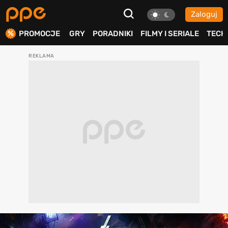
Zaloguj
ierdź
PROMOCJE
GRY
PORADNIKI
FILMY I SERIALE
TECH