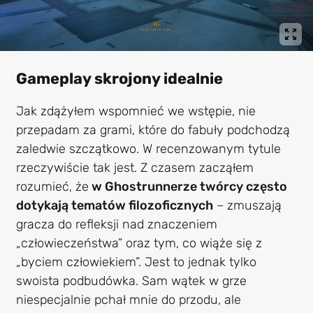
Gameplay skrojony idealnie
Jak zdążyłem wspomnieć we wstępie, nie
przepadam za grami, które do fabuły podchodzą
zaledwie szczątkowo. W recenzowanym tytule
rzeczywiście tak jest. Z czasem zacząłem
rozumieć, że
w Ghostrunnerze twórcy często
dotykają tematów filozoficznych
– zmuszają
gracza do refleksji nad znaczeniem
„człowieczeństwa” oraz tym, co wiąże się z
„byciem człowiekiem”. Jest to jednak tylko
swoista podbudówka. Sam wątek w grze
niespecjalnie pchał mnie do przodu, ale