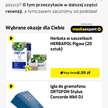
pozycji?
O tym przeczytacie w dalszej części
recenzji
, a tymczasem zacznijmy od podstaw!
REKLAMA
Wybrane okazje dla Ciebie
Herbata w saszetkach
HERBAPOL Pigwa (20
sztuk)
6.99 zł
Kup teraz
Igła do gramofonu
ORTOFON Stylus
Concorde MkII DJ