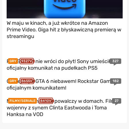
W maju w kinach, a już wkrótce na Amazon
Prime Video. Giga hit z błyskawiczną premierą w
streamingu
PlayStation nie wróci do płyt! Sony umieściło
327
GRY
9327V
oficjalny komunikat na pudełkach PS5
Gameplay z GTA 6 niebawem! Rockstar Games z
182
GRY
8655V
oficjalnym komunikatem!
Nie podbił kin, teraz powalczy w domach. Film
27
FILMY/SERIALE
8410V
wojenny z synem Clinta Eastwooda i Toma
Hanksa na VOD