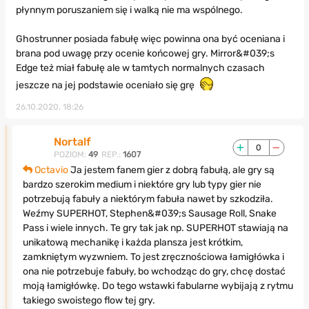
płynnym poruszaniem się i walką nie ma wspólnego.
Ghostrunner posiada fabułę więc powinna ona być oceniana i
brana pod uwagę przy ocenie końcowej gry. Mirror&#039;s
Edge też miał fabułę ale w tamtych normalnych czasach
jeszcze na jej podstawie oceniało się grę
26.10.2020, 18:26
Nortalf
0
POZIOM:
49
REP.:
1607
Octavio
Ja jestem fanem gier z dobrą fabułą, ale gry są
bardzo szerokim medium i niektóre gry lub typy gier nie
potrzebują fabuły a niektórym fabuła nawet by szkodziła.
Weźmy SUPERHOT, Stephen&#039;s Sausage Roll, Snake
Pass i wiele innych. Te gry tak jak np. SUPERHOT stawiają na
unikatową mechanikę i każda plansza jest krótkim,
zamkniętym wyzwniem. To jest zręcznościowa łamigłówka i
ona nie potrzebuje fabuły, bo wchodząc do gry, chcę dostać
moją łamigłówkę. Do tego wstawki fabularne wybijają z rytmu
takiego swoistego flow tej gry.