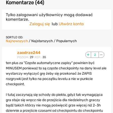
Komentarze (
44
)
Tylko zalogowani użytkownicy mogą dodawać
komentarze.
Zaloguj się
lub
Utwórz konto
SORTUJ OD:
Najnowszych
/
Najstarszych
/
Popularnych
zaodrze244
2
POZIOM:
29
REP.:
35
ten plus za "Częste automatyczne zapisy" powinien być
MINUSEM ponieważ to są częste checkpointy na dany level ale
wystarczy wyłączyć grę żeby się przekonać że ZAPIS
rozgrywki jest tylko na początku levelu a nie w punkcie
checkpoint.
I tutaj zaczynają się schody do piekła, gdyż tak wymagająca
gra staje się wręcz nie do przejścia dla niedzielnych graczy
bądź takich którzy nie mogą poświęcić grze więcej niż 2-3h
dziennie a przejście czasami od checkpointu do checkpointu