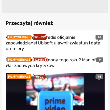
Przeczytaj również
Assassin’s Creed Heredis oficjalnie
13
FILMY/SERIALE
12852V
zapowiedziane! Ubisoft ujawnił zwiastun i datę
premiery
Najlepszy thriller wojenny tego roku? Man of
9
FILMY/SERIALE
12145V
War zachwyca krytyków
18
FILMY/SERIALE
9562V