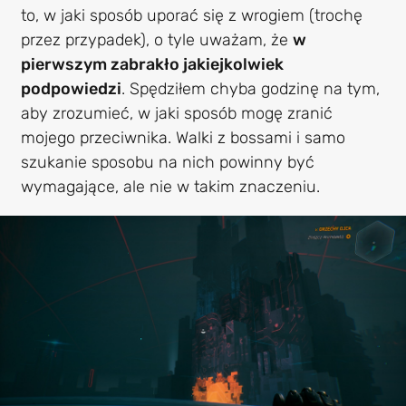
to, w jaki sposób uporać się z wrogiem (trochę
przez przypadek), o tyle uważam, że
w
pierwszym zabrakło jakiejkolwiek
podpowiedzi
. Spędziłem chyba godzinę na tym,
aby zrozumieć, w jaki sposób mogę zranić
mojego przeciwnika. Walki z bossami i samo
szukanie sposobu na nich powinny być
wymagające, ale nie w takim znaczeniu.