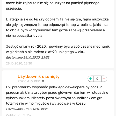
może tyle zająć za nim się nauczysz na pamięć płynnego
przejścia.
Dlatego ja się od tej gry odbiłem, fajnie się gra, fajna muzyczka
ale gdy się zmęczę i chcę odpocząć i chcę wrócić za jakiś czas
to chciałbym kontynuować tam gdzie zabawę przerwałem a
nie na początku levela.
Jest gówniany rok 2020, i powinny być współczesne mechaniki
w gierkach a nie rodem z lat 90 ubiegłego wieku.
Edytowano 28.10.2020, 23:32
28.10.2020, 23:30
Użytkownik usunięty
0
POZIOM:
0
REP.:
0
Był preorder by wspomóc polskiego dewelopera by poczuc
przedsmak klimatu cyber przed głównym daniem w listopadzie
cyberpunkiem. Niestety poza świetnym soundtrackiem gra
totalnie nie w moim guście i wylądowała w koszu.
Edytowano 27.10.2020, 10:23
27.10.2020, 10:23