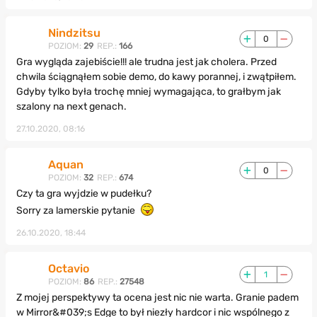
Nindzitsu
0
POZIOM:
29
REP.:
166
Gra wygląda zajebiście!!! ale trudna jest jak cholera. Przed
chwila ściągnąłem sobie demo, do kawy porannej, i zwątpiłem.
Gdyby tylko była trochę mniej wymagająca, to grałbym jak
szalony na next genach.
27.10.2020, 08:16
Aquan
0
POZIOM:
32
REP.:
674
Czy ta gra wyjdzie w pudełku?
Sorry za lamerskie pytanie
26.10.2020, 18:44
Octavio
1
POZIOM:
86
REP.:
27548
Z mojej perspektywy ta ocena jest nic nie warta. Granie padem
w Mirror&#039;s Edge to był niezły hardcor i nic wspólnego z