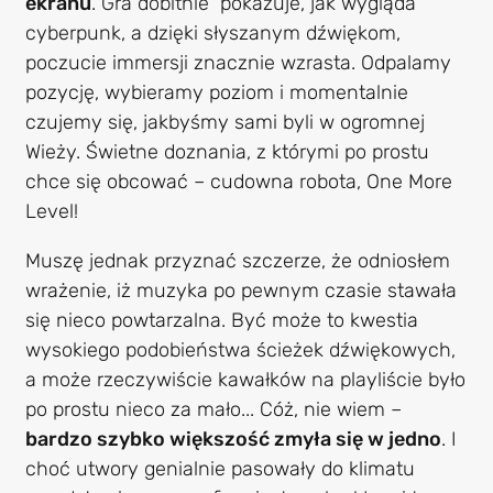
ekranu
. Gra dobitnie pokazuje, jak wygląda
cyberpunk, a dzięki słyszanym dźwiękom,
poczucie immersji znacznie wzrasta. Odpalamy
pozycję, wybieramy poziom i momentalnie
czujemy się, jakbyśmy sami byli w ogromnej
Wieży. Świetne doznania, z którymi po prostu
chce się obcować – cudowna robota, One More
Level!
Muszę jednak przyznać szczerze, że odniosłem
wrażenie, iż muzyka po pewnym czasie stawała
się nieco powtarzalna. Być może to kwestia
wysokiego podobieństwa ścieżek dźwiękowych,
a może rzeczywiście kawałków na playliście było
po prostu nieco za mało... Cóż, nie wiem –
bardzo szybko większość zmyła się w jedno
. I
choć utwory genialnie pasowały do klimatu