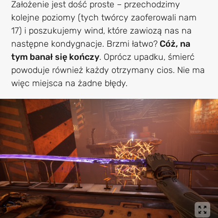
Założenie jest dość proste – przechodzimy
kolejne poziomy (tych twórcy zaoferowali nam
17) i poszukujemy wind, które zawiozą nas na
następne kondygnacje. Brzmi łatwo?
Cóż, na
tym banał się kończy
. Oprócz upadku, śmierć
powoduje również każdy otrzymany cios. Nie ma
więc miejsca na żadne błędy.