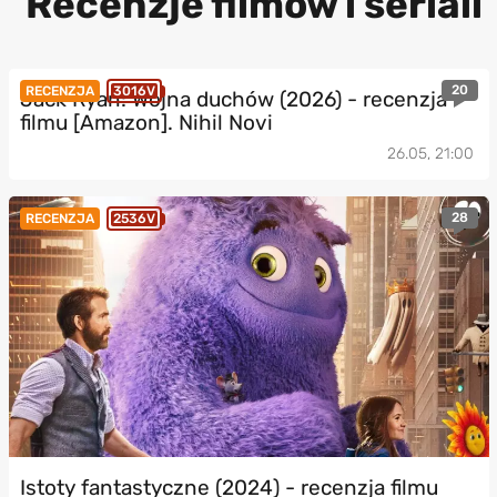
Recenzje filmów i seriali
20
RECENZJA
3016V
Jack Ryan: Wojna duchów (2026) - recenzja
filmu [Amazon]. Nihil Novi
26.05, 21:00
28
RECENZJA
2536V
Istoty fantastyczne (2024) - recenzja filmu