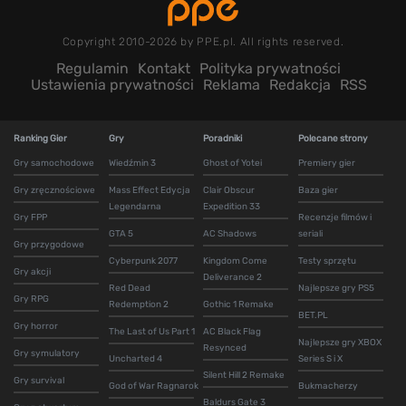
Copyright 2010-2026 by PPE.pl. All rights reserved.
Regulamin
Kontakt
Polityka prywatności
Ustawienia prywatności
Reklama
Redakcja
RSS
Ranking Gier
Gry
Poradniki
Polecane strony
Gry samochodowe
Wiedźmin 3
Ghost of Yotei
Premiery gier
Gry zręcznościowe
Mass Effect Edycja
Clair Obscur
Baza gier
Legendarna
Expedition 33
Gry FPP
Recenzje filmów i
GTA 5
AC Shadows
seriali
Gry przygodowe
Cyberpunk 2077
Kingdom Come
Testy sprzętu
Gry akcji
Deliverance 2
Red Dead
Najlepsze gry PS5
Gry RPG
Redemption 2
Gothic 1 Remake
BET.PL
Gry horror
The Last of Us Part 1
AC Black Flag
Najlepsze gry XBOX
Resynced
Gry symulatory
Uncharted 4
Series S i X
Silent Hill 2 Remake
Gry survival
God of War Ragnarok
Bukmacherzy
Baldurs Gate 3