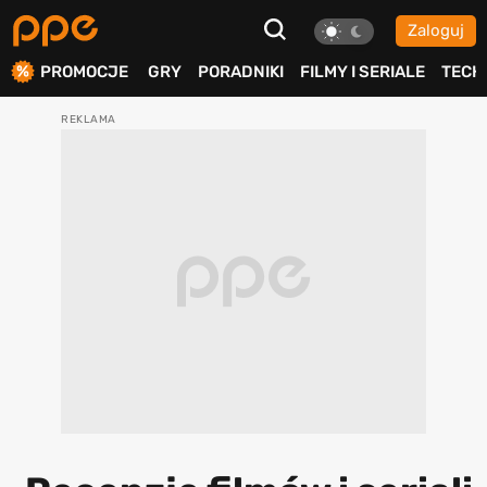
Zaloguj
ierdź
PROMOCJE
GRY
PORADNIKI
FILMY I SERIALE
TECH