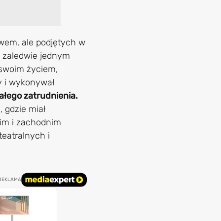
twem, ale podjętych w
o zaledwie jednym
e swoim życiem,
my i wykonywał
ałego zatrudnienia.
 gdzie miał
nim i zachodnim
eatralnych i
REKLAMA