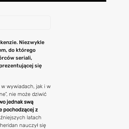
ackenzie. Niezwykle
em, do którego
rców seriali,
prezentującej się
o w wywiadach, jak i w
e”, nie może dziwić
wo jednak swą
le pochodzącej z
óźniejszych latach
heridan nauczył się