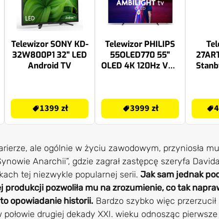
Telewizor SONY KD-
Telewizor PHILIPS
Tel
32W800P1 32" LED
55OLED770 55"
27ART
Android TV
OLED 4K 120Hz VRR
Stan
Titan OS Ambilight
3 Dolby Vision
1399 zł
3999 zł
4299.99 zł
Dolby Atmos, HDMI
1399 zł
3999 zł
4
2.1
karierze, ale ogólnie w życiu zawodowym, przyniosła mu
ynowie Anarchii”, gdzie zagrał zastępcę szeryfa Davida 
ach tej niezwykle popularnej serii.
Jak sam jednak podk
ej produkcji pozwoliła mu na zrozumienie, co tak napr
to opowiadanie historii.
Bardzo szybko więc przerzucił 
w połowie drugiej dekady XXI. wieku odnosząc pierwsz