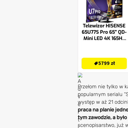
Telewizor HISENSE
65U77S Pro 65" QD-
Mini LED 4K 165Hz
VRR VIDAA Dolby
Atmos Dolby Vision
6299.99 zł
HDMI 2.1
5799 zł
Przełom nie tylko w 
popularnym serialu “S
występ w aż 21 odcink
praca na planie jedn
tym zawodzie, a było 
scenopisarstwo, już 