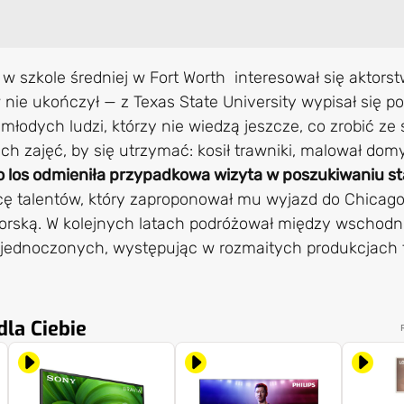
w szkole średniej w Fort Worth interesował się aktors
 nie ukończył — z Texas State University wypisał się p
młodych ludzi, którzy nie wiedzą jeszcze, co zrobić z
ch zajęć, by się utrzymać: kosił trawniki, malował do
 los odmieniła przypadkowa wizyta w poszukiwaniu st
wcę talentów, który zaproponował mu wyjazd do Chicago,
torską. W kolejnych latach podróżował między wschod
ednoczonych, występując w rozmaitych produkcjach t
la Ciebie