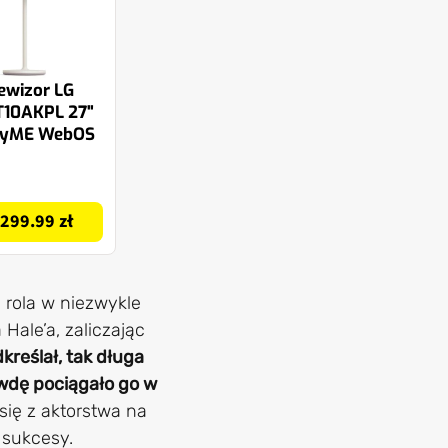
ewizor LG
10AKPL 27"
byME WebOS
299.99 zł
 rola w niezwykle
Hale’a, zaliczając
reślał, tak długa
awdę pociągało go w
się z aktorstwa na
e sukcesy.