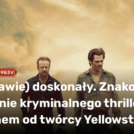
1983V
rawie) doskonały. Znak
ie kryminalnego thrill
em od twórcy Yellows