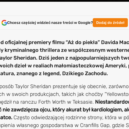
Chcesz częściej widzieć nasze treści w Google?
Dodaj do źródeł
od oficjalnej premiery filmu “Aż do piekła” Davida M
dy kryminalnego thrillera ze współczesnym western
aylor Sheridan. Dziś jeden z najpopularniejszych twó
woich dzieł w realiach małomiasteczkowej Ameryki, 
atura, znanego z legend, Dzikiego Zachodu.
sposób Taylor Sheridan prezentuje się obecnie, zarówn
h w swoich produkcjach, takich jak choćby “Yellowston
spędził na ranczu Forth Worth w Teksasie.
Niestandardo
nie zawdzięcza ojcu, który akurat był kardiologiem, a
matce.
Często odwiedzającej rodzinne strony, która w p
ienia własnego gospodarstwa w Cranfills Gap, gdzie S