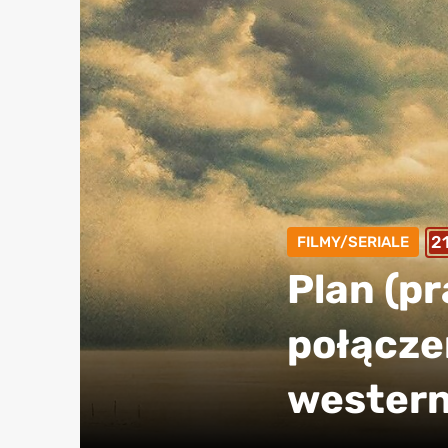
2
FILMY/SERIALE
Plan (p
połączen
western