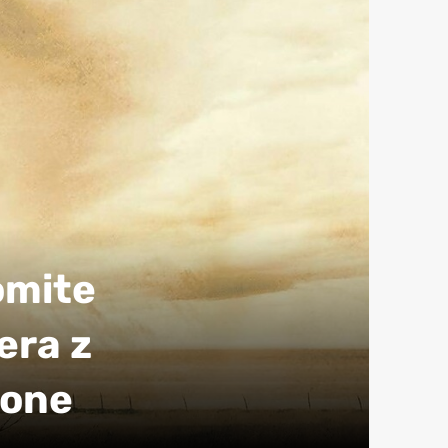
omite
era z
tone