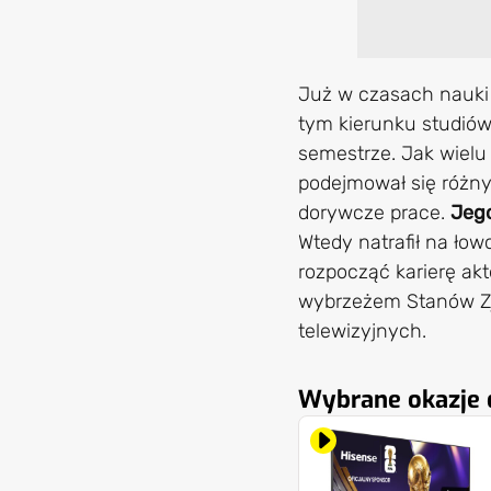
Już w czasach nauki 
tym kierunku studiów
semestrze. Jak wielu 
podejmował się różny
dorywcze prace.
Jego
Wtedy natrafił na ło
rozpocząć karierę ak
wybrzeżem Stanów Zj
telewizyjnych.
Wybrane okazje d