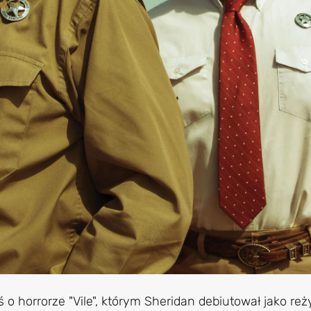
ś o horrorze "Vile", którym Sheridan debiutował jako reż