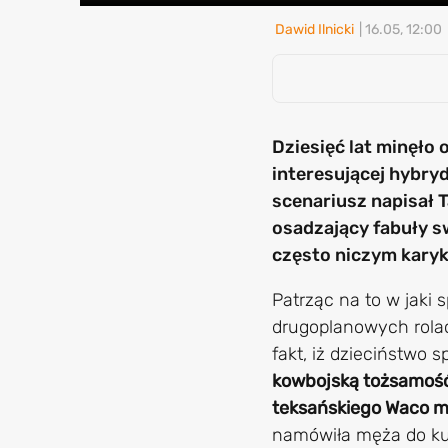
Dawid Ilnicki
| 16.05, 12:00
Dziesięć lat minęło 
interesującej hybry
scenariusz napisał T
osadzający fabuły s
często niczym karyk
Patrząc na to w jaki 
drugoplanowych rolac
fakt, iż dzieciństwo 
kowbojską tożsamość 
teksańskiego Waco 
namówiła męża do kup