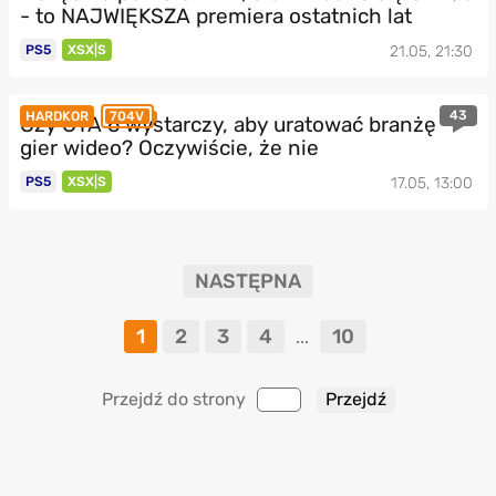
- to NAJWIĘKSZA premiera ostatnich lat
PS5
XSX|S
21.05, 21:30
43
HARDKOR
704V
Czy GTA 6 wystarczy, aby uratować branżę
gier wideo? Oczywiście, że nie
PS5
XSX|S
17.05, 13:00
NASTĘPNA
1
2
3
4
10
...
Przejdź do strony