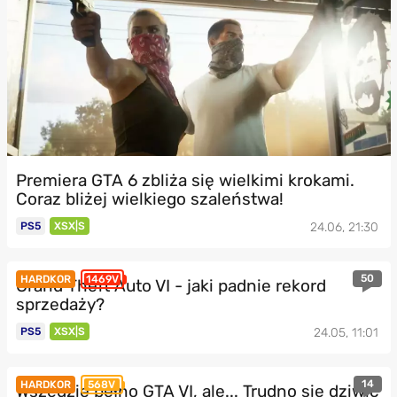
Premiera GTA 6 zbliża się wielkimi krokami.
Coraz bliżej wielkiego szaleństwa!
PS5
XSX|S
24.06, 21:30
50
HARDKOR
1469V
Grand Theft Auto VI - jaki padnie rekord
sprzedaży?
PS5
XSX|S
24.05, 11:01
14
HARDKOR
568V
Wszędzie pełno GTA VI, ale... Trudno się dziwić