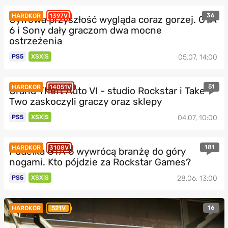
36
HARDKOR
1397V
Cyfrowa przyszłość wygląda coraz gorzej. GTA
6 i Sony dały graczom dwa mocne
ostrzeżenia
PS5
XSX|S
05.07, 14:00
51
HARDKOR
14051V
Grand Theft Auto VI - studio Rockstar i Take
Two zaskoczyli graczy oraz sklepy
PS5
XSX|S
04.07, 10:00
181
HARDKOR
3108V
Pudełka GTA 6 wywrócą branżę do góry
nogami. Kto pójdzie za Rockstar Games?
PS5
XSX|S
28.06, 13:00
16
HARDKOR
521V