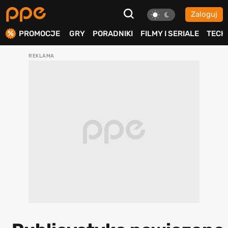
Zaloguj
ierdź
PROMOCJE
GRY
PORADNIKI
FILMY I SERIALE
TECH