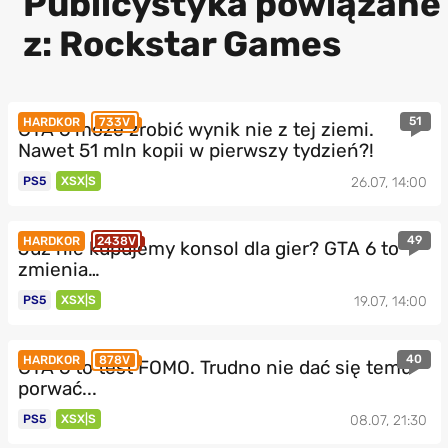
Publicystyka powiązane
z: Rockstar Games
51
HARDKOR
733V
GTA 6 może zrobić wynik nie z tej ziemi.
Nawet 51 mln kopii w pierwszy tydzień?!
PS5
XSX|S
26.07, 14:00
49
HARDKOR
2438V
Już nie kupujemy konsol dla gier? GTA 6 to
zmienia…
PS5
XSX|S
19.07, 14:00
40
HARDKOR
878V
GTA 6 to test FOMO. Trudno nie dać się temu
porwać...
PS5
XSX|S
08.07, 21:30