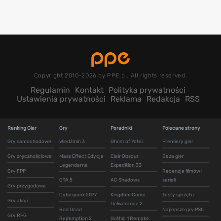
Copyright 2010-2026 by PPE.pl. All rights reserved.
Regulamin
Kontakt
Polityka prywatności
Ustawienia prywatności
Reklama
Redakcja
RSS
Ranking Gier
Gry
Poradniki
Polecane strony
Gry samochodowe
Wiedźmin 3
Ghost of Yotei
Premiery gier
Gry zręcznościowe
Mass Effect Edycja
Clair Obscur
Baza gier
Legendarna
Expedition 33
Gry FPP
Recenzje filmów i
GTA 5
AC Shadows
seriali
Gry przygodowe
Cyberpunk 2077
Kingdom Come
Testy sprzętu
Gry akcji
Deliverance 2
Red Dead
Najlepsze gry PS5
Gry RPG
Redemption 2
Gothic 1 Remake