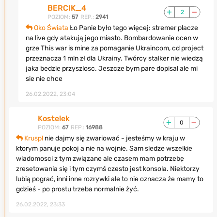
BERCIK_4
2
POZIOM:
57
REP.:
2941
Oko Świata
Ło Panie było tego więcej: stremer placze
na live gdy atakują jego miasto. Bombardowanie ocen w
grze This war is mine za pomaganie Ukraincom, cd project
przeznacza 1 mln zł dla Ukrainy. Twórcy stalker nie wiedzą
jaka bedzie przyszlosc. Jeszcze bym pare dopisal ale mi
sie nie chce
26.02.2022, 23:04
Kostelek
0
POZIOM:
67
REP.:
16988
Kruspl
nie dajmy się zwariować - jesteśmy w kraju w
ktorym panuje pokoj a nie na wojnie. Sam sledze wszelkie
wiadomosci z tym związane ale czasem mam potrzebę
zresetowania się i tym czymś czesto jest konsola. Niektorzy
lubią pograć, inni inne rozrywki ale to nie oznacza że mamy to
gdzieś - po prostu trzeba normalnie żyć.
26.02.2022, 23:33