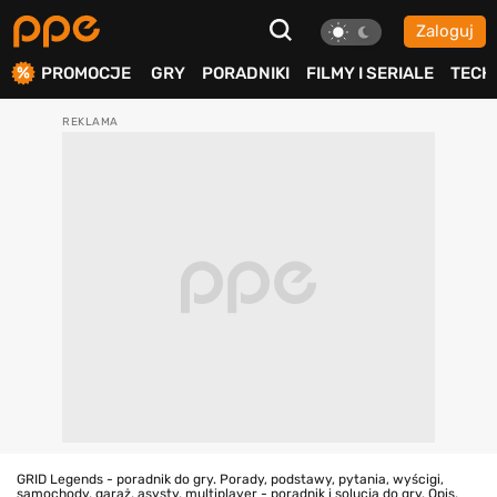
Zaloguj
ierdź
PROMOCJE
GRY
PORADNIKI
FILMY I SERIALE
TECH
GRID Legends - poradnik do gry. Porady, podstawy, pytania, wyścigi,
samochody, garaż, asysty, multiplayer - poradnik i solucja do gry. Opis,