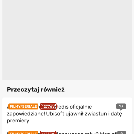
Przeczytaj również
Assassin’s Creed Heredis oficjalnie
13
FILMY/SERIALE
12776V
zapowiedziane! Ubisoft ujawnił zwiastun i datę
premiery
9
FILMY/SERIALE
11757V