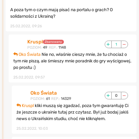
A poza tym o czym mają pisać na portalu o grach? O
solidarności z Ukrainą?
25.02.2022, 09:26
Kruspl
Zbanowany
1
POZIOM:
49
REP.:
1148
Oko Świata
Nie no, właśnie cieszy mnie, że tu chociaż o
tym nie piszą, ale śmieszy mnie poradnik do gry wyścigowej,
po prostu :)
25.02.2022, 09:57
Oko Świata
0
POZIOM:
61
REP.:
14329
Kruspl
kliki muszą się zgadzać, poza tym gwarantuję Ci
że jeszcze o ukrainie tutaj prz czytasz. Był już bodaj jakiś
news o Ukraińskim studiu, choć nie kliknąłem.
25.02.2022, 10:03