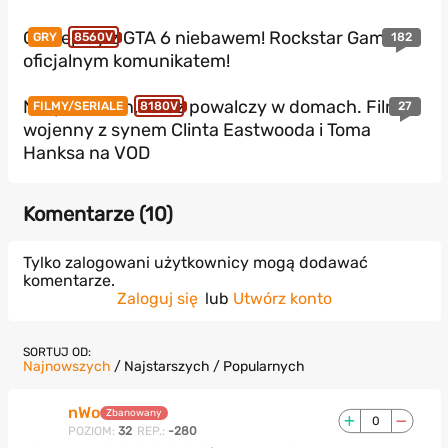
Gameplay z GTA 6 niebawem! Rockstar Games z
182
GRY
8560V
oficjalnym komunikatem!
Nie podbił kin, teraz powalczy w domach. Film
27
FILMY/SERIALE
8180V
wojenny z synem Clinta Eastwooda i Toma
Hanksa na VOD
Komentarze (
10
)
Tylko zalogowani użytkownicy mogą dodawać
komentarze.
Zaloguj się
lub
Utwórz konto
SORTUJ OD:
Najnowszych
/
Najstarszych
/
Popularnych
nWo
Zbanowany
0
POZIOM:
32
REP.:
-280