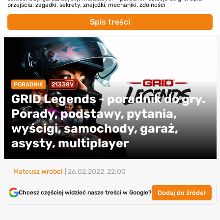
przejścia, zagadki, sekrety, znajdźki, mechaniki, zdolności
Spis treści
PORADNIK
21338V
GRID Legends - poradnik do gry.
Porady, podstawy, pytania,
wyścigi, samochody, garaż,
asysty, multiplayer
Mateusz Wróbel
| 26.02.2022, 22:00
Dodaj do źródeł
Chcesz częściej widzieć nasze treści w Google?