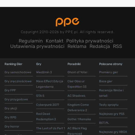
Copyright 2010-2026 by PPE.pl. All rights reserved.
Regulamin
Kontakt
Polityka prywatności
Ustawienia prywatności
Reklama
Redakcja
RSS
Ranking Gier
Gry
Poradniki
Polecane strony
Gry samochodowe
Wiedźmin 3
Ghost of Yotei
Premiery gier
Gry zręcznościowe
Mass Effect Edycja
Clair Obscur
Baza gier
Legendarna
Expedition 33
Gry FPP
Recenzje filmów i
GTA 5
AC Shadows
seriali
Gry przygodowe
Cyberpunk 2077
Kingdom Come
Testy sprzętu
Gry akcji
Deliverance 2
Red Dead
Najlepsze gry PS5
Gry RPG
Redemption 2
Gothic 1 Remake
BET.PL
Gry horror
The Last of Us Part 1
AC Black Flag
Najlepsze gry XBOX
Resynced