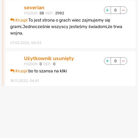
severian
0
POZIOM:
58
REP.:
2982
Kruspl
To jest strona o grach wiec zajmujemy się
grami.Jednocześnie wszyscy jesteśmy świadomi,że trwa
wojna.
27.02.2022, 08:23
Użytkownik usunięty
0
POZIOM:
0
REP.:
0
Kruspl
bo to szansa na kliki
18.11.2022, 06:41