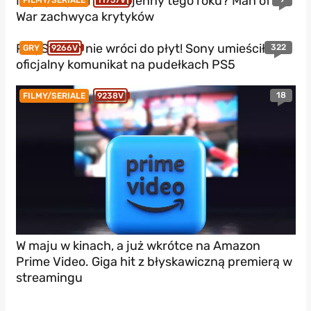
Najlepszy thriller wojenny tego roku? Man of
War zachwyca krytyków
PlayStation nie wróci do płyt! Sony umieściło
322
GRY
9266V
oficjalny komunikat na pudełkach PS5
18
FILMY/SERIALE
9238V
W maju w kinach, a już wkrótce na Amazon
Prime Video. Giga hit z błyskawiczną premierą w
streamingu