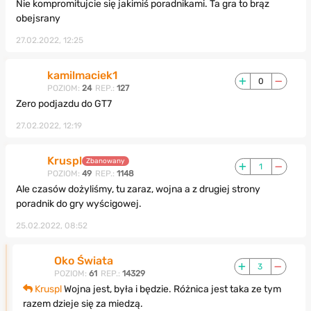
Nie kompromitujcie się jakimiś poradnikami. Ta gra to brąz
obejsrany
27.02.2022, 12:25
kamilmaciek1
0
POZIOM:
24
REP.:
127
Zero podjazdu do GT7
27.02.2022, 12:19
Kruspl
Zbanowany
1
POZIOM:
49
REP.:
1148
Ale czasów dożyliśmy, tu zaraz, wojna a z drugiej strony
poradnik do gry wyścigowej.
25.02.2022, 08:52
Oko Świata
3
POZIOM:
61
REP.:
14329
Kruspl
Wojna jest, była i będzie. Różnica jest taka ze tym
razem dzieje się za miedzą.