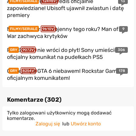
Assassin’s Creed Heredis oficjalnie
13
FILMY/SERIALE
12498V
zapowiedziane! Ubisoft ujawnił zwiastun i datę
premiery
Najlepszy thriller wojenny tego roku? Man of
9
FILMY/SERIALE
9610V
War zachwyca krytyków
PlayStation nie wróci do płyt! Sony umieściło
306
GRY
9072V
oficjalny komunikat na pudełkach PS5
Gameplay z GTA 6 niebawem! Rockstar Games z
178
GRY
8254V
oficjalnym komunikatem!
Komentarze (
302
)
Tylko zalogowani użytkownicy mogą dodawać
komentarze.
Zaloguj się
lub
Utwórz konto