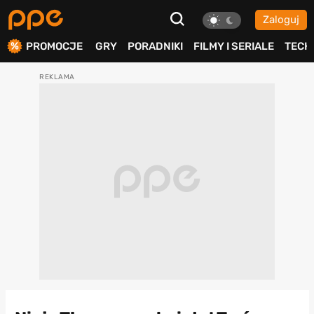
Zaloguj
ierdź
PROMOCJE
GRY
PORADNIKI
FILMY I SERIALE
TECH