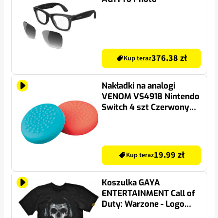
376.38 zł
Kup teraz
Nakładki na analogi
VENOM VS4918 Nintendo
Switch 4 szt Czerwony
Niebieski
19.99 zł
Kup teraz
Koszulka GAYA
ENTERTAINMENT Call of
Duty: Warzone - Logo
(rozmiar XXL)