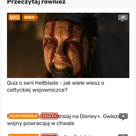
Przeczytaj również
25
QUIZ
896V
Quiz o serii Hellblade - jak wiele wiesz o
celtyckiej wojowniczce?
Nowe Star Wars od dzisiaj na Disney+. Gwiezdne
4
FILMY/SERIALE
22533V
wojny powracają w chwale