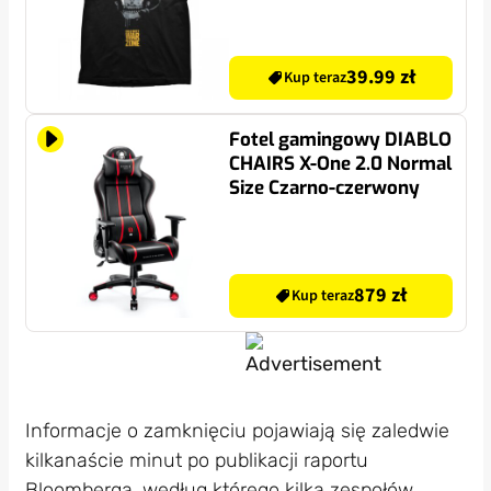
39.99 zł
Kup teraz
Fotel gamingowy DIABLO
CHAIRS X-One 2.0 Normal
Size Czarno-czerwony
879 zł
Kup teraz
Informacje o zamknięciu pojawiają się zaledwie
kilkanaście minut po publikacji raportu
Bloomberga, według którego kilka zespołów