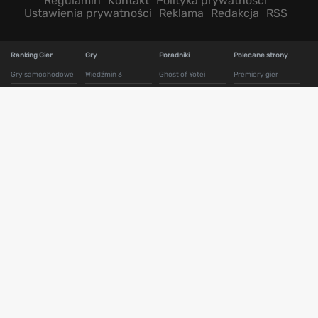
Regulamin
Kontakt
Polityka prywatności
Ustawienia prywatności
Reklama
Redakcja
RSS
Ranking Gier
Gry
Poradniki
Polecane strony
Gry samochodowe
Wiedźmin 3
Ghost of Yotei
Premiery gier
Gry zręcznościowe
Mass Effect Edycja
Clair Obscur
Baza gier
Legendarna
Expedition 33
Gry FPP
Recenzje filmów i
GTA 5
AC Shadows
seriali
Gry przygodowe
Cyberpunk 2077
Kingdom Come
Testy sprzętu
Gry akcji
Deliverance 2
Red Dead
Najlepsze gry PS5
Gry RPG
Redemption 2
Gothic 1 Remake
BET.PL
Gry horror
The Last of Us Part 1
AC Black Flag
Najlepsze gry XBOX
Resynced
Gry symulatory
Uncharted 4
Series S i X
Silent Hill 2 Remake
Gry survival
God of War Ragnarok
Bukmacherzy
Baldurs Gate 3
Gry z otwartym
Assassin's Creed
Kod promocyjny
światem
Valhalla
Hogwarts Legacy
Fortuna
Disco Elysium
Wiedźmin 3