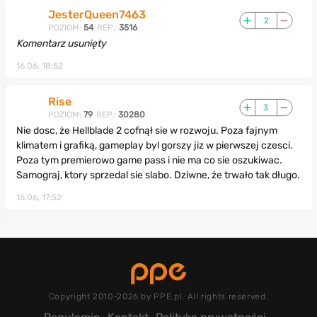
JesterQueen7463
2
POZIOM:
54
REP.:
3516
Komentarz usunięty
16.06, 18:52
Rise
3
POZIOM:
79
REP.:
30280
Nie dosc, że Hellblade 2 cofnął sie w rozwoju. Poza fajnym
klimatem i grafiką, gameplay byl gorszy jiz w pierwszej czesci.
Poza tym premierowo game pass i nie ma co sie oszukiwac.
Samograj, ktory sprzedal sie slabo. Dziwne, że trwało tak długo.
16.06, 17:52
Copyright 2010-2026 by PPE.pl. All rights reserved.