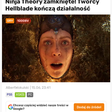
Ninja Theory zamknięte! Twórcy
Hellblade kończą działalność
GRY
10008V
AlbertWokulski
| 15.06, 23:41
PS5
XSX|S
PC
Chcesz częściej widzieć nasze treści w
Dodaj do źródeł
Google?