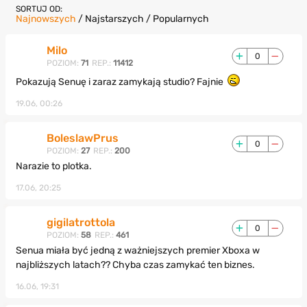
SORTUJ OD:
Najnowszych
/
Najstarszych
/
Popularnych
Milo
0
POZIOM:
71
REP.:
11412
Pokazują Senuę i zaraz zamykają studio? Fajnie
19.06, 00:26
BoleslawPrus
0
POZIOM:
27
REP.:
200
Narazie to plotka.
17.06, 20:25
gigilatrottola
0
POZIOM:
58
REP.:
461
Senua miała być jedną z ważniejszych premier Xboxa w
najbliższych latach?? Chyba czas zamykać ten biznes.
16.06, 19:31