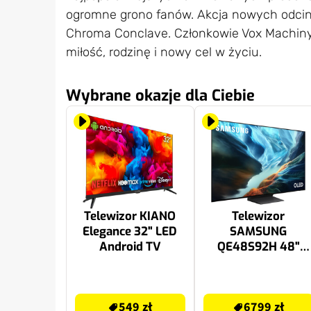
ogromne grono fanów. Akcja nowych odcin
Chroma Conclave. Członkowie Vox Machiny 
miłość, rodzinę i nowy cel w życiu.
Wybrane okazje dla Ciebie
Telewizor KIANO
Telewizor
Elegance 32" LED
SAMSUNG
Android TV
QE48S92H 48"
OLED 4K 165 Hz
Tizen TV Dolby
549 zł
6799 zł
Atmos HDMI 2.1
549 zł
6799 zł