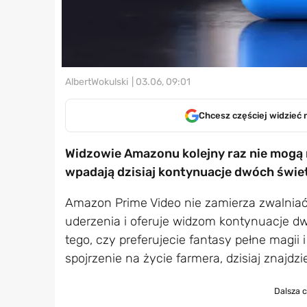
AlbertWokulski
| 03.06, 09:01
Chcesz częściej widzieć 
Widzowie Amazonu kolejny raz nie mogą 
wpadają dzisiaj kontynuacje dwóch świetn
Amazon Prime Video nie zamierza zwalnia
uderzenia i oferuje widzom kontynuacje dwó
tego, czy preferujecie fantasy pełne magii
spojrzenie na życie farmera, dzisiaj znajdzi
Dalsza 