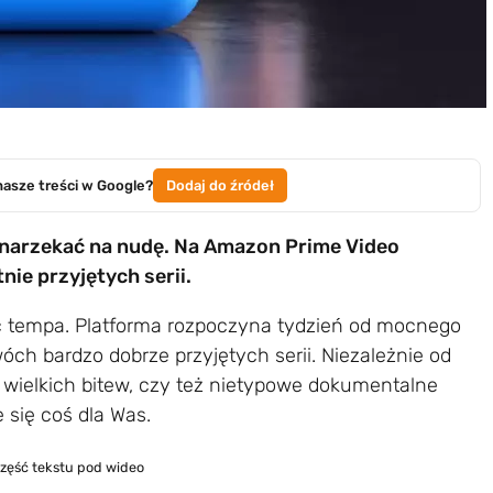
nasze treści w Google?
Dodaj do źródeł
narzekać na nudę. Na Amazon Prime Video
ie przyjętych serii.
ć tempa. Platforma rozpoczyna tydzień od mocnego
ch bardzo dobrze przyjętych serii. Niezależnie od
 i wielkich bitew, czy też nietypowe dokumentalne
e się coś dla Was.
część tekstu pod wideo