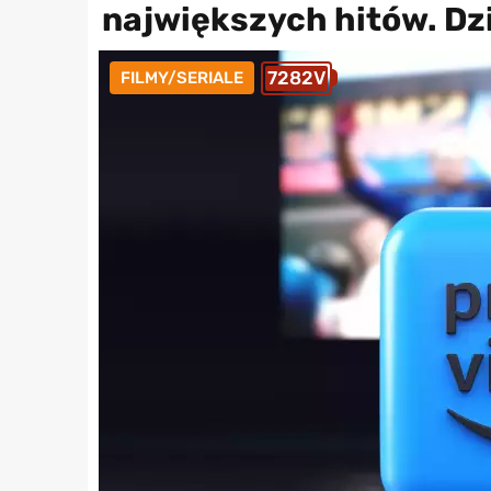
największych hitów. Dz
7282V
FILMY/SERIALE