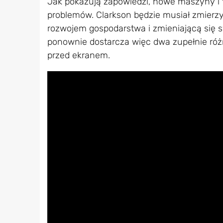
Jak pokazują zapowiedzi, nowe maszyny i 
problemów. Clarkson będzie musiał zmierz
rozwojem gospodarstwa i zmieniającą się s
ponownie dostarcza więc dwa zupełnie róż
przed ekranem.