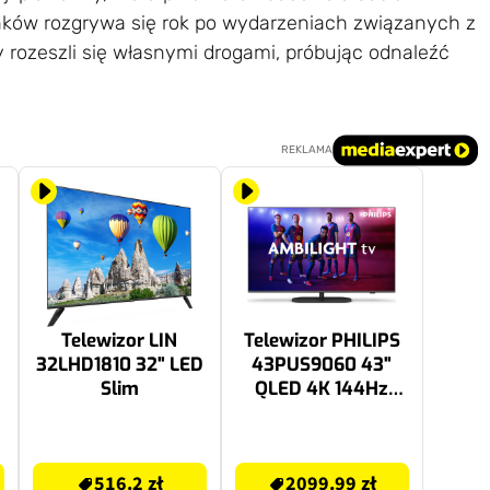
ków rozgrywa się rok po wydarzeniach związanych z
rozeszli się własnymi drogami, próbując odnaleźć
REKLAMA
Telewizor LIN
Telewizor PHILIPS
32LHD1810 32" LED
43PUS9060 43"
Slim
QLED 4K 144Hz
VRR Titan OS
Ambilight x3 Dolby
516.2 zł
2099.99 zł
Atmos Dolby Vision
516.2 zł
2099.99 zł
HDMI 2.1