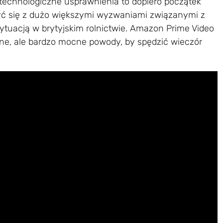
technologiczne usprawnienia to dopiero początek
yć się z dużo większymi wyzwaniami związanymi z
ytuacją w brytyjskim rolnictwie. Amazon Prime Video
ne, ale bardzo mocne powody, by spędzić wieczór