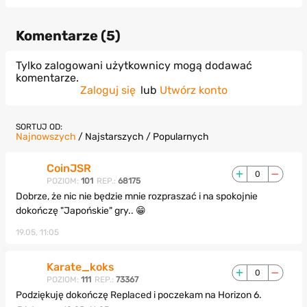
Komentarze (
5
)
Tylko zalogowani użytkownicy mogą dodawać
komentarze.
Zaloguj się
lub
Utwórz konto
SORTUJ OD:
Najnowszych
/
Najstarszych
/
Popularnych
CoinJSR
0
POZIOM:
101
REP.:
68175
Dobrze, że nic nie będzie mnie rozpraszać i na spokojnie
dokończę "Japońskie" gry.. 😁
19.05, 11:05
Karate_koks
0
POZIOM:
111
REP.:
73367
Podziękuję dokończę Replaced i poczekam na Horizon 6.