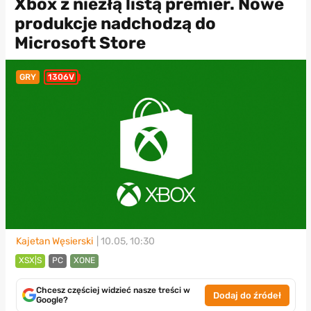
Xbox z niezłą listą premier. Nowe
produkcje nadchodzą do
Microsoft Store
GRY
1306V
Kajetan Węsierski
| 10.05, 10:30
XSX|S
PC
XONE
Chcesz częściej widzieć nasze treści w
Dodaj do źródeł
Google?