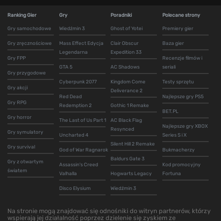
Ranking Gier
Gry
Poradniki
Polecane strony
Gry samochodowe
Wiedźmin 3
Ghost of Yotei
Premiery gier
Gry zręcznościowe
Mass Effect Edycja
Clair Obscur
Baza gier
Legendarna
Expedition 33
Gry FPP
Recenzje filmów i
GTA 5
AC Shadows
seriali
Gry przygodowe
Cyberpunk 2077
Kingdom Come
Testy sprzętu
Gry akcji
Deliverance 2
Red Dead
Najlepsze gry PS5
Gry RPG
Redemption 2
Gothic 1 Remake
BET.PL
Gry horror
The Last of Us Part 1
AC Black Flag
Najlepsze gry XBOX
Resynced
Gry symulatory
Uncharted 4
Series S i X
Silent Hill 2 Remake
Gry survival
God of War Ragnarok
Bukmacherzy
Baldurs Gate 3
Gry z otwartym
Assassin's Creed
Kod promocyjny
światem
Valhalla
Hogwarts Legacy
Fortuna
Disco Elysium
Wiedźmin 3
Na stronie mogą znajdować się odnośniki do witryn partnerów, którzy
wspierają jej działalność poprzez dzielenie się zyskiem ze