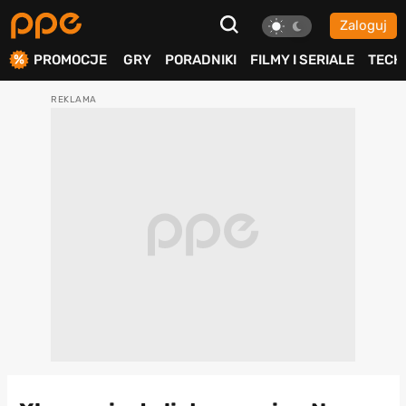
Zaloguj
ierdź
PROMOCJE
GRY
PORADNIKI
FILMY I SERIALE
TECH