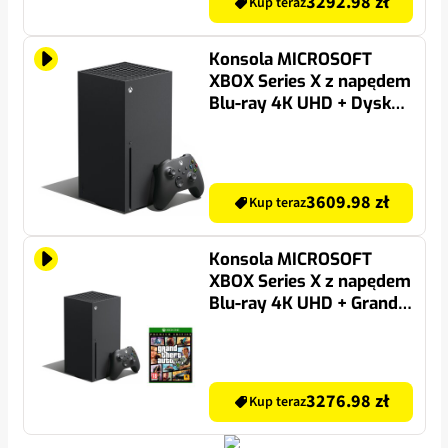
3292.98 zł
Kup teraz
Konsola MICROSOFT
XBOX Series X z napędem
Blu-ray 4K UHD + Dysk
SEAGATE Expansion
Portable 2TB HDD
3609.98 zł
Kup teraz
Konsola MICROSOFT
XBOX Series X z napędem
Blu-ray 4K UHD + Grand
Theft Auto V - Edycja
Premium Gra XBOX ONE
(Kompatybilna z Xbox
Series X)
3276.98 zł
Kup teraz