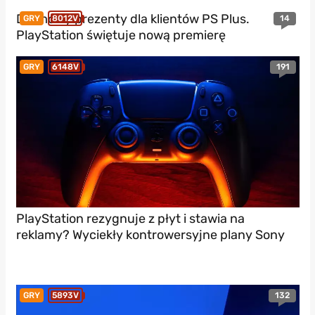
Darmowy prezenty dla klientów PS Plus.
14
GRY
8012V
PlayStation świętuje nową premierę
191
GRY
6148V
PlayStation rezygnuje z płyt i stawia na
reklamy? Wyciekły kontrowersyjne plany Sony
132
GRY
5893V