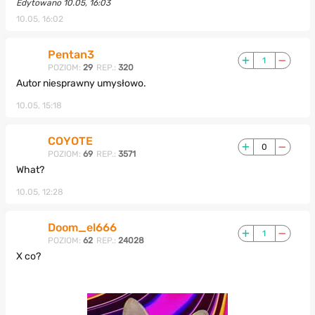
Edytowano 10.05, 16:03
10.05, 16:02
Pentan3
1
POZIOM:
29
REP.:
320
Autor niesprawny umysłowo.
10.05, 15:18
COYOTE
0
POZIOM:
69
REP.:
3571
What?
10.05, 12:28
Doom_el666
1
POZIOM:
62
REP.:
24028
X co?