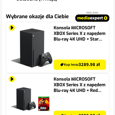
REKLAMA
Wybrane okazje dla Ciebie
Konsola MICROSOFT
XBOX Series X z napędem
Blu-ray 4K UHD + Star
Wars Jedi: Ocalały Gra
XBOX ONE
3289.98 zł
Kup teraz
Konsola MICROSOFT
XBOX Series X z napędem
Blu-ray 4K UHD + Red
Dead Redemption 2 Gra
XBOX ONE
(Kompatybilna z Xbox
Series X)