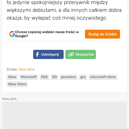
to jedynie spokojniejszy przerywnik między
większymi debiutami, a dla innych całkiem dobra
okazja, by wyłapać coś mniej oczywistego.
Chcesz częściej widzieć nasze treści w
Dodaj do źródeł
Google?
Udostępnij
Skopiuj link
Źródło:
Xbox Wire
Xbox
Microsoft
XSX
XO
premiery
gry
microsoft store
Xbox Store