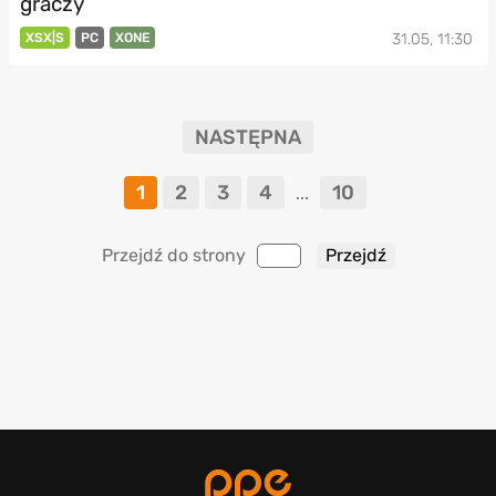
graczy
XSX|S
PC
XONE
31.05, 11:30
NASTĘPNA
1
2
3
4
10
...
Przejdź do strony