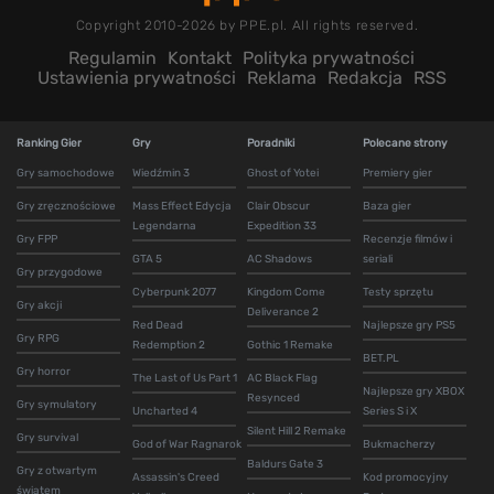
Copyright 2010-2026 by PPE.pl. All rights reserved.
Regulamin
Kontakt
Polityka prywatności
Ustawienia prywatności
Reklama
Redakcja
RSS
Ranking Gier
Gry
Poradniki
Polecane strony
Gry samochodowe
Wiedźmin 3
Ghost of Yotei
Premiery gier
Gry zręcznościowe
Mass Effect Edycja
Clair Obscur
Baza gier
Legendarna
Expedition 33
Gry FPP
Recenzje filmów i
GTA 5
AC Shadows
seriali
Gry przygodowe
Cyberpunk 2077
Kingdom Come
Testy sprzętu
Gry akcji
Deliverance 2
Red Dead
Najlepsze gry PS5
Gry RPG
Redemption 2
Gothic 1 Remake
BET.PL
Gry horror
The Last of Us Part 1
AC Black Flag
Najlepsze gry XBOX
Resynced
Gry symulatory
Uncharted 4
Series S i X
Silent Hill 2 Remake
Gry survival
God of War Ragnarok
Bukmacherzy
Baldurs Gate 3
Gry z otwartym
Assassin's Creed
Kod promocyjny
światem