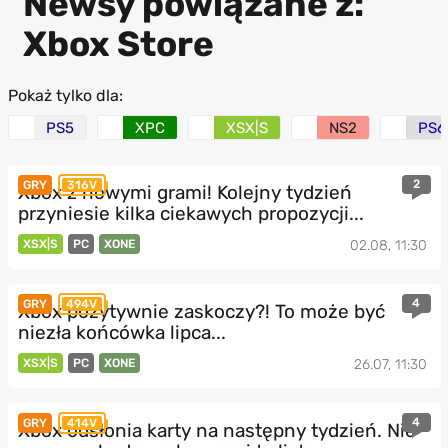
Newsy powiązane z:
Xbox Store
Pokaż tylko dla:
PS5
XPC
XSX|S
NS2
PS6
2
GRY
316V
Xbox z nowymi grami! Kolejny tydzień
przyniesie kilka ciekawych propozycji...
XSX|S
PC
XONE
02.08, 11:30
4
GRY
494V
Xbox pozytywnie zaskoczy?! To może być
niezła końcówka lipca...
XSX|S
PC
XONE
26.07, 11:30
4
GRY
414V
Xbox odsłonia karty na następny tydzień. Nie