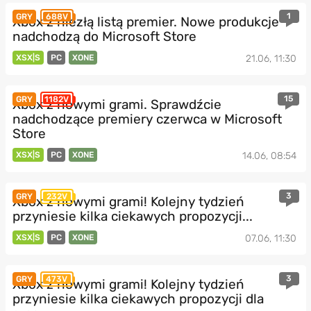
1
GRY
688V
Xbox z niezłą listą premier. Nowe produkcje
nadchodzą do Microsoft Store
XSX|S
PC
XONE
21.06, 11:30
15
GRY
1182V
Xbox z nowymi grami. Sprawdźcie
nadchodzące premiery czerwca w Microsoft
Store
XSX|S
PC
XONE
14.06, 08:54
3
GRY
232V
Xbox z nowymi grami! Kolejny tydzień
przyniesie kilka ciekawych propozycji...
XSX|S
PC
XONE
07.06, 11:30
3
GRY
473V
Xbox z nowymi grami! Kolejny tydzień
przyniesie kilka ciekawych propozycji dla