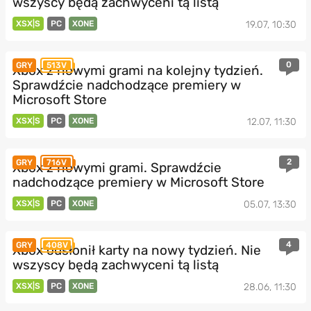
wszyscy będą zachwyceni tą listą
XSX|S
PC
XONE
19.07, 10:30
0
GRY
513V
Xbox z nowymi grami na kolejny tydzień.
Sprawdźcie nadchodzące premiery w
Microsoft Store
XSX|S
PC
XONE
12.07, 11:30
2
GRY
716V
Xbox z nowymi grami. Sprawdźcie
nadchodzące premiery w Microsoft Store
XSX|S
PC
XONE
05.07, 13:30
4
GRY
408V
Xbox odsłonił karty na nowy tydzień. Nie
wszyscy będą zachwyceni tą listą
XSX|S
PC
XONE
28.06, 11:30