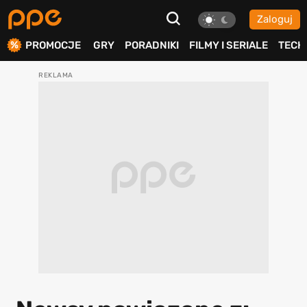
Zaloguj
ierdź
PROMOCJE
GRY
PORADNIKI
FILMY I SERIALE
TECH