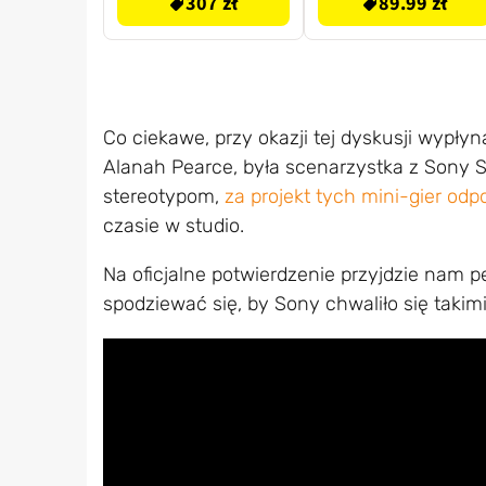
307 zł
89.99 zł
Co ciekawe, przy okazji tej dyskusji wypłyną
Alanah Pearce, była scenarzystka z Sony
stereotypom,
za projekt tych mini-gier odp
czasie w studio.
Na oficjalne potwierdzenie przyjdzie nam 
spodziewać się, by Sony chwaliło się takim