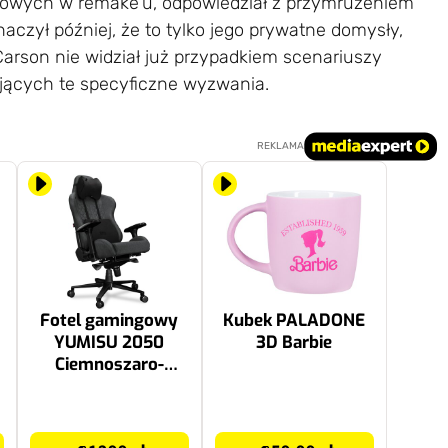
owych w remake'u, odpowiedział z przymrużeniem
znaczył później, że to tylko jego prywatne domysły,
Carson nie widział już przypadkiem scenariuszy
jących te specyficzne wyzwania.
REKLAMA
Fotel gamingowy
Kubek PALADONE
YUMISU 2050
3D Barbie
Ciemnoszaro-
czarny
1399.99 zł
59.99 zł