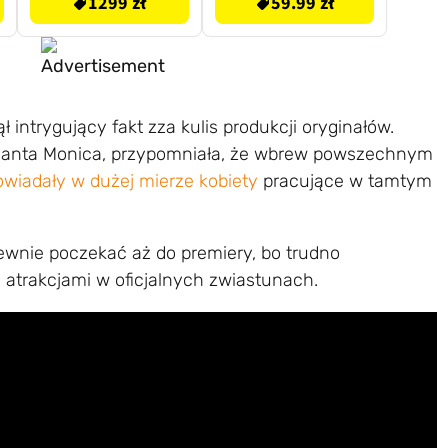
1299 zł
59.99 zł
ł intrygujący fakt zza kulis produkcji oryginałów.
 Santa Monica, przypomniała, że wbrew powszechnym
owiadały w dużej mierze kobiety
pracujące w tamtym
pewnie poczekać aż do premiery, bo trudno
i atrakcjami w oficjalnych zwiastunach.