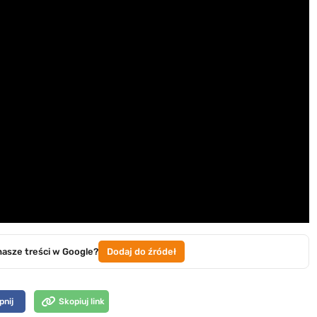
nasze treści w Google?
Dodaj do źródeł
pnij
Skopiuj link