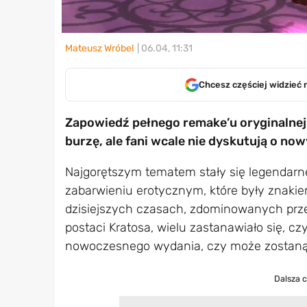
Mateusz Wróbel
| 06.04, 11:31
Chcesz częściej widzieć 
Zapowiedź pełnego remake’u oryginalnej 
burzę, ale fani wcale nie dyskutują o no
Najgorętszym tematem stały się legendarn
zabarwieniu erotycznym, które były znakie
dzisiejszych czasach, zdominowanych przez
postaci Kratosa, wielu zastanawiało się, cz
nowoczesnego wydania, czy może zostaną 
Dalsza 