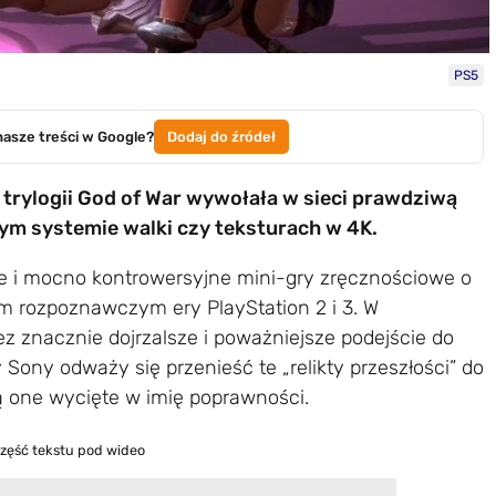
PS5
nasze treści w Google?
Dodaj do źródeł
trylogii God of War wywołała w sieci prawdziwą
wym systemie walki czy teksturach w 4K.
e i mocno kontrowersyjne mini-gry zręcznościowe o
m rozpoznawczym ery PlayStation 2 i 3. W
 znacznie dojrzalsze i poważniejsze podejście do
y Sony odważy się przenieść te „relikty przeszłości” do
one wycięte w imię poprawności.
część tekstu pod wideo