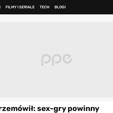
I
FILMY I SERIALE
TECH
BLOGI
przemówił: sex-gry powinny