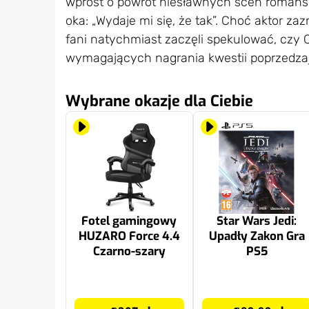
wprost o powrót niesławnych scen romans
oka: „Wydaje mi się, że tak”. Choć aktor za
fani natychmiast zaczęli spekulować, czy 
wymagających nagrania kwestii poprzedza
Wybrane okazje dla Ciebie
Fotel gamingowy
Star Wars Jedi:
HUZARO Force 4.4
Upadły Zakon Gra
Czarno-szary
PS5
307 zł
89.99 zł