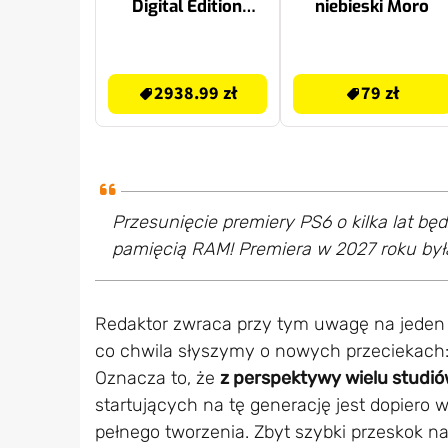
Digital Edition
niebieski Moro
825GB E-chassis +
Kierownica HORI
2938.99 zł
79 zł
Racing Wheel Apex
2938.99 zł
79 zł
(PC/PS4/PS5)
Przesunięcie premiery PS6 o kilka lat b
pamięcią RAM! Premiera w 2027 roku był
Redaktor zwraca przy tym uwagę na jeden 
co chwila słyszymy o nowych przeciekach: 
Oznacza to, że
z perspektywy wielu studió
startujących na tę generację jest dopiero w
pełnego tworzenia. Zbyt szybki przeskok n