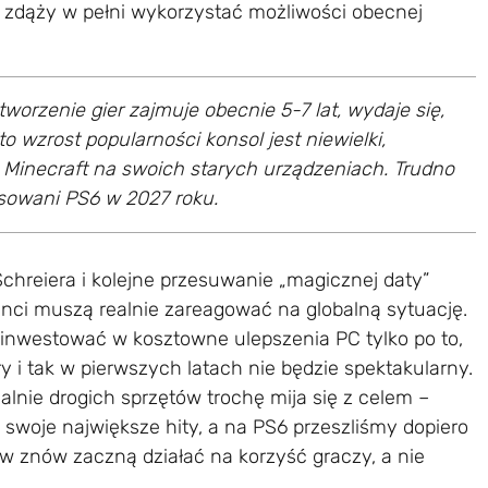
zdąży w pełni wykorzystać możliwości obecnej
worzenie gier zajmuje obecnie 5-7 lat, wydaje się,
o wzrost popularności konsol jest niewielki,
Minecraft na swoich starych urządzeniach. Trudno
esowani PS6 w 2027 roku.
chreiera i kolejne przesuwanie „magicznej daty”
enci muszą realnie zareagować na globalną sytuację.
i inwestować w kosztowne ulepszenia PC tylko po to,
 i tak w pierwszych latach nie będzie spektakularny.
lnie drogich sprzętów trochę mija się z celem –
ło swoje największe hity, a na PS6 przeszliśmy dopiero
w znów zaczną działać na korzyść graczy, a nie