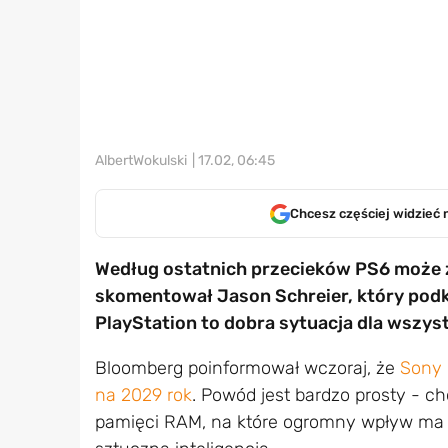
AlbertWokulski
| 17.02, 06:45
Chcesz częściej widzieć 
Według ostatnich przecieków PS6 może za
skomentował Jason Schreier, który podkr
PlayStation to dobra sytuacja dla wszyst
Bloomberg poinformował wczoraj, że
Sony 
na 2029 rok
. Powód jest bardzo prosty - c
pamięci RAM, na które ogromny wpływ ma 