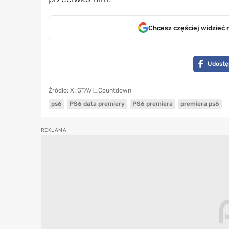
Chcesz częściej widzieć 
Udostę
Źródło: X: GTAVI_Countdown
ps6
PS6 data premiery
PS6 premiera
premiera ps6