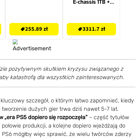
E-chassis 1TB +
Kontroler SONY
DualSense Biały +
255.89 zł
3311.7 zł
Astro Bot Gra PS5
255.89 zł
3311.7 zł
ędzie pozytywnym skutkiem kryzysu związanego z
aby katastrofą dla wszystkich zainteresowanych.
kluczowy szczegół, o którym łatwo zapomnieć, kiedy
tworzenie dużych gier trwa dziś nawet 5-7 lat.
w „era PS5 dopiero się rozpoczęła”
– część tytułów
 połowie produkcji, a kolejne dopiero wjeżdżają do
a PS6 mógłby więc sprawić, że wielu twórców zderzy