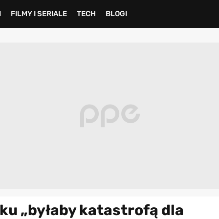
I
FILMY I SERIALE
TECH
BLOGI
ku „byłaby katastrofą dla