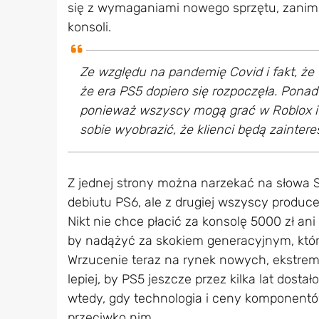
się z wymaganiami nowego sprzętu, zanim 
konsoli.
Ze względu na pandemię Covid i fakt, że t
że era PS5 dopiero się rozpoczęła. Ponadt
ponieważ wszyscy mogą grać w Roblox i 
sobie wyobrazić, że klienci będą zainter
Z jednej strony można narzekać na słowa S
debiutu PS6, ale z drugiej wszyscy produc
Nikt nie chce płacić za konsolę 5000 zł an
by nadążyć za skokiem generacyjnym, który
Wrzucenie teraz na rynek nowych, ekstrema
lepiej, by PS5 jeszcze przez kilka lat dosta
wtedy, gdy technologia i ceny komponentó
przeciwko nim.