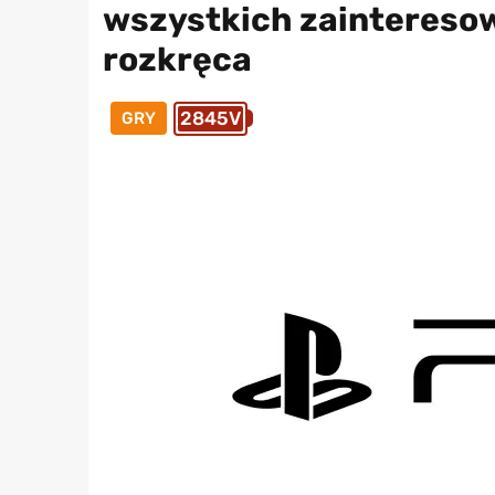
wszystkich zainteresow
rozkręca
2845V
GRY