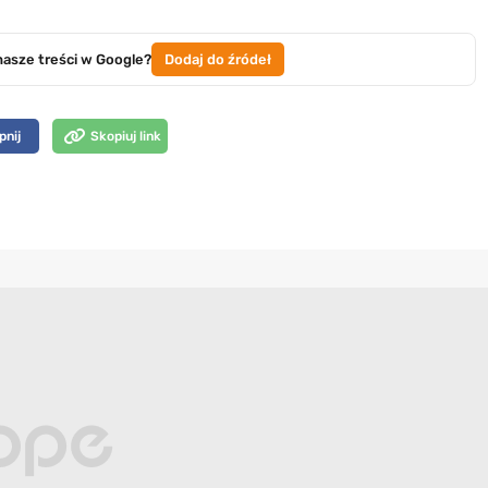
nasze treści w Google?
Dodaj do źródeł
pnij
Skopiuj link