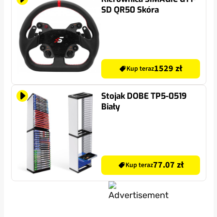
SD QR50 Skóra
1529 zł
Kup teraz
Stojak DOBE TP5-0519
Biały
77.07 zł
Kup teraz