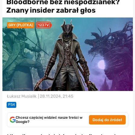
Bloodborne bez niespodzianek?
Znany insider zabrał głos
GRY (PLOTKA)
1237V
Łukasz Musialik
| 28.11.2024, 21:45
PS4
Chcesz częściej widzieć nasze treści w
Dodaj do źródeł
Google?