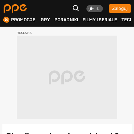
Zaloguj
ierdź
PROMOCJE
GRY
PORADNIKI
FILMY I SERIALE
TECH