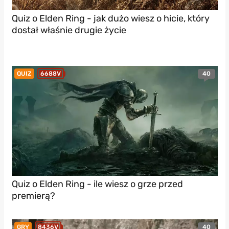
Quiz o Elden Ring - jak dużo wiesz o hicie, który
dostał właśnie drugie życie
40
QUIZ
6688V
Quiz o Elden Ring - ile wiesz o grze przed
premierą?
40
GRY
8436V