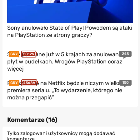
Sony anulowało State of Play! Powodem są ataki
na PlayStation ze strony graczy?
Sony pozwane już w 5 krajach za anulowanie
245
GRY
5012V
płyt w pudełkach. Wrogów PlayStation coraz
więcej
Pokaz GTA 6 na Netflix będzie niczym wielka
150
GRY
4568V
premiera serialu. „To wydarzenie, którego nie
można przegapić”
Komentarze (
16
)
Tylko zalogowani użytkownicy mogą dodawać
komentarze.