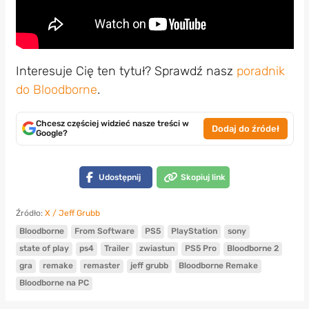
Interesuje Cię ten tytuł? Sprawdź nasz
poradnik
do Bloodborne
.
Chcesz częściej widzieć nasze treści w
Dodaj do źródeł
Google?
Udostępnij
Skopiuj link
Źródło:
X / Jeff Grubb
Bloodborne
From Software
PS5
PlayStation
sony
state of play
ps4
Trailer
zwiastun
PS5 Pro
Bloodborne 2
gra
remake
remaster
jeff grubb
Bloodborne Remake
Bloodborne na PC