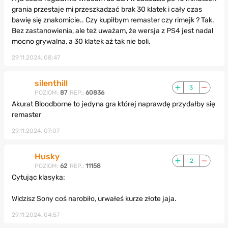
grania przestaje mi przeszkadzać brak 30 klatek i cały czas
bawię się znakomicie.. Czy kupiłbym remaster czy rimejk ? Tak.
Bez zastanowienia, ale też uważam, że wersja z PS4 jest nadal
mocno grywalna, a 30 klatek aż tak nie boli.
29.11.2024, 08:47
silenthill
3
POZIOM:
87
REP.:
60836
Akurat Bloodborne to jedyna gra której naprawdę przydałby się
remaster
29.11.2024, 07:07
Husky
2
POZIOM:
62
REP.:
11158
Cytując klasyka:
Widzisz Sony coś narobiło, urwałeś kurze złote jaja.
29.11.2024, 04:57