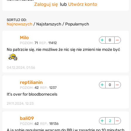
Zaloguj się
lub
Utwórz konto
SORTUJ OD:
Najnowszych
/
Najstarszych
/
Popularnych
Milo
0
POZIOM:
71
REP.:
11412
No patrzcie się, nie możliwe że nic się nie zmieni nie może być
04.12.2024, 01:56
reptilianin
0
POZIOM:
42
REP.:
1237
It's over for bloodbornecels
29.11.2024, 12:23
bali09
2
POZIOM:
62
REP.:
18136
A ja sobie regularnie wracam do BB i w zasadzie po 10 minutach