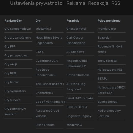
Ustawienia prywatności
Reklama
Redakcja
RSS
Ranking Gier
Gry
Poradniki
Polecane strony
Gry samochodowe
Wiedźmin 3
Ghost of Yotei
Premiery gier
Gry zręcznościowe
Mass Effect Edycja
Clair Obscur
Baza gier
Legendarna
Expedition 33
Gry FPP
Recenzje filmów i
GTA 5
AC Shadows
seriali
Gry przygodowe
Cyberpunk 2077
Kingdom Come
Testy sprzętu
Gry akcji
Deliverance 2
Red Dead
Najlepsze gry PS5
Gry RPG
Redemption 2
Gothic 1 Remake
BET.PL
Gry horror
The Last of Us Part 1
AC Black Flag
Najlepsze gry XBOX
Resynced
Gry symulatory
Uncharted 4
Series S i X
Silent Hill 2 Remake
Gry survival
God of War Ragnarok
Bukmacherzy
Baldurs Gate 3
Gry z otwartym
Assassin's Creed
Kod promocyjny
światem
Valhalla
Hogwarts Legacy
Fortuna
Disco Elysium
Wiedźmin 3