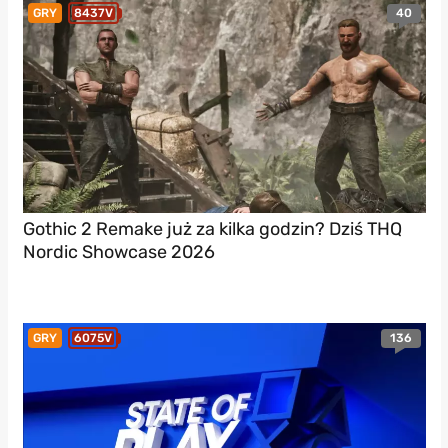
40
GRY
8437V
Gothic 2 Remake już za kilka godzin? Dziś THQ
Nordic Showcase 2026
136
GRY
6075V