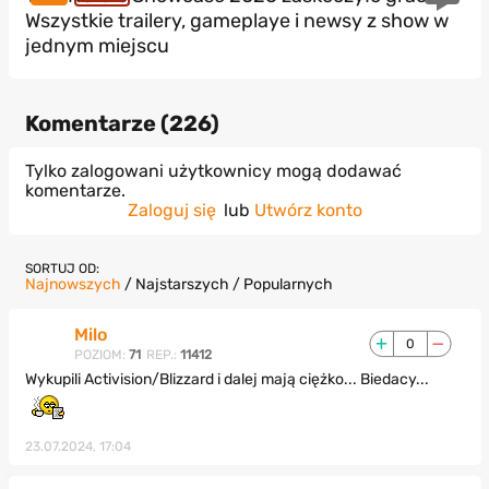
Wszystkie trailery, gameplaye i newsy z show w
jednym miejscu
Komentarze (
226
)
Tylko zalogowani użytkownicy mogą dodawać
komentarze.
Zaloguj się
lub
Utwórz konto
SORTUJ OD:
Najnowszych
/
Najstarszych
/
Popularnych
Milo
0
POZIOM:
71
REP.:
11412
Wykupili Activision/Blizzard i dalej mają ciężko... Biedacy...
23.07.2024, 17:04