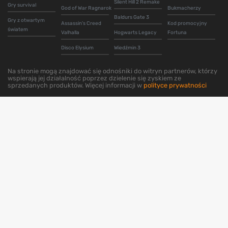
Silent Hill 2 Remake
Gry survival
God of War Ragnarok
Bukmacherzy
Baldurs Gate 3
Gry z otwartym
Assassin's Creed
Kod promocyjny
światem
Valhalla
Hogwarts Legacy
Fortuna
Disco Elysium
Wiedźmin 3
Na stronie mogą znajdować się odnośniki do witryn partnerów, którzy
wspierają jej działalność poprzez dzielenie się zyskiem ze
sprzedanych produktów. Więcej informacji w
polityce prywatności