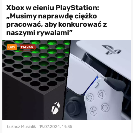
Xbox w cieniu PlayStation:
„Musimy naprawdę ciężko
pracować, aby konkurować z
naszymi rywalami”
GRY
11424V
Łukasz Musialik
| 19.07.2024, 14:35