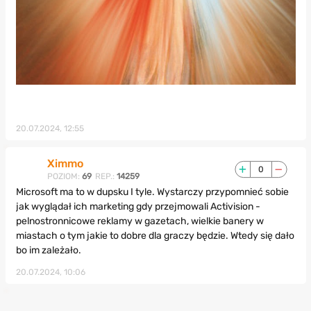
20.07.2024, 12:55
Ximmo
0
POZIOM:
69
REP.:
14259
Microsoft ma to w dupsku I tyle. Wystarczy przypomnieć sobie
jak wyglądał ich marketing gdy przejmowali Activision -
pelnostronnicowe reklamy w gazetach, wielkie banery w
miastach o tym jakie to dobre dla graczy będzie. Wtedy się dało
bo im zależało.
20.07.2024, 10:06