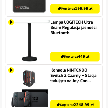
199.99 zł
Kup teraz
Lampa LOGITECH Litra
Beam Regulacja jasności,
Bluetooth
449 zł
Kup teraz
Konsola NINTENDO
Switch 2 Czarny + Stacja
ładująca na Joy-Con
HYPERKIN ARMOR3
M07718 do Nintendo
Switch 2 Czarny
2248.99 zł
Kup teraz