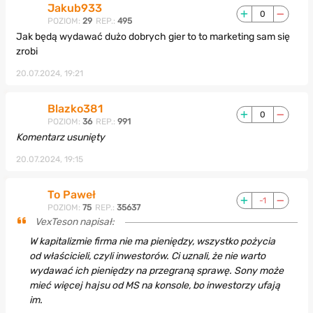
Jakub933
0
POZIOM:
29
REP.:
495
Jak będą wydawać dużo dobrych gier to to marketing sam się
zrobi
20.07.2024, 19:21
Blazko381
0
POZIOM:
36
REP.:
991
Komentarz usunięty
20.07.2024, 19:15
To Paweł
-1
POZIOM:
75
REP.:
35637
VexTeson napisał:
W kapitalizmie firma nie ma pieniędzy, wszystko pożycia
od właścicieli, czyli inwestorów. Ci uznali, że nie warto
wydawać ich pieniędzy na przegraną sprawę. Sony może
mieć więcej hajsu od MS na konsole, bo inwestorzy ufają
im.