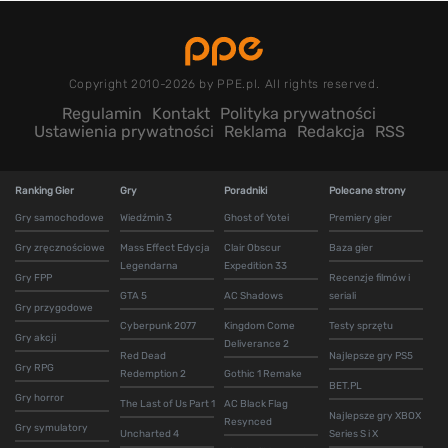
Copyright 2010-2026 by PPE.pl. All rights reserved.
Regulamin
Kontakt
Polityka prywatności
Ustawienia prywatności
Reklama
Redakcja
RSS
Ranking Gier
Gry
Poradniki
Polecane strony
Gry samochodowe
Wiedźmin 3
Ghost of Yotei
Premiery gier
Gry zręcznościowe
Mass Effect Edycja
Clair Obscur
Baza gier
Legendarna
Expedition 33
Gry FPP
Recenzje filmów i
GTA 5
AC Shadows
seriali
Gry przygodowe
Cyberpunk 2077
Kingdom Come
Testy sprzętu
Gry akcji
Deliverance 2
Red Dead
Najlepsze gry PS5
Gry RPG
Redemption 2
Gothic 1 Remake
BET.PL
Gry horror
The Last of Us Part 1
AC Black Flag
Najlepsze gry XBOX
Resynced
Gry symulatory
Uncharted 4
Series S i X