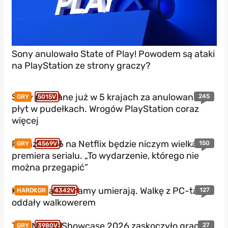
Sony anulowało State of Play! Powodem są ataki
na PlayStation ze strony graczy?
Sony pozwane już w 5 krajach za anulowanie
245
GRY
5015V
płyt w pudełkach. Wrogów PlayStation coraz
więcej
Pokaz GTA 6 na Netflix będzie niczym wielka
150
GRY
4569V
premiera serialu. „To wydarzenie, którego nie
można przegapić”
Konsole jakie znamy umierają. Walkę z PC-tami
127
HARDKOR
4342V
oddały walkowerem
THQ Nordic Showcase 2026 zaskoczyło graczy?
27
GRY
3980V