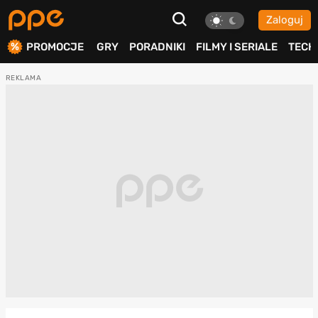
Zaloguj
ierdź
PROMOCJE
GRY
PORADNIKI
FILMY I SERIALE
TECH