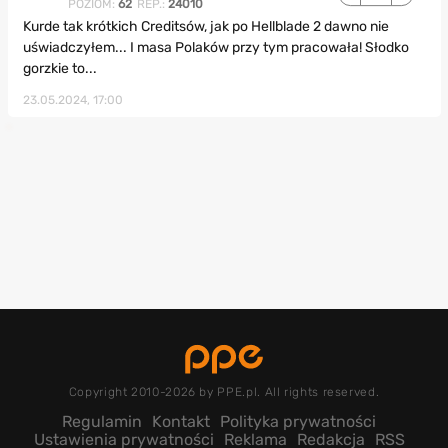
POZIOM:
62
REP.:
24010
Kurde tak krótkich Creditsów, jak po Hellblade 2 dawno nie
uświadczyłem... I masa Polaków przy tym pracowała! Słodko
gorzkie to...
23.05.2024, 17:00
Copyright 2010-2026 by PPE.pl. All rights reserved.
Regulamin
Kontakt
Polityka prywatności
Ustawienia prywatności
Reklama
Redakcja
RSS