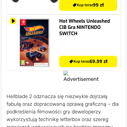
99 zł
Kup teraz
Hot Wheels Unleashed
CIB Gra NINTENDO
SWITCH
69.99 zł
Kup teraz
Hellblade 2 odznacza się niezwykle dojrzałą
fabułą oraz dopracowaną oprawą graficzną – dla
podkreślenia filmowości gry deweloperzy
wykorzystują technikę letterbox oraz szereg