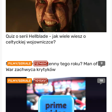
Quiz o serii Hellblade - jak wiele wiesz o
celtyckiej wojowniczce?
Najlepszy thriller wojenny tego roku? Man of
9
FILMY/SERIALE
12740V
War zachwyca krytyków
18
FILMY/SERIALE
10154V