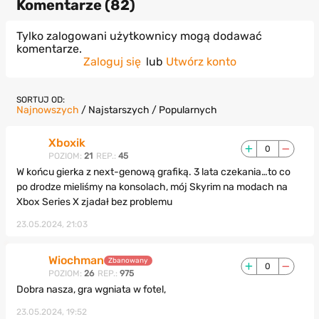
Komentarze (
82
)
Tylko zalogowani użytkownicy mogą dodawać
komentarze.
Zaloguj się
lub
Utwórz konto
SORTUJ OD:
Najnowszych
/
Najstarszych
/
Popularnych
Xboxik
0
POZIOM:
21
REP.:
45
W końcu gierka z next-genową grafiką. 3 lata czekania…to co
po drodze mieliśmy na konsolach, mój Skyrim na modach na
Xbox Series X zjadał bez problemu
23.05.2024, 21:03
Wiochman
Zbanowany
0
POZIOM:
26
REP.:
975
Dobra nasza, gra wgniata w fotel,
23.05.2024, 19:52