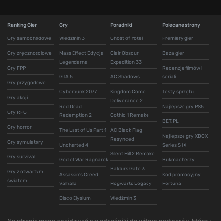
Ranking Gier
Gry
Poradniki
Polecane strony
Gry samochodowe
Wiedźmin 3
Ghost of Yotei
Premiery gier
Gry zręcznościowe
Mass Effect Edycja
Clair Obscur
Baza gier
Legendarna
Expedition 33
Gry FPP
Recenzje filmów i
GTA 5
AC Shadows
seriali
Gry przygodowe
Cyberpunk 2077
Kingdom Come
Testy sprzętu
Gry akcji
Deliverance 2
Red Dead
Najlepsze gry PS5
Gry RPG
Redemption 2
Gothic 1 Remake
BET.PL
Gry horror
The Last of Us Part 1
AC Black Flag
Najlepsze gry XBOX
Resynced
Gry symulatory
Uncharted 4
Series S i X
Silent Hill 2 Remake
Gry survival
God of War Ragnarok
Bukmacherzy
Baldurs Gate 3
Gry z otwartym
Assassin's Creed
Kod promocyjny
światem
Valhalla
Hogwarts Legacy
Fortuna
Disco Elysium
Wiedźmin 3
Na stronie mogą znajdować się odnośniki do witryn partnerów, którzy