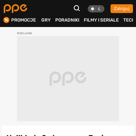
Zaloguj
ierdź
PROMOCJE
GRY
PORADNIKI
FILMY I SERIALE
TECH