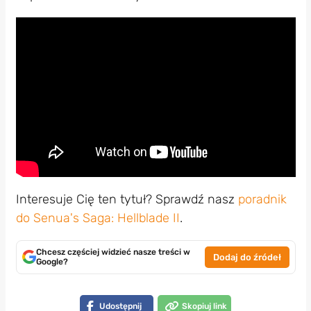
Interesuje Cię ten tytuł? Sprawdź nasz
poradnik
do Senua's Saga: Hellblade II
.
Chcesz częściej widzieć nasze treści w
Dodaj do źródeł
Google?
Udostępnij
Skopiuj link