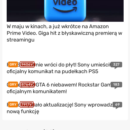
W maju w kinach, a już wkrótce na Amazon
Prime Video. Giga hit z błyskawiczną premierą w
streamingu
PlayStation nie wróci do płyt! Sony umieściło
327
GRY
9406V
oficjalny komunikat na pudełkach PS5
Gameplay z GTA 6 niebawem! Rockstar Games z
183
GRY
8764V
oficjalnym komunikatem!
PS5 otrzymało aktualizację! Sony wprowadza
69
GRY
7917V
nową funkcję