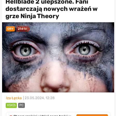
Hellblade 2 ulepszone. Fani
dostarczają nowych wrażeń w
grze Ninja Theory
GRY
2141V
Iza Łęcka
| 23.05.2024, 12:28
XSX|S
PC