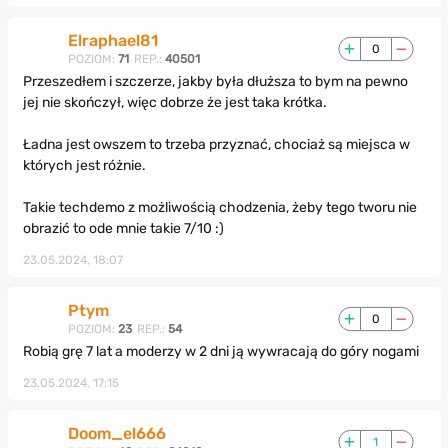
Elraphael81
0
POZIOM:
71
REP.:
40501
Przeszedłem i szczerze, jakby była dłuższa to bym na pewno
jej nie skończył, więc dobrze że jest taka krótka.
Ładna jest owszem to trzeba przyznać, chociaż są miejsca w
których jest różnie.
Takie techdemo z możliwością chodzenia, żeby tego tworu nie
obrazić to ode mnie takie 7/10 :)
23.05.2024, 18:07
Ptym
0
POZIOM:
23
REP.:
54
Robią grę 7 lat a moderzy w 2 dni ją wywracają do góry nogami
23.05.2024, 17:15
Doom_el666
1