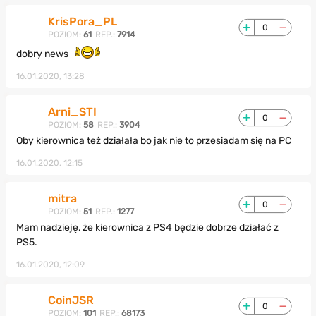
KrisPora_PL
0
POZIOM:
61
REP.:
7914
dobry news
16.01.2020, 13:28
Arni_STI
0
POZIOM:
58
REP.:
3904
Oby kierownica też działała bo jak nie to przesiadam się na PC
16.01.2020, 12:15
mitra
0
POZIOM:
51
REP.:
1277
Mam nadzieję, że kierownica z PS4 będzie dobrze działać z
PS5.
16.01.2020, 12:09
CoinJSR
0
POZIOM:
101
REP.:
68173