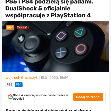
PS5 i PS4 podzielą się padami.
DualShock 5 oficjalnie
współpracuje z PlayStation 4
GRY
7444V
Wojciech Gruszczyk
| 15.01.2020, 18:59
PS5
PS4
Chcesz częściej widzieć nasze treści w
Dodaj do źródeł
Google?
Sony najwidoczniej chce podążyć drogą