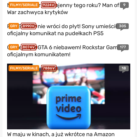
Najlepszy thriller wojenny tego roku? Man of
9
FILMY/SERIALE
9224V
War zachwyca krytyków
PlayStation nie wróci do płyt! Sony umieściło
305
GRY
8990V
oficjalny komunikat na pudełkach PS5
Gameplay z GTA 6 niebawem! Rockstar Games z
177
GRY
8074V
oficjalnym komunikatem!
18
FILMY/SERIALE
7886V
W maju w kinach, a już wkrótce na Amazon