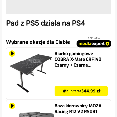
Pad z PS5 działa na PS4
REKLAMA
Wybrane okazje dla Ciebie
Biurko gamingowe
COBRA X-Mate CRF140
Czarny + Czarna
podkładka
344.99 zł
Kup teraz
Baza kierownicy MOZA
Racing R12 V2 RS081