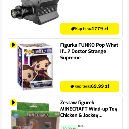
1779 zł
Kup teraz
Figurka FUNKO Pop What
If…? Doctor Strange
Supreme
69.99 zł
Kup teraz
Zestaw figurek
MINECRAFT Wind-up Toy
Chicken & Jockey
MC1015E
0 zł
-
39.99 zł