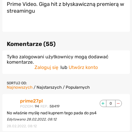
Prime Video. Giga hit z błyskawiczną premierą w
streamingu
Komentarze (
55
)
Tylko zalogowani użytkownicy mogą dodawać
komentarze.
Zaloguj się
lub
Utwórz konto
SORTUJ OD:
Najnowszych
/
Najstarszych
/
Popularnych
prime27pl
0
POZIOM:
94
REP.:
58419
No właśnie myślę nad kupnem tego pada do ps4
Edytowano 28.02.2022, 08:12
28.02.2022, 08:12