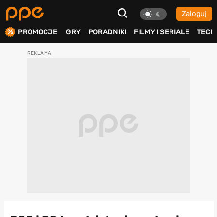
Zaloguj
ierdź
PROMOCJE
GRY
PORADNIKI
FILMY I SERIALE
TECH