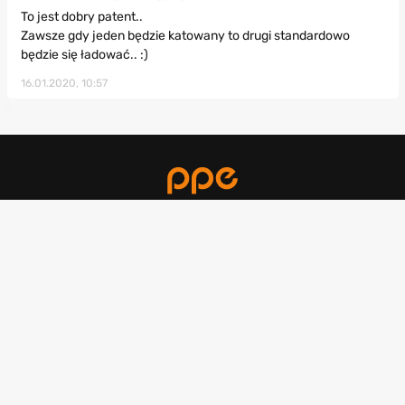
To jest dobry patent..
Zawsze gdy jeden będzie katowany to drugi standardowo
będzie się ładować.. :)
16.01.2020, 10:57
Copyright 2010-2026 by PPE.pl. All rights reserved.
Regulamin
Kontakt
Polityka prywatności
Ustawienia prywatności
Reklama
Redakcja
RSS
Ranking Gier
Gry
Poradniki
Polecane strony
Gry samochodowe
Wiedźmin 3
Ghost of Yotei
Premiery gier
Gry zręcznościowe
Mass Effect Edycja
Clair Obscur
Baza gier
Legendarna
Expedition 33
Gry FPP
Recenzje filmów i
GTA 5
AC Shadows
seriali