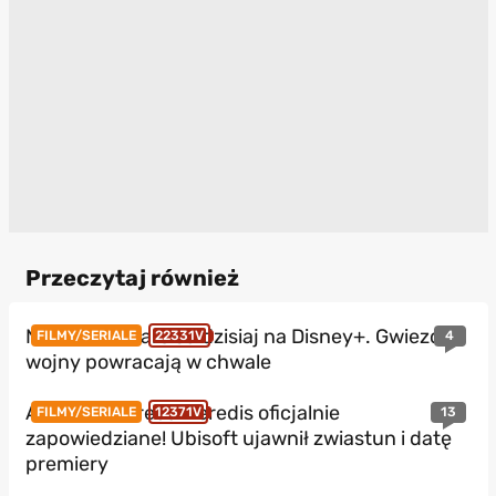
Przeczytaj również
Nowe Star Wars od dzisiaj na Disney+. Gwiezdne
4
FILMY/SERIALE
22331V
wojny powracają w chwale
Assassin’s Creed Heredis oficjalnie
13
FILMY/SERIALE
12371V
zapowiedziane! Ubisoft ujawnił zwiastun i datę
premiery