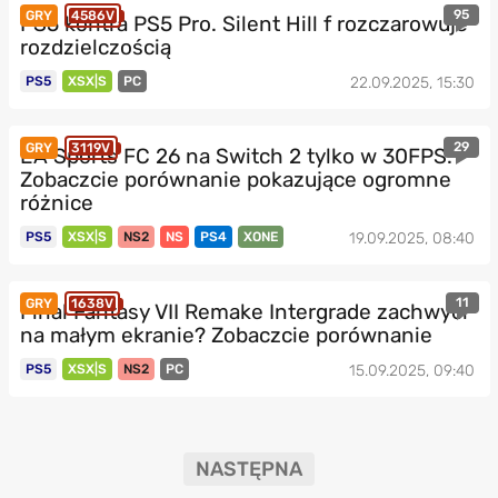
95
GRY
4586V
PS5 kontra PS5 Pro. Silent Hill f rozczarowuje
rozdzielczością
PS5
XSX|S
PC
22.09.2025, 15:30
29
GRY
3119V
EA Sports FC 26 na Switch 2 tylko w 30FPS.
Zobaczcie porównanie pokazujące ogromne
różnice
PS5
XSX|S
NS2
NS
PS4
XONE
19.09.2025, 08:40
11
GRY
1638V
Final Fantasy VII Remake Intergrade zachwyci
na małym ekranie? Zobaczcie porównanie
PS5
XSX|S
NS2
PC
15.09.2025, 09:40
NASTĘPNA