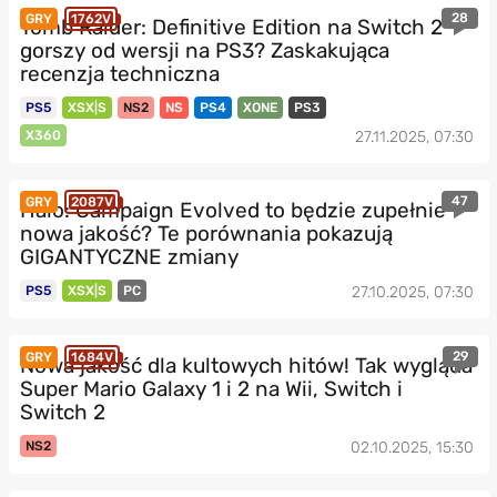
28
GRY
1762V
Tomb Raider: Definitive Edition na Switch 2
gorszy od wersji na PS3? Zaskakująca
recenzja techniczna
PS5
XSX|S
NS2
NS
PS4
XONE
PS3
X360
27.11.2025, 07:30
47
GRY
2087V
Halo: Campaign Evolved to będzie zupełnie
nowa jakość? Te porównania pokazują
GIGANTYCZNE zmiany
PS5
XSX|S
PC
27.10.2025, 07:30
29
GRY
1684V
Nowa jakość dla kultowych hitów! Tak wygląda
Super Mario Galaxy 1 i 2 na Wii, Switch i
Switch 2
NS2
02.10.2025, 15:30