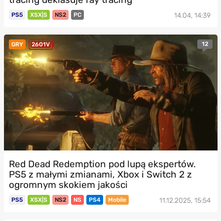
PS5
XSX|S
NS2
PC
14.04, 14:39
12
GRY
2601V
Red Dead Redemption pod lupą ekspertów.
PS5 z małymi zmianami, Xbox i Switch 2 z
ogromnym skokiem jakości
PS5
XSX|S
NS2
NS
PS4
Mobile
11.12.2025, 15:54