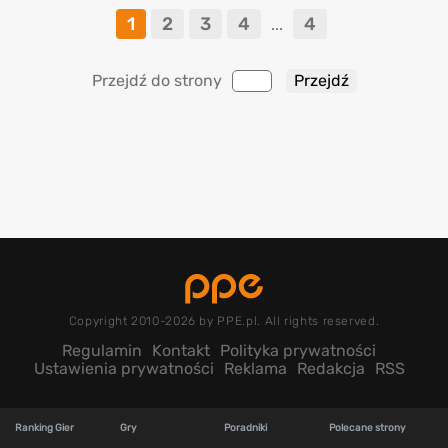
1
2
3
4
4
...
Przejdź do strony
Copyright 2010-2026 by PPE.pl. All rights reserved.
Regulamin
Kontakt
Polityka prywatności
Ustawienia prywatności
Reklama
Redakcja
RSS
Ranking Gier
Gry
Poradniki
Polecane strony