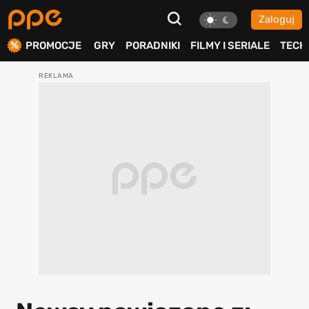
Zaloguj
ierdź
PROMOCJE
GRY
PORADNIKI
FILMY I SERIALE
TECH