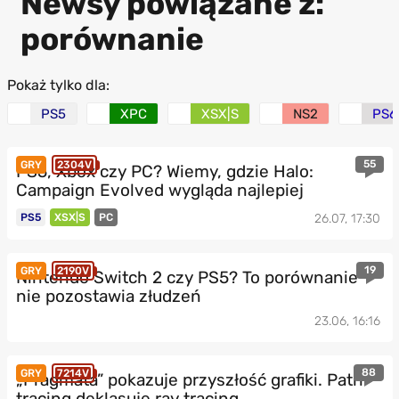
Newsy powiązane z:
porównanie
Pokaż tylko dla:
PS5
XPC
XSX|S
NS2
PS6
55
GRY
2304V
PS5, Xbox czy PC? Wiemy, gdzie Halo:
Campaign Evolved wygląda najlepiej
PS5
XSX|S
PC
26.07, 17:30
19
GRY
2190V
Nintendo Switch 2 czy PS5? To porównanie
nie pozostawia złudzeń
23.06, 16:16
88
GRY
7214V
„Pragmata” pokazuje przyszłość grafiki. Path
tracing deklasuje ray tracing