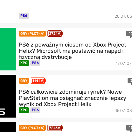
PS6
20.07, 05
1
GRY (PLOTKA)
2724V
PS6 z poważnym ciosem od Xbox Project
Helix? Microsoft ma postawić na napęd i
fizyczną dystrybucję
XPC
PS6
17.07, 07
GRY
1144V
PS6 całkowicie zdominuje rynek? Nowe
PlayStation ma osiągnąć znacznie lepszy
wynik od Xbox Project Helix
XPC
PS6
15.07, 08
1
GRY (PLOTKA)
7813V