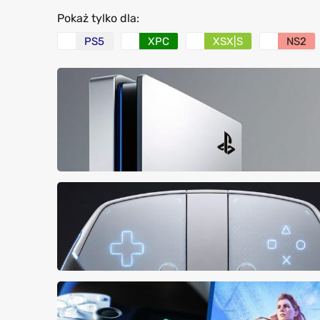
Pokaż tylko dla:
PS5
XPC
XSX|S
NS2