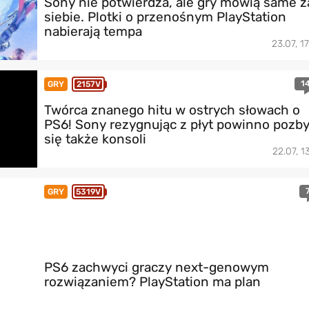
Sony nie potwierdza, ale gry mówią same z
siebie. Plotki o przenośnym PlayStation
nabierają tempa
23.07, 1
1
GRY
2157V
Twórca znanego hitu w ostrych słowach o
PS6! Sony rezygnując z płyt powinno pozb
się także konsoli
22.07, 1
GRY
5319V
PS6 zachwyci graczy next-genowym
rozwiązaniem? PlayStation ma plan