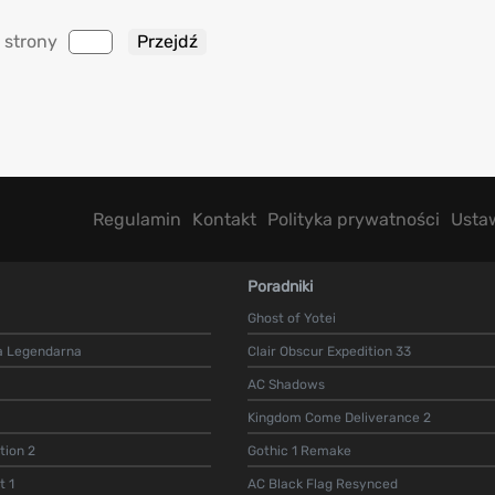
 strony
Regulamin
Kontakt
Polityka prywatności
Usta
Poradniki
Ghost of Yotei
a Legendarna
Clair Obscur Expedition 33
AC Shadows
Kingdom Come Deliverance 2
ion 2
Gothic 1 Remake
t 1
AC Black Flag Resynced