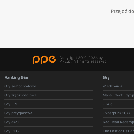
Przejdź do
Copyright 2010-2026 by
PPE.pl. All rights reserved.
Ranking Gier
Gry
Gry samochodowe
Wiedźmin 3
Gry zręcznościowe
Mass Effect Edycj
Gry FPP
GTA 5
Gry przygodowe
Cyberpunk 2077
Gry akcji
Red Dead Redempt
Gry RPG
The Last of Us Par