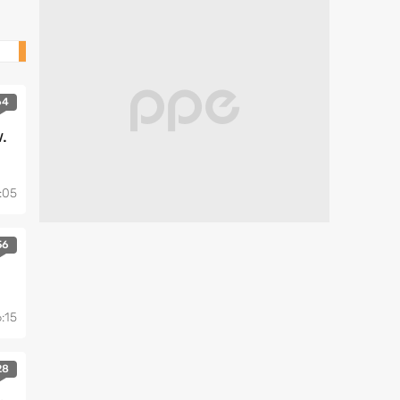
Mobile
64
.
:05
56
:15
28