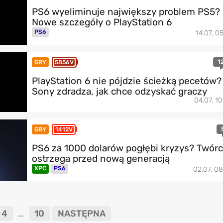
PS6 wyeliminuje największy problem PS5?
Nowe szczegóły o PlayStation 6
PS6
14.07, 05
1
GRY
5856V
PlayStation 6 nie pójdzie ścieżką pecetów?
Sony zdradza, jak chce odzyskać graczy
04.07, 10
GRY
1412V
PS6 za 1000 dolarów pogłębi kryzys? Twór
ostrzega przed nową generacją
XPC
PS6
02.07, 08
4
10
NASTĘPNA
...