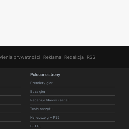
wienia prywatności
Reklama
Redakcja
RSS
Polecane strony
Premiery gier
Baza gier
Recenzje filmów i seriali
Testy sprzętu
Najlepsze gry PS5
BET.PL