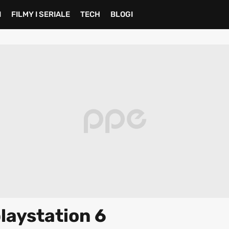
I
FILMY I SERIALE
TECH
BLOGI
laystation 6