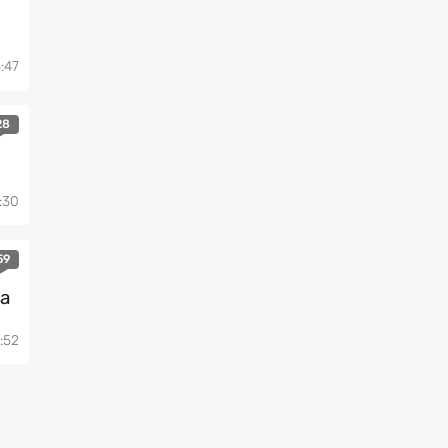
:47
28
:30
59
ca
:52