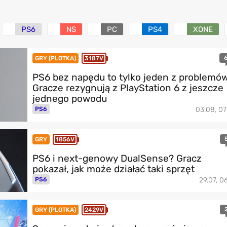
PS6
NS
PC
PS4
XONE
GRY (PLOTKA)
3187V
PS6 bez napędu to tylko jeden z problemów
Gracze rezygnują z PlayStation 6 z jeszcze
jednego powodu
PS6
03.08, 07
GRY
1856V
PS6 i next-genowy DualSense? Gracz
pokazał, jak może działać taki sprzęt
PS6
29.07, 06
GRY (PLOTKA)
2429V