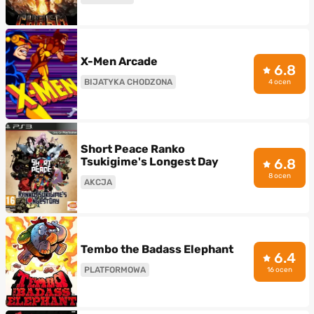
X-Men Arcade
6.8
BIJATYKA CHODZONA
4 ocen
Short Peace Ranko
Tsukigime's Longest Day
6.8
8 ocen
AKCJA
Tembo the Badass Elephant
6.4
PLATFORMOWA
16 ocen