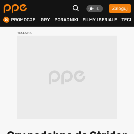
Zaloguj
ierdź
PROMOCJE
GRY
PORADNIKI
FILMY I SERIALE
TECH