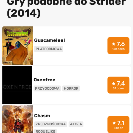
Gry podobne do Strider
(2014)
Guacamelee!
7.6
PLATFORMOWA
148 ocen
Oxenfree
7.4
PRZYGODOWA
HORROR
57 ocen
Chasm
7.1
ZRĘCZNOŚCIOWA
AKCJA
8 ocen
ROGUELIKE