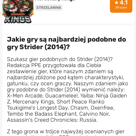
4.1
STRZELANINA
39 ocen
Jakie gry są najbardziej podobne do
gry Strider (2014)?
Szukasz gier podobnych do Strider (2014)?
Redakcja PPE przygotowała dla Ciebie
zestawienie gier, które naszym zdaniem są
najbardziej zbliżone pod kątem charakterystyki,
gatunku, czy ocen graczy. Naszym zdaniem jako
gry podobne do Strider (2014) wymienić należy:
X-Men Arcade, Guacamelee!, Yaiba: Ninja Gaiden
Z, Mercenary Kings, Short Peace Ranko
Tsukigime's Longest Day, Chasm, Oxenfree,
Tembo the Badass Elephant, Calvino Noir,
Assassin's Creed Chronicles: Russia.
Z tego grona w trójce najwyżej ocenianych gier