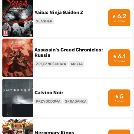
Yaiba: Ninja Gaiden Z
6.2
SLASHER
28 ocen
Assassin's Creed Chronicles:
Russia
6.1
30 ocen
ZRĘCZNOŚCIOWA
AKCJA
Calvino Noir
5
PRZYGODOWA
SKRADANKA
3 ocen
Mercenary Kings