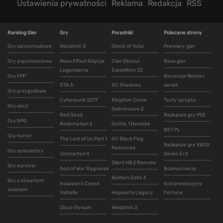
Ustawienia prywatności
Reklama
Redakcja
RSS
Ranking Gier
Gry
Poradniki
Polecane strony
Gry samochodowe
Wiedźmin 3
Ghost of Yotei
Premiery gier
Gry zręcznościowe
Mass Effect Edycja
Clair Obscur
Baza gier
Legendarna
Expedition 33
Gry FPP
Recenzje filmów i
GTA 5
AC Shadows
seriali
Gry przygodowe
Cyberpunk 2077
Kingdom Come
Testy sprzętu
Gry akcji
Deliverance 2
Red Dead
Najlepsze gry PS5
Gry RPG
Redemption 2
Gothic 1 Remake
BET.PL
Gry horror
The Last of Us Part 1
AC Black Flag
Najlepsze gry XBOX
Resynced
Gry symulatory
Uncharted 4
Series S i X
Silent Hill 2 Remake
Gry survival
God of War Ragnarok
Bukmacherzy
Baldurs Gate 3
Gry z otwartym
Assassin's Creed
Kod promocyjny
światem
Valhalla
Hogwarts Legacy
Fortuna
Disco Elysium
Wiedźmin 3