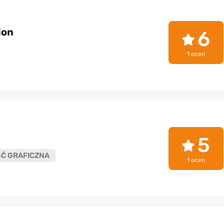
ion
6
1 ocen
5
ŚĆ GRAFICZNA
1 ocen