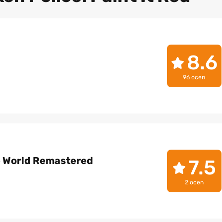
8.6
96 ocen
e World Remastered
7.5
2 ocen