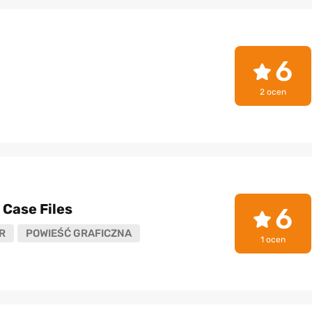
6
2 ocen
Case Files
6
R
POWIEŚĆ GRAFICZNA
1 ocen