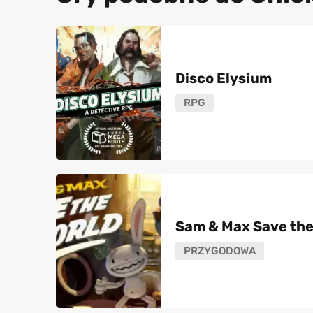
Disco Elysium
RPG
Sam & Max Save th
PRZYGODOWA