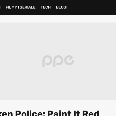
I
FILMY I SERIALE
TECH
BLOGI
n Police: Paint It Red