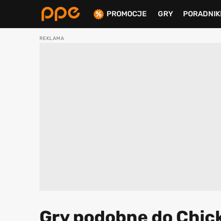
PROMOCJE
GRY
PORADNIK
ierdź
Gry podobne do Chicke