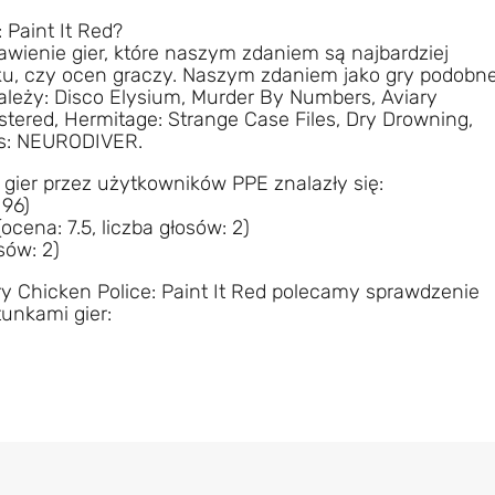
 Paint It Red?
awienie gier, które naszym zdaniem są najbardziej
nku, czy ocen graczy. Naszym zdaniem jako gry podobn
ależy: Disco Elysium, Murder By Numbers, Aviary
ered, Hermitage: Strange Case Files, Dry Drowning,
es: NEURODIVER.
 gier przez użytkowników PPE znalazły się:
 96)
ena: 7.5, liczba głosów: 2)
sów: 2)
y Chicken Police: Paint It Red polecamy sprawdzenie
unkami gier: