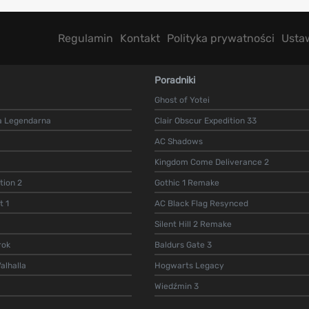
Regulamin
Kontakt
Polityka prywatności
Usta
Poradniki
Ghost of Yotei
a Legendarna
Clair Obscur Expedition 33
AC Shadows
Kingdom Come Deliverance 2
ion 2
Gothic 1 Remake
t 1
AC Black Flag Resynced
Silent Hill 2 Remake
rok
Baldurs Gate 3
alhalla
Hogwarts Legacy
Wiedźmin 3