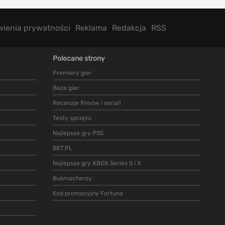
wienia prywatności
Reklama
Redakcja
RSS
Polecane strony
Premiery gier
Baza gier
Recenzje filmów i seriali
Testy sprzętu
Najlepsze gry PS5
BET.PL
Najlepsze gry XBOX Series S i X
Bukmacherzy
Kod promocyjny Fortuna