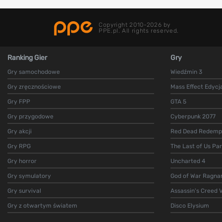
Copyright 2010-2026 by
PPE.pl. All rights reserved.
Ranking Gier
Gry
Gry samochodowe
Wiedźmin 3
Gry zręcznościowe
Mass Effect Edycj
Gry FPP
GTA 5
Gry przygodowe
Cyberpunk 2077
Gry akcji
Red Dead Redempt
Gry RPG
The Last of Us Par
Gry horror
Uncharted 4
Gry symulatory
God of War Ragna
Gry survival
Assassin's Creed V
Gry z otwartym światem
Disco Elysium